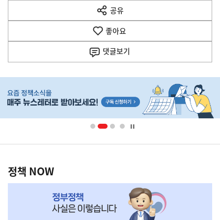
다
공유
열
음
기
좋아요
기
사
댓글
보기
히
단
배
너
영
정
역
책
정책 NOW
NOW,
MY
맞