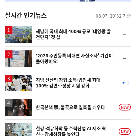
춤
뉴
실시간 인기뉴스
08.07. 20:32 기준
스
해남에 국내 최대 400㎿ 규모 '태양광 발
순
전단지' 첫 삽
위
동
일
'2026 주민등록 비대면 사실조사' 기간이
순
돌아왔어요!
위
동
일
지방 신산업 창업 소득·법인세 최대
1
100% 감면…성장 지원 강화
단
계
하
락
영
한국본색 黑, 불꽃으로 칠흑을 깨우다
NEW
상
철강·석유화학 등 주력산업 AI 제조 혁
NEW
신…잠재성장률 높인다