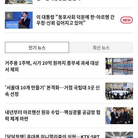
이 대통령 "동포사회 덕분에 한-아르헨 간
NEW
우정·신뢰 깊어지고 있어"
인
인기 뉴스
최신 뉴스
기,
인
기
최
거주용 1주택, 시가 20억 원까지 종부세 과세 대상
뉴
서 제외
신,
스
오
'서울대 10개 만들기' 본격화…거점 국립대 3곳 신
늘
속 선정
의
영
내년부터 아르헨산 원유 수입…핵심광물 공급망 협
상
력 체계 마련
,
[달달정책] 휴대폰 미니멀리즘의 실현…KTX·SRT