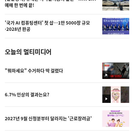
오
예매 한 번에 끝!
늘
의
'국가 AI 컴퓨팅센터' 첫 삽…1만 5000장 규모
사
·2028년 완공
진
오늘의 멀티미디어
"뭐하세요" 수거하다 딱 걸렸다
영
상
6.7% 인상의 결과는요?
영
상
2027년 9월 신청분부터 달라지는 '근로장려금'