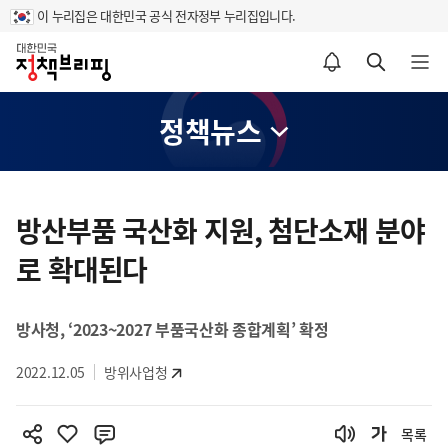
이 누리집은 대한민국 공식 전자정부 누리집입니다.
홈
알림설정 바로가기
검색 바로가기
메뉴 열기
정책뉴스
콘
텐
방산부품 국산화 지원, 첨단소재 분야
츠
로 확대된다
영
역
방사청, ‘2023~2027 부품국산화 종합계획’ 확정
2022.12.05
방위사업청
목록