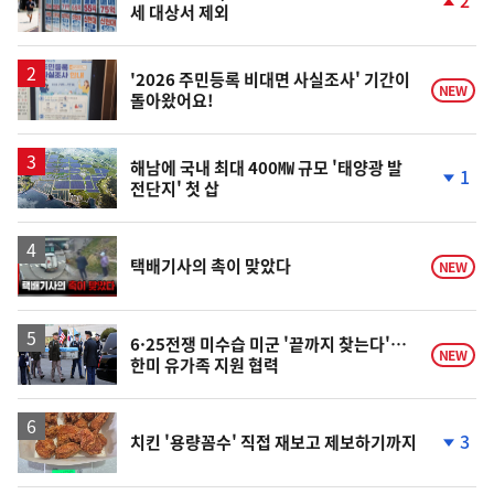
세 대상서 제외
단
계
상
승
'2026 주민등록 비대면 사실조사' 기간이
NEW
돌아왔어요!
해남에 국내 최대 400㎿ 규모 '태양광 발
1
전단지' 첫 삽
단
계
하
락
영
택배기사의 촉이 맞았다
NEW
상
6·25전쟁 미수습 미군 '끝까지 찾는다'…
NEW
한미 유가족 지원 협력
3
치킨 '용량꼼수' 직접 재보고 제보하기까지
단
계