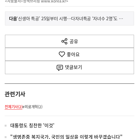
<자료출처=정책브리핑
www.korea.kr
>
이
기
다음
‘신생아 특공’ 25일부터 시행…다자녀특공 ‘자녀수 2명’도 포함
사
전
다
공유
열
음
기
좋아요
기
사
댓글
보기
관련기사
전체기사(2)
#의료개혁(2)
대통령도 칭찬한 '이것'
"생명존중 복지국가, 국민의 일상을 이렇게 바꾸겠습니다"