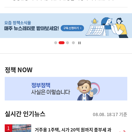
히
단
배
너
영
정
역
책
정책 NOW
NOW,
MY
맞
춤
뉴
실시간 인기뉴스
08.08. 18:17 기준
스
거주용 1주택, 시가 20억 원까지 종부세 과
2