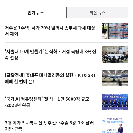
하
락
인
인기 뉴스
최신 뉴스
기,
인
기
최
거주용 1주택, 시가 20억 원까지 종부세 과세 대상
뉴
서 제외
신,
스
오
'서울대 10개 만들기' 본격화…거점 국립대 3곳 신
늘
속 선정
의
영
[달달정책] 휴대폰 미니멀리즘의 실현…KTX·SRT
상
예매 한 번에 끝!
,
오
'국가 AI 컴퓨팅센터' 첫 삽…1만 5000장 규모
·2028년 완공
늘
의
3대 메가프로젝트 신속 추진…수출 5강·1조 달러
사
기반 구축