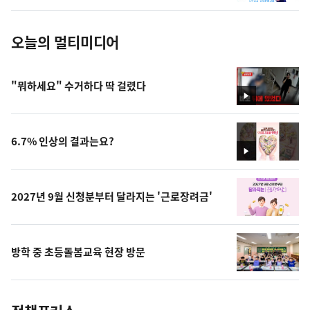
진
오늘의 멀티미디어
"뭐하세요" 수거하다 딱 걸렸다
영
상
6.7% 인상의 결과는요?
영
상
2027년 9월 신청분부터 달라지는 '근로장려금'
방학 중 초등돌봄교육 현장 방문