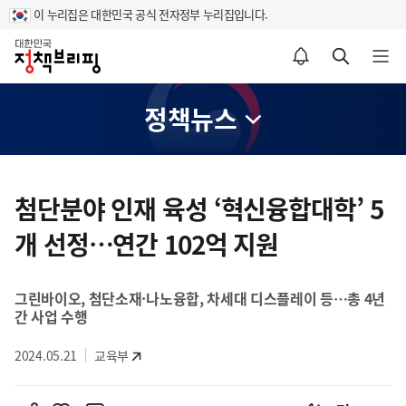
이 누리집은 대한민국 공식 전자정부 누리집입니다.
홈
알림설정 바로가기
검색 바로가기
메뉴 열기
정책뉴스
콘
텐
첨단분야 인재 육성 ‘혁신융합대학’ 5
츠
개 선정…연간 102억 지원
영
역
그린바이오, 첨단소재·나노융합, 차세대 디스플레이 등…총 4년
간 사업 수행
2024.05.21
교육부