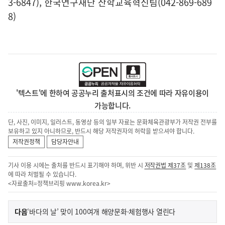
3-6847), 한국연구재단 산학교육혁신팀(042-869-689
8)
'텍스트'에 한하여 공공누리 출처표시의 조건에 따라 자유이용이
가능합니다.
단, 사진, 이미지, 일러스트, 동영상 등의 일부 자료는 문화체육관광부가 저작권 전부를
보유하고 있지 아니하므로, 반드시 해당 저작권자의 허락을 받으셔야 합니다.
저작권정책
담당자안내
기사 이용 시에는 출처를 반드시 표기해야 하며, 위반 시
저작권법 제37조
및
제138조
에 따라 처벌될 수 있습니다.
<자료출처=정책브리핑
www.korea.kr
>
이
기
다음
‘바다의 날’ 맞이 100여개 해양문화·체험행사 열린다
사
전