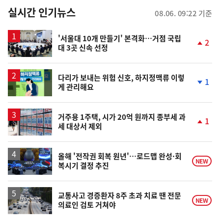
뉴
실시간 인기뉴스
08.06. 09:22 기준
스
'서울대 10개 만들기' 본격화…거점 국립
2
대 3곳 신속 선정
단
계
상
승
다리가 보내는 위험 신호, 하지정맥류 이렇
1
게 관리해요
단
계
하
락
거주용 1주택, 시가 20억 원까지 종부세 과
1
세 대상서 제외
단
계
상
승
올해 '전작권 회복 원년'…로드맵 완성·회
NEW
복시기 결정 추진
교통사고 경증환자 8주 초과 치료 땐 전문
NEW
의료인 검토 거쳐야