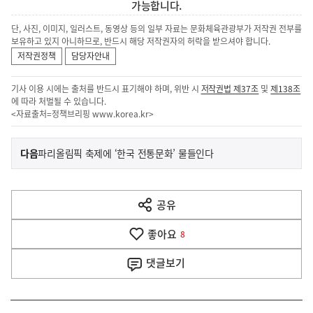
가능합니다.
단, 사진, 이미지, 일러스트, 동영상 등의 일부 자료는 문화체육관광부가 저작권 전부를
보유하고 있지 아니하므로, 반드시 해당 저작권자의 허락을 받으셔야 합니다.
저작권정책
담당자안내
기사 이용 시에는 출처를 반드시 표기해야 하며, 위반 시
저작권법 제37조
및
제138조
에 따라 처벌될 수 있습니다.
<자료출처=정책브리핑
www.korea.kr
>
이
기
다음
파리올림픽 축제에 ‘한국 전통문화’ 물들인다
사
전
다
공유
열
음
기
좋아요
기
8
사
댓글
보기