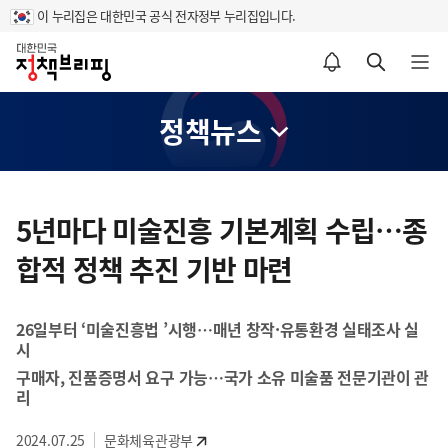
이 누리집은 대한민국 공식 전자정부 누리집입니다.
홈
알림설정 바로가기
검색 바로가기
메뉴 열기
정책뉴스
콘
텐
5년마다 미술진흥 기본계획 수립…종
츠
합적 정책 추진 기반 마련
영
역
26일부터 ‘미술진흥법 ’시행…매년 창작·유통환경 실태조사 실
시
구매자, 진품증명서 요구 가능…국가 소유 미술품 전문기관이 관
리
2024.07.25
문화체육관광부