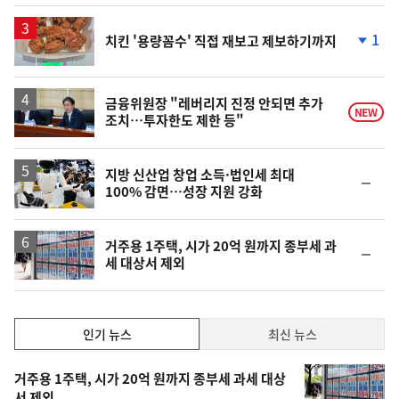
상
승
1
치킨 '용량꼼수' 직접 재보고 제보하기까지
단
계
하
락
금융위원장 "레버리지 진정 안되면 추가
NEW
조치…투자한도 제한 등"
지방 신산업 창업 소득·법인세 최대
순
100% 감면…성장 지원 강화
위
동
일
거주용 1주택, 시가 20억 원까지 종부세 과
순
세 대상서 제외
위
동
일
인
인기 뉴스
최신 뉴스
기,
인
기
최
거주용 1주택, 시가 20억 원까지 종부세 과세 대상
서 제외