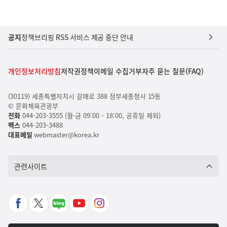
공지
정책브리핑 RSS 서비스 제공 중단 안내
개인정보처리방침
저작권정책
이메일 수집거부
자주 묻는 질문(FAQ)
(30119) 세종특별자치시 갈매로 388 정부세종청사 15동
© 문화체육관광부
전화
044-203-3555 (월-금 09:00 - 18:00, 공휴일 제외)
팩스
044-203-3488
대표메일
webmaster@korea.kr
관련사이트
페
X
네
유
인
이
바
이
튜
스