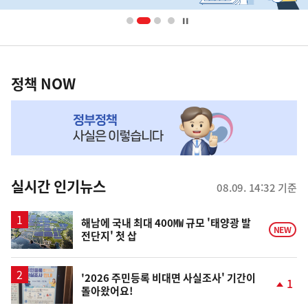
배
너
영
정
역
책
정책 NOW
NOW,
MY
맞
춤
뉴
실시간 인기뉴스
08.09. 14:32 기준
스
해남에 국내 최대 400㎿ 규모 '태양광 발
NEW
전단지' 첫 삽
'2026 주민등록 비대면 사실조사' 기간이
1
돌아왔어요!
단
계