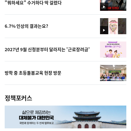
"뭐하세요" 수거하다 딱 걸렸다
영
상
6.7% 인상의 결과는요?
영
상
2027년 9월 신청분부터 달라지는 '근로장려금'
방학 중 초등돌봄교육 현장 방문
정책포커스