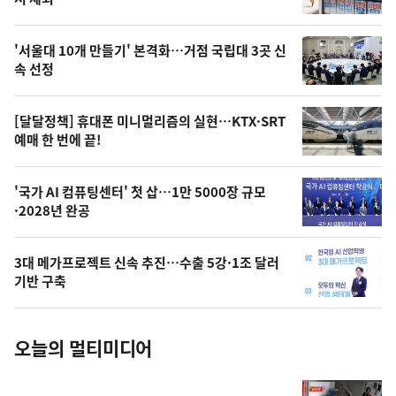
뉴
신,
스
오
'서울대 10개 만들기' 본격화…거점 국립대 3곳 신
늘
속 선정
의
영
[달달정책] 휴대폰 미니멀리즘의 실현…KTX·SRT
상
예매 한 번에 끝!
,
오
'국가 AI 컴퓨팅센터' 첫 삽…1만 5000장 규모
·2028년 완공
늘
의
3대 메가프로젝트 신속 추진…수출 5강·1조 달러
사
기반 구축
진
오늘의 멀티미디어