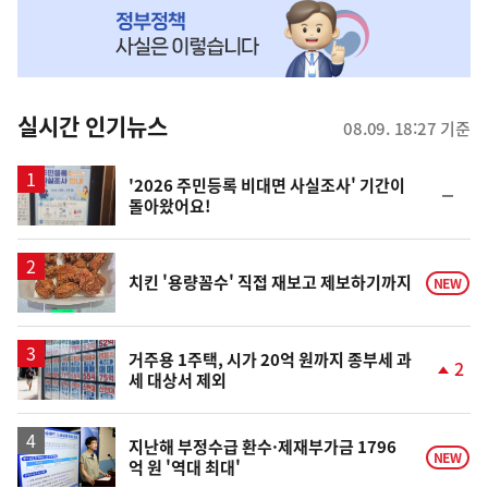
MY
맞
춤
뉴
실시간 인기뉴스
08.09. 18:27 기준
스
'2026 주민등록 비대면 사실조사' 기간이
순
돌아왔어요!
위
동
일
치킨 '용량꼼수' 직접 재보고 제보하기까지
NEW
거주용 1주택, 시가 20억 원까지 종부세 과
2
세 대상서 제외
단
계
상
승
지난해 부정수급 환수·제재부가금 1796
NEW
억 원 '역대 최대'