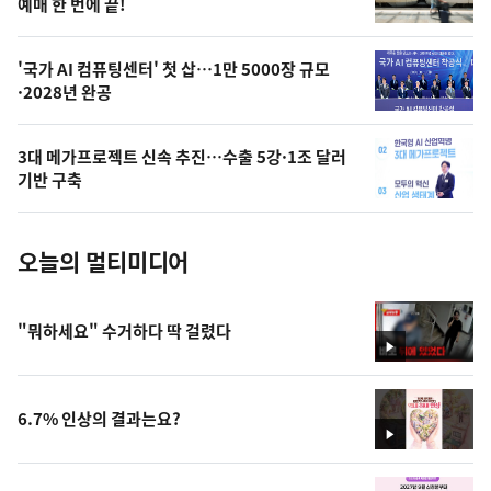
상
예매 한 번에 끝!
,
오
'국가 AI 컴퓨팅센터' 첫 삽…1만 5000장 규모
·2028년 완공
늘
의
3대 메가프로젝트 신속 추진…수출 5강·1조 달러
사
기반 구축
진
오늘의 멀티미디어
"뭐하세요" 수거하다 딱 걸렸다
영
상
6.7% 인상의 결과는요?
영
상