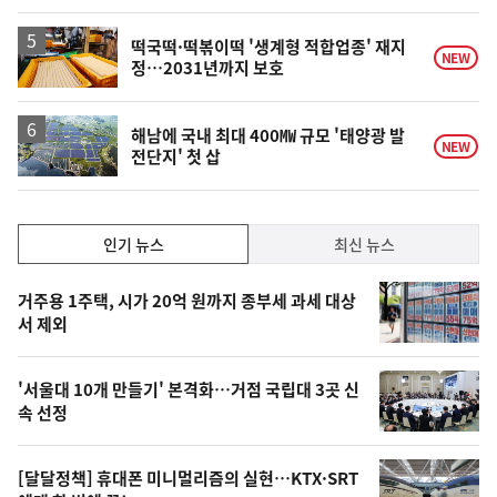
떡국떡·떡볶이떡 '생계형 적합업종' 재지
NEW
정…2031년까지 보호
해남에 국내 최대 400㎿ 규모 '태양광 발
NEW
전단지' 첫 삽
인
인기 뉴스
최신 뉴스
기,
인
기
최
거주용 1주택, 시가 20억 원까지 종부세 과세 대상
뉴
서 제외
신,
스
오
'서울대 10개 만들기' 본격화…거점 국립대 3곳 신
늘
속 선정
의
영
[달달정책] 휴대폰 미니멀리즘의 실현…KTX·SRT