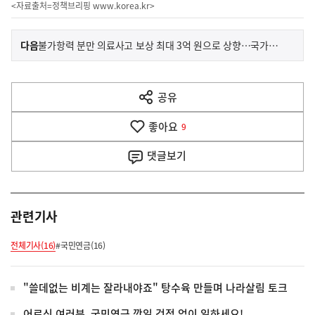
<자료출처=정책브리핑
www.korea.kr
>
이
기
다음
불가항력 분만 의료사고 보상 최대 3억 원으로 상향…국가책임 대폭 강화
사
전
다
공유
열
음
기
좋아요
기
9
사
댓글
보기
관련기사
전체기사(16)
#국민연금(16)
"쓸데없는 비계는 잘라내야죠" 탕수육 만들며 나라살림 토크
어르신 여러분, 국민연금 깎일 걱정 없이 일하세요!