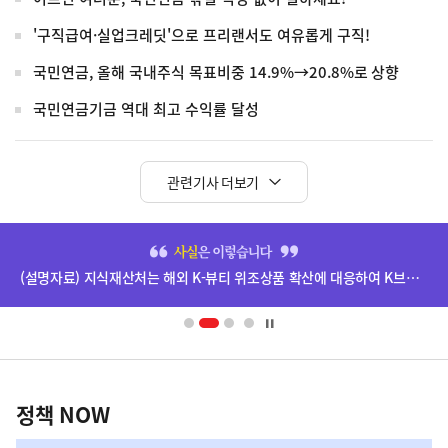
'구직급여·실업크레딧'으로 프리랜서도 여유롭게 구직!
국민연금, 올해 국내주식 목표비중 14.9%→20.8%로 상향
국민연금기금 역대 최고 수익률 달성
관련기사 더보기
히
단
(설명자료) 지식재산처는 해외 K-뷰티 위조상품 확산에 대응하여 K브랜드 정부인증, 유통차단, 국제공조까지 K-브랜드 보호를 강화하고 있습니다.
배
너
영
정
역
책
정책 NOW
NOW,