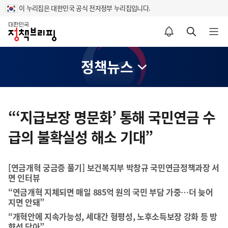
이 누리집은 대한민국 공식 전자정부 누리집입니다.
홈
알림설정 바로가기
검색 바로가기
메뉴 열기
정책뉴스
콘
텐
“‘지급보장 명문화’ 통해 국민연금 수
츠
급의 불확실성 해소 기대”
영
역
[연금개혁 궁금증 풀기] 보건복지부 박창규 국민연금정책과장 서
면 인터뷰
“연금개혁 지체되면 매일 885억 원의 국민 부담 가중…더 늦어
지면 안돼”
“개혁안에 지속가능성, 세대간 형평성, 노후소득보장 강화 등 방
향성 담아”