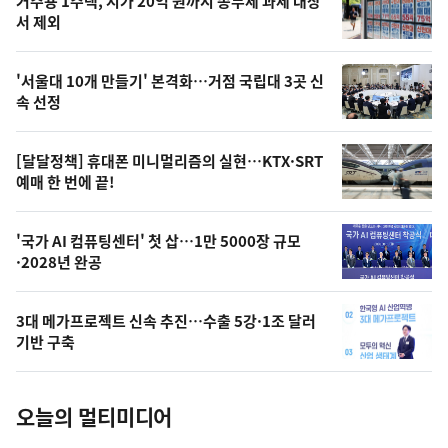
기
최
거주용 1주택, 시가 20억 원까지 종부세 과세 대상
뉴
서 제외
신,
스
오
'서울대 10개 만들기' 본격화…거점 국립대 3곳 신
늘
속 선정
의
영
[달달정책] 휴대폰 미니멀리즘의 실현…KTX·SRT
상
예매 한 번에 끝!
,
오
'국가 AI 컴퓨팅센터' 첫 삽…1만 5000장 규모
·2028년 완공
늘
의
3대 메가프로젝트 신속 추진…수출 5강·1조 달러
사
기반 구축
진
오늘의 멀티미디어