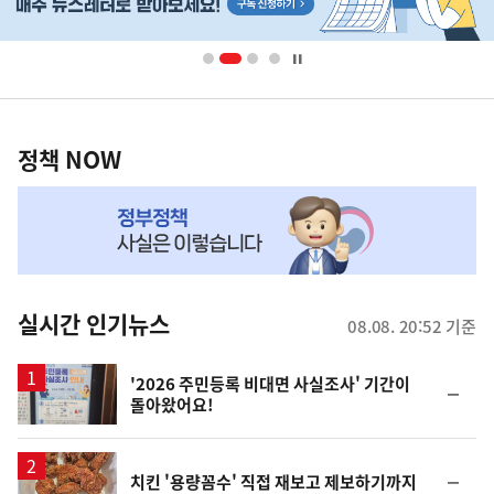
배
너
영
정
역
책
정책 NOW
NOW,
MY
맞
춤
뉴
실시간 인기뉴스
08.08. 20:52 기준
스
'2026 주민등록 비대면 사실조사' 기간이
순
돌아왔어요!
위
동
일
순
치킨 '용량꼼수' 직접 재보고 제보하기까지