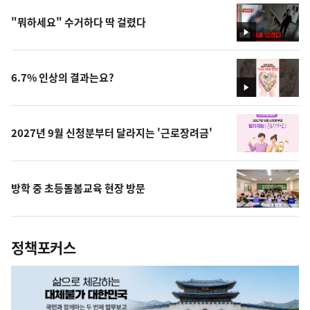
"뭐하세요" 수거하다 딱 걸렸다
영
상
6.7% 인상의 결과는요?
영
상
2027년 9월 신청분부터 달라지는 '근로장려금'
방학 중 초등돌봄교육 현장 방문
정책포커스