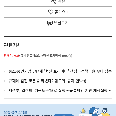
공유
열
음
기
좋아요
기
1
사
댓글
보기
관련기사
전체기사(3)
#규제 샌드박스(2)
#혁신 프리미어 1000(1)
중소·중견기업 547개 '혁신 프리미어' 선정…정책금융 우대 집중
규제에 갇힌 로봇을 꺼냈다? 궤도의 '규제 언박싱'
재경부, 업추비 '예금토큰'으로 집행…블록체인 기반 재정집행 본격화
히
단