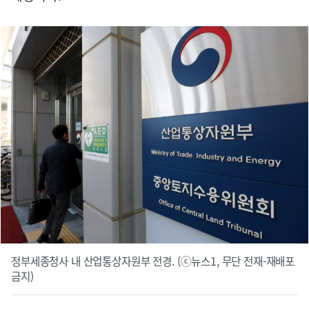
정부세종청사 내 산업통상자원부 전경. (ⓒ뉴스1, 무단 전재-재배포
금지)