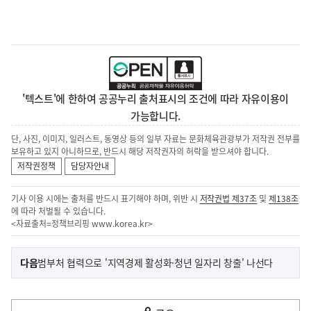
'텍스트'에 한하여 공공누리 출처표시의 조건에 따라 자유이용이
가능합니다.
단, 사진, 이미지, 일러스트, 동영상 등의 일부 자료는 문화체육관광부가 저작권 전부를
보유하고 있지 아니하므로, 반드시 해당 저작권자의 허락을 받으셔야 합니다.
저작권정책
담당자안내
기사 이용 시에는 출처를 반드시 표기해야 하며, 위반 시
저작권법 제37조
및
제138조
에 따라 처벌될 수 있습니다.
<자료출처=정책브리핑
www.korea.kr
>
이
기
다음
범부처 협력으로 '지역경제 활성화·청년 일자리 창출' 나선다
사
전
다