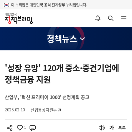
이 누리집은 대한민국 공식 전자정부 누리집입니다.
홈
알림설정 바로가기
검색 바로가기
메뉴 열기
정책뉴스
콘
텐
'성장 유망' 120개 중소·중견기업에
츠
정책금융 지원
영
역
산업부, '혁신 프리미어 1000' 선정계획 공고
2025.02.10
산업통상자원부
1
목록