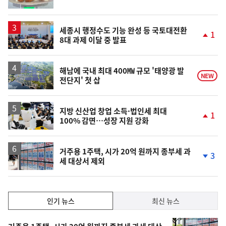
위
동
일
세종시 행정수도 기능 완성 등 국토대전환
1
8대 과제 이달 중 발표
단
계
상
승
해남에 국내 최대 400㎿ 규모 '태양광 발
NEW
전단지' 첫 삽
지방 신산업 창업 소득·법인세 최대
1
100% 감면…성장 지원 강화
단
계
상
승
거주용 1주택, 시가 20억 원까지 종부세 과
3
세 대상서 제외
단
계
하
락
인
인기 뉴스
최신 뉴스
기,
인