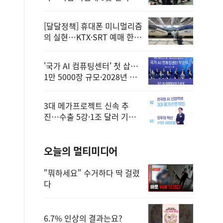
정
[달달정책] 휴대폰 미니멀리즘
의 실현…KTX·SRT 예매 한
번에 끝!
'국가 AI 컴퓨팅센터' 첫 삽…
1만 5000장 규모·2028년 완
공
3대 메가프로젝트 신속 추
진…수출 5강·1조 달러 기반
구축
오늘의 멀티미디어
"뭐하세요" 수거하다 딱 걸렸
다
6.7% 인상의 결과는요?