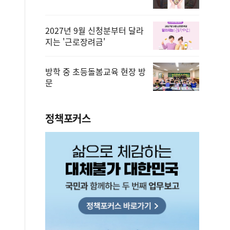
2027년 9월 신청분부터 달라
지는 '근로장려금'
방학 중 초등돌봄교육 현장 방
문
정책포커스