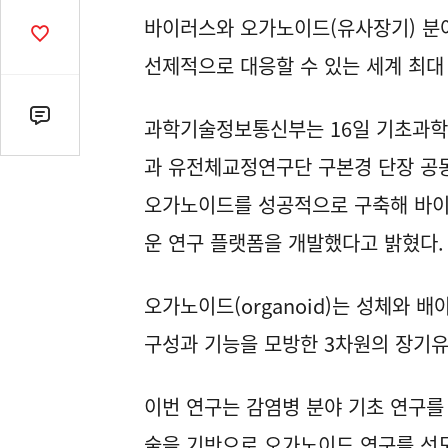
열
바이러스와 오가노이드(유사장기) 분
기
공
감
선제적으로 대응할 수 있는 세계 최대
수
댓
과학기술정보통신부는 16일 기초과학
글
과 유전체교정연구단 구본경 단장 공
수
(클
오가노이드를 성공적으로 구축해 바이러
릭
운 연구 플랫폼을 개발했다고 밝혔다.
시
댓
글
오가노이드(organoid)는 성체와 
로
구성과 기능을 모방한 3차원의 장기
이
동)
이번 연구는 감염병 분야 기초 연구
술을 기반으로 오가노이드 연구를 선