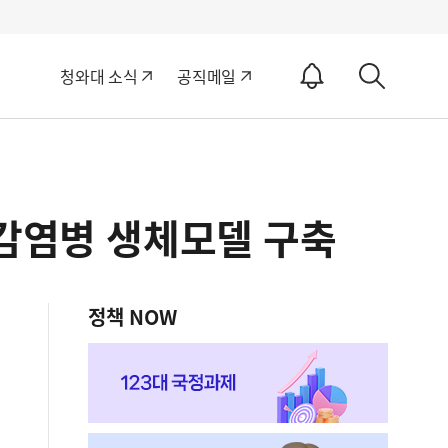
알
청와대 소식
공직메일
림
상
ON
세
검
색
 감염병 생체모델 구축
정책 NOW