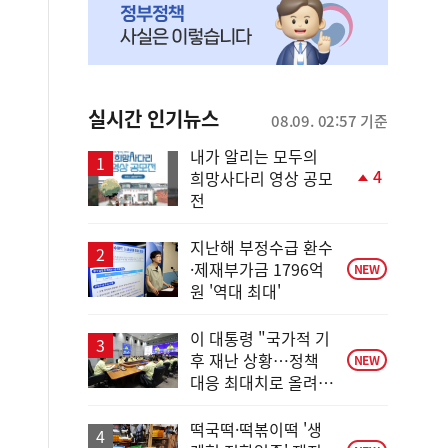
실시간 인기뉴스
08.09. 02:57 기준
내가 알리는 모두의
4
희망사다리 영상 공모
단
전
계
상
승
지난해 부정수급 환수
·제재부가금 1796억
NEW
원 '역대 최대'
이 대통령 "국가적 기
후 재난 상황…정책
NEW
대응 최대치로 올려
야"
떡국떡·떡볶이떡 '생