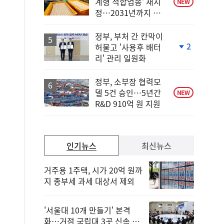
계형 적합업종' 재지
NEW
정…2031년까지 보
호
정부, 부처 간 칸막이
2
허물고 '사용후 배터
단
리' 관리 일원화
계
하
락
정부, 소부장 협력모
델 5건 승인…5년간
NEW
R&D 910억 원 지원
인기뉴스
최신뉴스
거주용 1주택, 시가 20억 원까
지 종부세 과세 대상서 제외
'서울대 10개 만들기' 본격
화…거점 국립대 3곳 신속 선