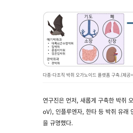
다종-다조직 박쥐 오가노이드 플랫폼 구축.(제
연구진은 먼저, 새롭게 구축한 박쥐 오가
oV), 인플루엔자, 한타 등 박쥐 유
을 규명했다.