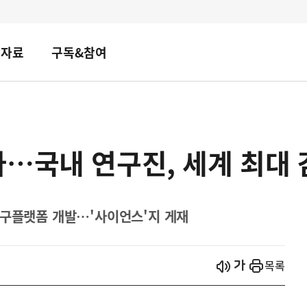
책자료
구독&참여
…국내 연구진, 세계 최대
연구플랫폼 개발…'사이언스'지 게재
시작
열기
목록