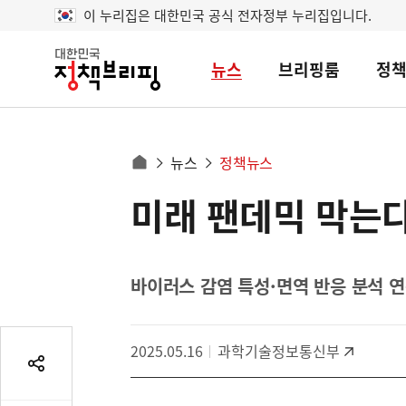
이 누리집은 대한민국 공식 전자정부 누리집입니다.
뉴스
브리핑룸
정
대
한
민
국
정
사
뉴스
정책뉴스
책
홈
브
이
으
미래 팬데믹 막는다
콘
리
트
로
핑
텐
이
츠
동
영
바이러스 감염 특성·면역 반응 분석 
경
역
로
2025.05.16
과학기술정보통신부
공
유