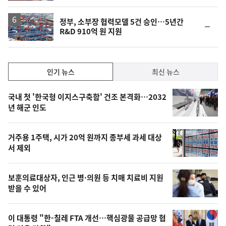
정부, 소부장 협력모델 5건 승인…5년간
순
R&D 910억 원 지원
위
동
일
인
인기 뉴스
최신 뉴스
기,
인
기
최
국내 첫 '한국형 이지스구축함' 건조 본격화…2032
뉴
년 해군 인도
신,
스
오
거주용 1주택, 시가 20억 원까지 종부세 과세 대상
늘
서 제외
의
영
보훈의료대상자, 인근 병·의원 등 치매 치료비 지원
상
받을 수 있어
,
오
이 대통령 "한-칠레 FTA 개선…핵심광물 공급망 협