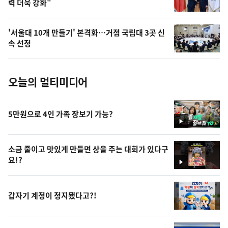
력 더욱 강화"
늘
의
'서울대 10개 만들기' 본격화…거점 국립대 3곳 신
사
속 선정
진
오늘의 멀티미디어
5만원으로 4인 가족 장보기 가능?
영
상
소금 줄이고 맛있게 만들면 상을 주는 대회가 있다구
요!?
영
상
갑자기 계정이 정지됐다고?!