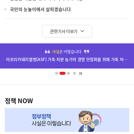
국민의 눈높이에서 살피겠습니다
관련기사 더보기
히
단
아프리카돼지열병(ASF) 가축 처분 농가의 경영 안정화를 위해 가축 처분 보상금을 신속하게 지급하겠습니다.
배
너
영
정
역
책
정책 NOW
NOW,
MY
맞