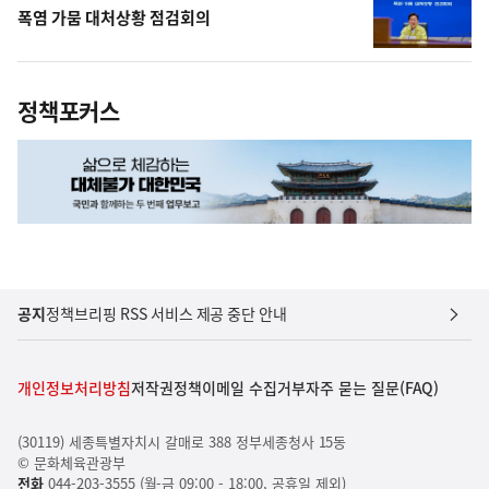
폭염 가뭄 대처상황 점검회의
정책포커스
공지
정책브리핑 RSS 서비스 제공 중단 안내
개인정보처리방침
저작권정책
이메일 수집거부
자주 묻는 질문(FAQ)
(30119) 세종특별자치시 갈매로 388 정부세종청사 15동
© 문화체육관광부
전화
044-203-3555 (월-금 09:00 - 18:00, 공휴일 제외)