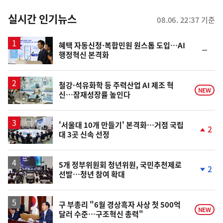
춤
뉴
실시간 인기뉴스
08.06. 22:37 기준
스
혜택 자동신청·복합민원 원스톱 도입…AI
순
행정혁신 본격화
위
동
일
철강·석유화학 등 주력산업 AI 제조 혁
NEW
신…잠재성장률 높인다
'서울대 10개 만들기' 본격화…거점 국립
2
대 3곳 신속 선정
단
계
상
승
5개 정부위원회 청년위원, 국민추천제로
2
선발…청년 참여 확대
단
계
하
락
구 부총리 "6월 경상흑자 사상 첫 500억
NEW
달러 수준…구조혁신 총력"