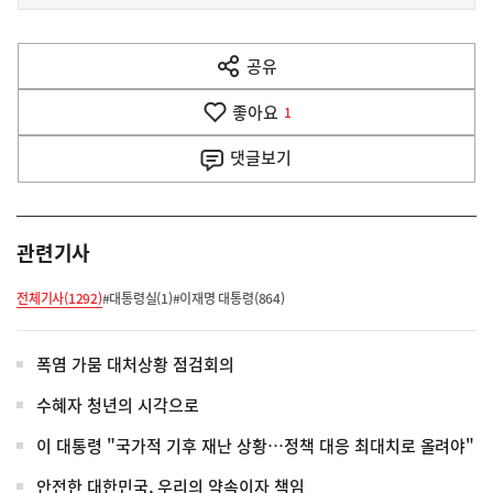
사
전
다
공유
열
음
기
좋아요
기
1
사
댓글
보기
관련기사
전체기사(1292)
#대통령실(1)
#이재명 대통령(864)
폭염 가뭄 대처상황 점검회의
수혜자 청년의 시각으로
이 대통령 "국가적 기후 재난 상황…정책 대응 최대치로 올려야"
안전한 대한민국, 우리의 약속이자 책임