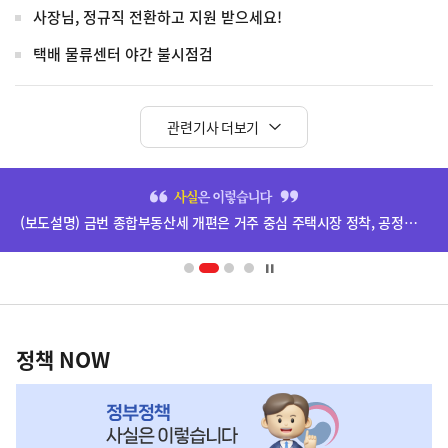
사장님, 정규직 전환하고 지원 받으세요!
택배 물류센터 야간 불시점검
관련기사 더보기
히
단
(보도설명) 금번 종합부동산세 개편은 거주 중심 주택시장 정착, 공정과세 및 과세형평 제고를 위한 것입니다.
배
너
영
정
역
책
정책 NOW
NOW,
MY