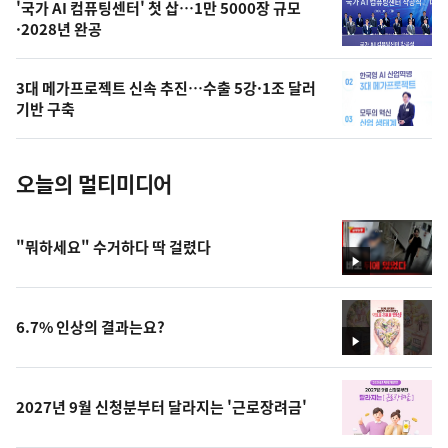
오
'국가 AI 컴퓨팅센터' 첫 삽…1만 5000장 규모
·2028년 완공
늘
의
3대 메가프로젝트 신속 추진…수출 5강·1조 달러
사
기반 구축
진
오늘의 멀티미디어
"뭐하세요" 수거하다 딱 걸렸다
영
상
6.7% 인상의 결과는요?
영
상
2027년 9월 신청분부터 달라지는 '근로장려금'