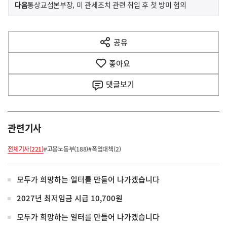
이
기
다음
통상교섭본부장, 미 관세조치 관련 취임 후 첫 방미 협의
사
전
다
공유
열
음
기
좋아요
기
사
댓글
보기
관련기사
전체기사(221)
#고용노동부(188)
#폭염대책(2)
모두가 희망하는 일터를 만들어 나가겠습니다
2027년 최저임금 시급 10,700원
모두가 희망하는 일터를 만들어 나가겠습니다