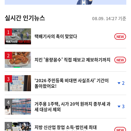
맞
춤
뉴
실시간 인기뉴스
08.09. 14:27 기준
스
영
택배기사의 촉이 맞았다
NEW
상
치킨 '용량꼼수' 직접 재보고 제보하기까지
NEW
'2026 주민등록 비대면 사실조사' 기간이
2
돌아왔어요!
단
계
하
락
거주용 1주택, 시가 20억 원까지 종부세 과
3
세 대상서 제외
단
계
하
락
지방 신산업 창업 소득·법인세 최대
NEW