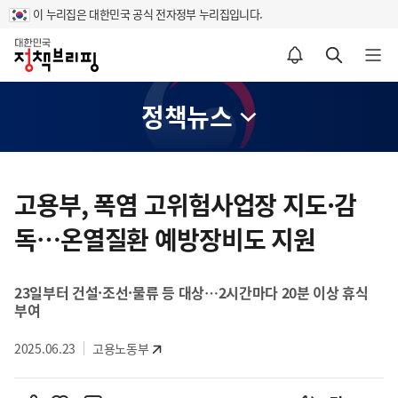
이 누리집은 대한민국 공식 전자정부 누리집입니다.
홈
알림설정 바로가기
검색 바로가기
메뉴 열기
정책뉴스
콘
텐
고용부, 폭염 고위험사업장 지도·감
츠
독…온열질환 예방장비도 지원
영
역
23일부터 건설·조선·물류 등 대상…2시간마다 20분 이상 휴식
부여
2025.06.23
고용노동부