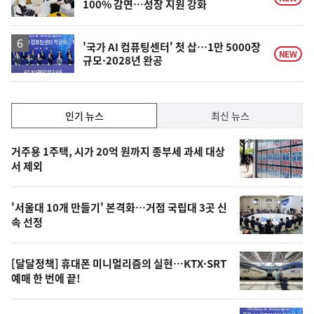
100% 감면…성장 지원 강화
'국가 AI 컴퓨팅센터' 첫 삽…1만 5000장
NEW
규모·2028년 완공
인
인기 뉴스
최신 뉴스
기,
인
기
최
거주용 1주택, 시가 20억 원까지 종부세 과세 대상
뉴
서 제외
신,
스
오
'서울대 10개 만들기' 본격화…거점 국립대 3곳 신
늘
속 선정
의
영
[달달정책] 휴대폰 미니멀리즘의 실현…KTX·SRT
상
예매 한 번에 끝!
,