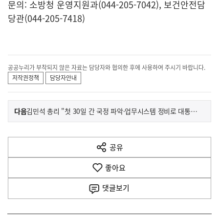
문의: 소방청 운영지원과(044-205-7042), 보건안전담
당관(044-205-7418)
공공누리가 부착되지 않은 자료는 담당자와 협의한 후에 사용하여 주시기 바랍니다.
저작권정책
담당자안내
이
기
다음
김민석 총리 "첫 30일 간 국정 파악·업무시스템 정비로 대통령 보좌"
사
전
다
공유
열
음
기
좋아요
기
사
댓글
보기