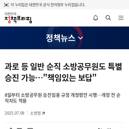
이 누리집은 대한민국 공식 전자정부 누리집입니다.
홈
알림설정 바로가기
검색 바로가기
메뉴 열기
정책뉴스
콘
텐
과로 등 일반 순직 소방공무원도 특별
츠
승진 가능…"책임있는 보답"
영
역
8일부터 소방공무원 승진임용 규정 개정령안 시행…개정 전 순
직자도 적용
2025.07.08
소방청