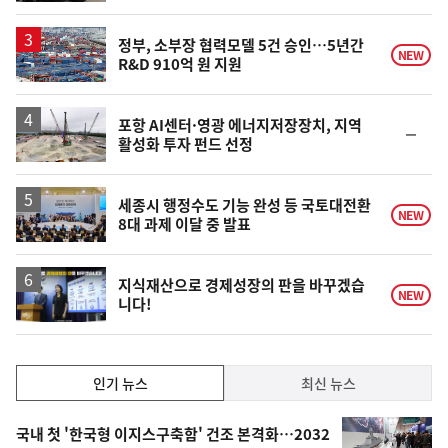
계
상
승
정부, 소부장 협력모델 5건 승인…5년간
NEW
R&D 910억 원 지원
포항 AI센터·영광 에너지저장장치, 지역
순
활성화 투자 펀드 선정
위
동
일
세종시 행정수도 기능 완성 등 국토대전환
NEW
8대 과제 이달 중 발표
지식재산으로 경제성장의 판을 바꾸겠습
NEW
니다!
인
인기 뉴스
최신 뉴스
기,
인
기
최
국내 첫 '한국형 이지스구축함' 건조 본격화…2032