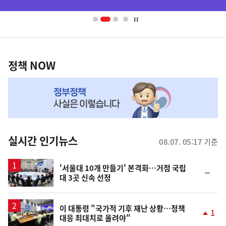
배
너
영
정
역
책
정책 NOW
NOW,
MY
맞
춤
뉴
실시간 인기뉴스
08.07. 05:17 기준
스
'서울대 10개 만들기' 본격화…거점 국립
순
대 3곳 신속 선정
위
동
일
이 대통령 "국가적 기후 재난 상황…정책
1
대응 최대치로 올려야"
단