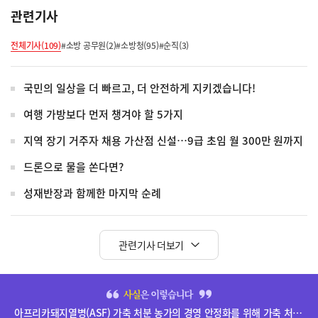
관련기사
전체기사(109)
#소방 공무원(2)
#소방청(95)
#순직(3)
국민의 일상을 더 빠르고, 더 안전하게 지키겠습니다!
여행 가방보다 먼저 챙겨야 할 5가지
지역 장기 거주자 채용 가산점 신설…9급 초임 월 300만 원까지
드론으로 물을 쏜다면?
성재반장과 함께한 마지막 순례
관련기사 더보기
히
단
아프리카돼지열병(ASF) 가축 처분 농가의 경영 안정화를 위해 가축 처분 보상금을 신속하게 지급하겠습니다.