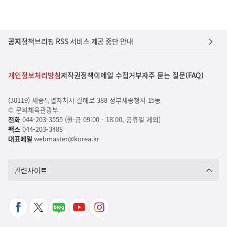
공지
정책브리핑 RSS 서비스 제공 중단 안내
개인정보처리방침
저작권정책
이메일 수집거부
자주 묻는 질문(FAQ)
(30119) 세종특별자치시 갈매로 388 정부세종청사 15동
© 문화체육관광부
전화
044-203-3555 (월-금 09:00 - 18:00, 공휴일 제외)
팩스
044-203-3488
대표메일
webmaster@korea.kr
관련사이트
페
X
네
유
인
이
바
이
튜
스