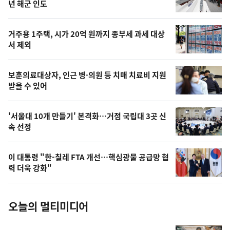
뉴
년 해군 인도
신,
스
오
거주용 1주택, 시가 20억 원까지 종부세 과세 대상
늘
서 제외
의
영
보훈의료대상자, 인근 병·의원 등 치매 치료비 지원
상
받을 수 있어
,
오
'서울대 10개 만들기' 본격화…거점 국립대 3곳 신
속 선정
늘
의
이 대통령 "한-칠레 FTA 개선…핵심광물 공급망 협
사
력 더욱 강화"
진
오늘의 멀티미디어