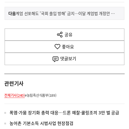
이
기
다음
계엄 선포해도 '국회 출입 방해' 금지…이달 계엄법 개정안 시행
사
전
다
공유
열
음
기
좋아요
기
사
댓글
보기
관련기사
전체기사(240)
#농림축산식품부(189)
폭염·가뭄 장기화 총력 대응…드론 예찰·쿨링조끼 3만 벌 공급
농어촌 기본소득 시범사업 현장점검