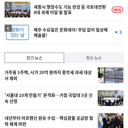
세종시 행정수도 기능 완성 등 국토대전환
NEW
8대 과제 이달 중 발표
매주 수요일은 문화데이! 부담 없이 일상에
3
예술을!
단
계
하
락
인
인기 뉴스
최신 뉴스
기,
인
기
최
거주용 1주택, 시가 20억 원까지 종부세 과세 대상
뉴
서 제외
신,
스
오
'서울대 10개 만들기' 본격화…거점 국립대 3곳 신
늘
속 선정
의
영
내년부터 아르헨산 원유 수입…핵심광물 공급망 협
상
력 체계 마련