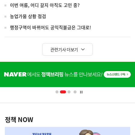
이번 여름, 어디 갈지 아직도 고민 중?
농업가뭄 상황 점검
행정구역이 바뀌어도 공익직불금은 그대로!
관련기사 더보기
히
단
배
너
영
정
역
책
정책 NOW
NOW,