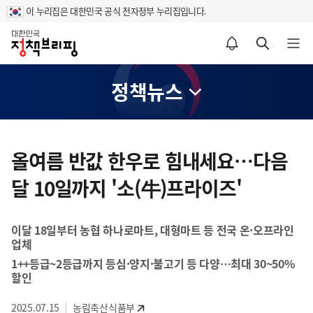
이 누리집은 대한민국 공식 전자정부 누리집입니다.
홈
알림설정 바로가기
검색 바로가기
메뉴 열기
정책뉴스
콘
텐
올여름 반값 한우로 힘내세요…다음
츠
달 10일까지 '소(牛)프라이즈'
영
역
이달 18일부터 농협 하나로마트, 대형마트 등 전국 온·오프라인
업체
1++등급~2등급까지 등심·양지·불고기 등 다양…최대 30~50%
할인
2025.07.15
농림축산식품부