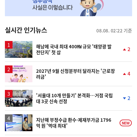
MY
맞
춤
뉴
실시간 인기뉴스
08.08. 02:22 기준
스
해남에 국내 최대 400㎿ 규모 '태양광 발
2
전단지' 첫 삽
단
계
상
승
2027년 9월 신청분부터 달라지는 '근로장
4
려금'
단
계
상
승
'서울대 10개 만들기' 본격화…거점 국립
2
대 3곳 신속 선정
단
계
하
락
지난해 부정수급 환수·제재부가금 1796
NEW
억 원 '역대 최대'