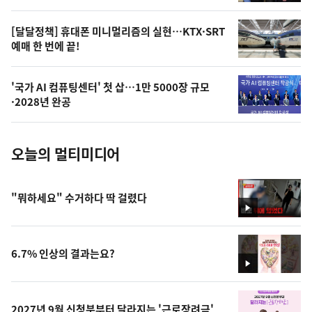
,
오
[달달정책] 휴대폰 미니멀리즘의 실현…KTX·SRT
예매 한 번에 끝!
늘
의
'국가 AI 컴퓨팅센터' 첫 삽…1만 5000장 규모
사
·2028년 완공
진
오늘의 멀티미디어
"뭐하세요" 수거하다 딱 걸렸다
영
상
6.7% 인상의 결과는요?
영
상
2027년 9월 신청분부터 달라지는 '근로장려금'