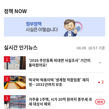
정
역
책
정책 NOW
NOW,
MY
맞
춤
뉴
실시간 인기뉴스
08.09. 18:57 기준
스
'2026 주민등록 비대면 사실조사' 기간이
순
돌아왔어요!
위
동
일
떡국떡·떡볶이떡 '생계형 적합업종' 재지
2
정…2031년까지 보호
단
계
상
승
거주용 1주택, 시가 20억 원까지 종부세 과
NEW
세 대상서 제외