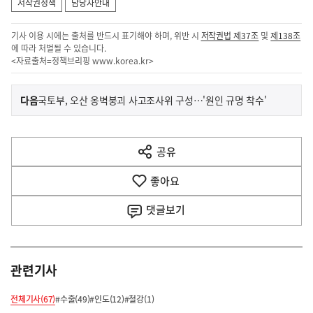
저작권정책
담당자안내
기사 이용 시에는 출처를 반드시 표기해야 하며, 위반 시
저작권법 제37조
및
제138조
에 따라 처벌될 수 있습니다.
<자료출처=정책브리핑
www.korea.kr
>
이
기
다음
국토부, 오산 옹벽붕괴 사고조사위 구성…'원인 규명 착수'
사
전
다
공유
열
음
기
좋아요
기
사
댓글
보기
관련기사
전체기사(67)
#수출(49)
#인도(12)
#철강(1)