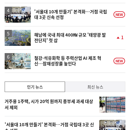
'서울대 10개 만들기' 본격화…거점 국립
NEW
대 3곳 신속 선정
해남에 국내 최대 400㎿ 규모 '태양광 발
1
전단지' 첫 삽
단
계
상
승
철강·석유화학 등 주력산업 AI 제조 혁
NEW
신…잠재성장률 높인다
인
인기 뉴스
최신 뉴스
기,
인
기
최
거주용 1주택, 시가 20억 원까지 종부세 과세 대상
뉴
서 제외
신,
스
오
'서울대 10개 만들기' 본격화…거점 국립대 3곳 신
늘