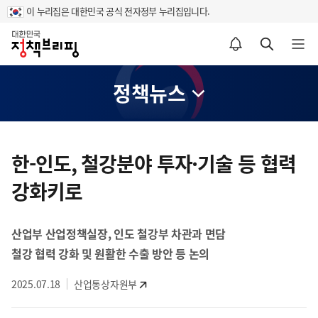
이 누리집은 대한민국 공식 전자정부 누리집입니다.
홈
알림설정 바로가기
검색 바로가기
메뉴 열기
정책뉴스
콘
텐
한-인도, 철강분야 투자·기술 등 협력
츠
강화키로
영
역
산업부 산업정책실장, 인도 철강부 차관과 면담
철강 협력 강화 및 원활한 수출 방안 등 논의
2025.07.18
산업통상자원부