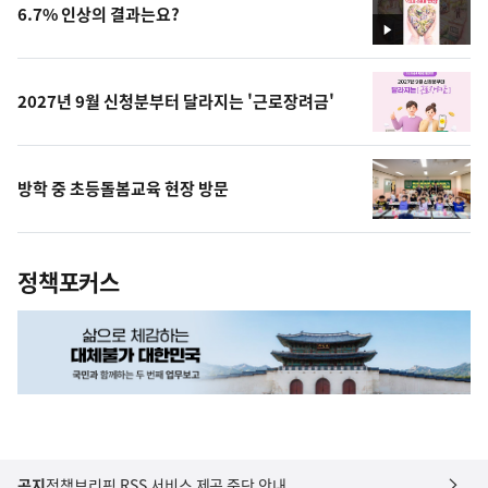
6.7% 인상의 결과는요?
영
상
2027년 9월 신청분부터 달라지는 '근로장려금'
방학 중 초등돌봄교육 현장 방문
정책포커스
공지
정책브리핑 RSS 서비스 제공 중단 안내