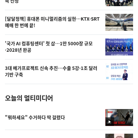
속 선정
의
영
[달달정책] 휴대폰 미니멀리즘의 실현…KTX·SRT
상
예매 한 번에 끝!
,
오
'국가 AI 컴퓨팅센터' 첫 삽…1만 5000장 규모
·2028년 완공
늘
의
3대 메가프로젝트 신속 추진…수출 5강·1조 달러
사
기반 구축
진
오늘의 멀티미디어
"뭐하세요" 수거하다 딱 걸렸다
영
상