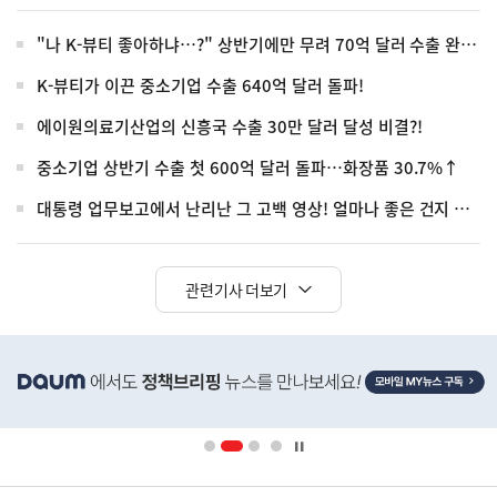
"나 K-뷰티 좋아하냐…?" 상반기에만 무려 70억 달러 수출 완료!
K-뷰티가 이끈 중소기업 수출 640억 달러 돌파!
에이원의료기산업의 신흥국 수출 30만 달러 달성 비결?!
중소기업 상반기 수출 첫 600억 달러 돌파…화장품 30.7%↑
대통령 업무보고에서 난리난 그 고백 영상! 얼마나 좋은 건지 김도 안 옴
관련기사 더보기
히
단
배
너
영