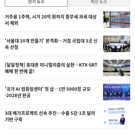
인
인기 뉴스
최신 뉴스
기,
인
기
최
거주용 1주택, 시가 20억 원까지 종부세 과세 대상
뉴
서 제외
신,
스
오
'서울대 10개 만들기' 본격화…거점 국립대 3곳 신
늘
속 선정
의
영
[달달정책] 휴대폰 미니멀리즘의 실현…KTX·SRT
상
예매 한 번에 끝!
,
오
'국가 AI 컴퓨팅센터' 첫 삽…1만 5000장 규모
·2028년 완공
늘
의
3대 메가프로젝트 신속 추진…수출 5강·1조 달러
사
기반 구축
진