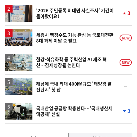
일
'2026 주민등록 비대면 사실조사' 기간이
3
돌아왔어요!
단
계
상
승
세종시 행정수도 기능 완성 등 국토대전환
NEW
8대 과제 이달 중 발표
철강·석유화학 등 주력산업 AI 제조 혁
NEW
신…잠재성장률 높인다
해남에 국내 최대 400㎿ 규모 '태양광 발
순
전단지' 첫 삽
위
동
일
국내산업 공급망 확충한다…'국내생산세
3
액공제' 신설
단
계
하
락