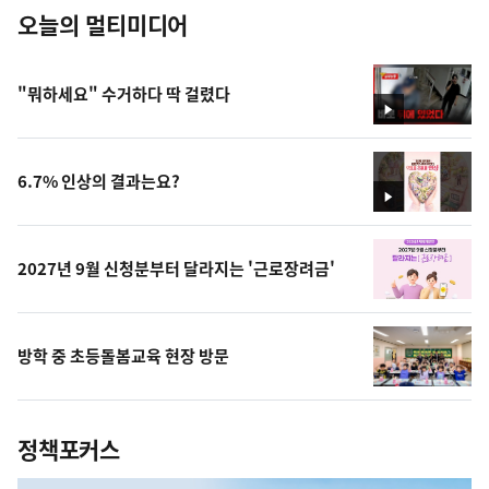
오늘의 멀티미디어
"뭐하세요" 수거하다 딱 걸렸다
영
상
6.7% 인상의 결과는요?
영
상
2027년 9월 신청분부터 달라지는 '근로장려금'
방학 중 초등돌봄교육 현장 방문
정책포커스