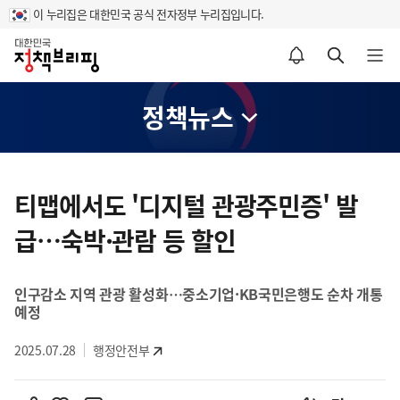
이 누리집은 대한민국 공식 전자정부 누리집입니다.
홈
알림설정 바로가기
검색 바로가기
메뉴 열기
정책뉴스
콘
텐
티맵에서도 '디지털 관광주민증' 발
츠
급…숙박·관람 등 할인
영
역
인구감소 지역 관광 활성화…중소기업·KB국민은행도 순차 개통
예정
2025.07.28
행정안전부