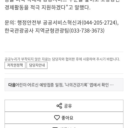
경제활동을 적극 지원하겠다"고 말했다.
문의: 행정안전부 공공서비스혁신과(044-205-2724),
한국관광공사 지역균형관광팀(033-738-3673)
공공누리가 부착되지 않은 자료는 담당자와 협의한 후에 사용하여 주시기 바랍니다.
저작권정책
담당자안내
이
기
다음
어린이·어르신 예방접종 일정, '나의건강기록' 앱에서 확인 가능
사
전
다
공유
열
음
기
좋아요
기