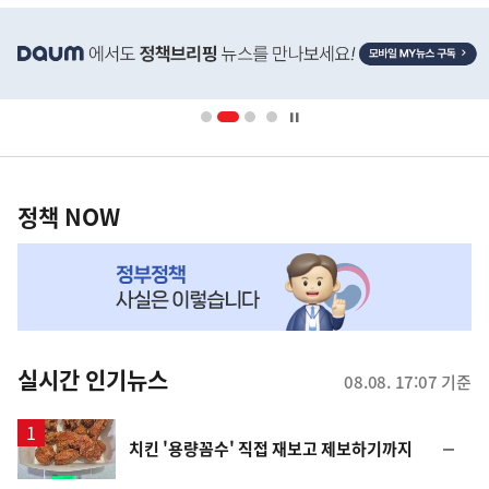
히
단
배
너
영
정
역
책
정책 NOW
NOW,
MY
맞
춤
뉴
실시간 인기뉴스
08.08. 17:07 기준
스
순
치킨 '용량꼼수' 직접 재보고 제보하기까지
위
동