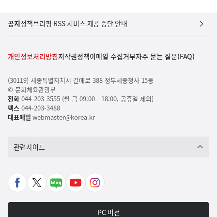
공지
정책브리핑 RSS 서비스 제공 중단 안내
개인정보처리방침
저작권정책
이메일 수집거부
자주 묻는 질문(FAQ)
(30119) 세종특별자치시 갈매로 388 정부세종청사 15동
© 문화체육관광부
전화
044-203-3555 (월-금 09:00 - 18:00, 공휴일 제외)
팩스
044-203-3488
대표메일
webmaster@korea.kr
관련사이트
페
X
네
유
인
이
바
이
튜
스
스
로
버
브
타
PC 버전