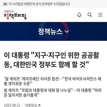
이 누리집은 대한민국 공식 전자정부 누리집입니다.
홈
알림설정 바로가기
검색 바로가기
메뉴 열기
정책뉴스
콘
텐
이 대통령 "지구·지구인 위한 공공활
츠
동, 대한민국 정부도 함께 할 것"
영
역
'빌 게이츠' 게이츠재단 이사장 접견…"한국 바이오사이언스 제
품 경이로운 수준"
빌 게이츠 "트럼프 대통령과 대화 잘 나누길"…이 대통령 "어려
운 일이지만 슬기롭게"
2025.08.21
대통령실