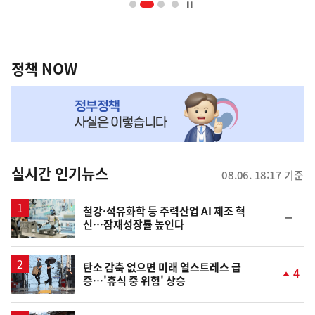
너
영
정
역
책
정책 NOW
NOW,
MY
맞
춤
뉴
실시간 인기뉴스
08.06. 18:17 기준
스
철강·석유화학 등 주력산업 AI 제조 혁
순
신…잠재성장률 높인다
위
동
일
탄소 감축 없으면 미래 열스트레스 급
4
증…'휴식 중 위험' 상승
단
계
상