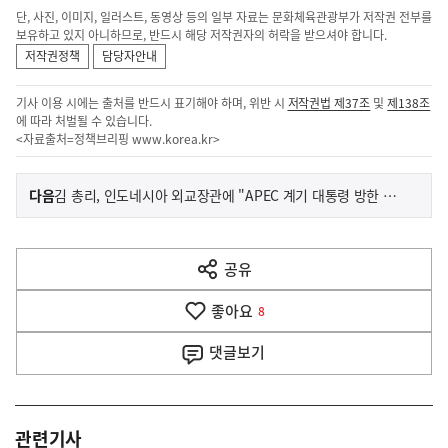
단, 사진, 이미지, 일러스트, 동영상 등의 일부 자료는 문화체육관광부가 저작권 전부를
보유하고 있지 아니하므로, 반드시 해당 저작권자의 허락을 받으셔야 합니다.
저작권정책
담당자안내
기사 이용 시에는 출처를 반드시 표기해야 하며, 위반 시
저작권법 제37조
및
제138조
에 따라 처벌될 수 있습니다.
<자료출처=정책브리핑
www.korea.kr
>
이
기
다음
김 총리, 인도네시아 외교장관에 "APEC 계기 대통령 방한 기대"
사
전
다
공유
열
음
기
좋아요
기
8
사
댓글
보기
관련기사