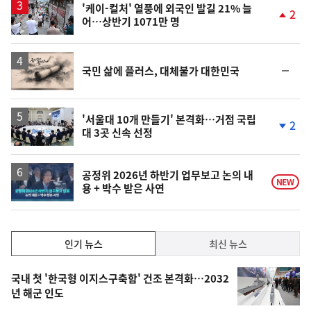
승
'케이-컬처' 열풍에 외국인 발길 21% 늘
2
어…상반기 1071만 명
단
계
상
승
영
순
국민 삶에 플러스, 대체불가 대한민국
상
위
동
일
'서울대 10개 만들기' 본격화…거점 국립
2
대 3곳 신속 선정
단
계
하
락
영
공정위 2026년 하반기 업무보고 논의 내
NEW
용 + 박수 받은 사연
상
인
인기 뉴스
최신 뉴스
기,
인
기
최
국내 첫 '한국형 이지스구축함' 건조 본격화…2032
뉴
년 해군 인도
신,
스