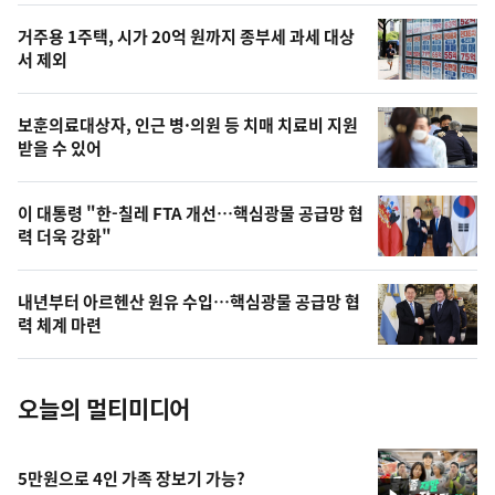
오
거주용 1주택, 시가 20억 원까지 종부세 과세 대상
늘
서 제외
의
영
보훈의료대상자, 인근 병·의원 등 치매 치료비 지원
상
받을 수 있어
,
오
이 대통령 "한-칠레 FTA 개선…핵심광물 공급망 협
력 더욱 강화"
늘
의
내년부터 아르헨산 원유 수입…핵심광물 공급망 협
사
력 체계 마련
진
오늘의 멀티미디어
5만원으로 4인 가족 장보기 가능?