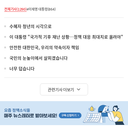
전체기사(1290)
#이재명 대통령(864)
수혜자 청년의 시각으로
이 대통령 "국가적 기후 재난 상황…정책 대응 최대치로 올려야"
안전한 대한민국, 우리의 약속이자 책임
국민의 눈높이에서 살피겠습니다
너무 덥습니다
관련기사 더보기
히
단
배