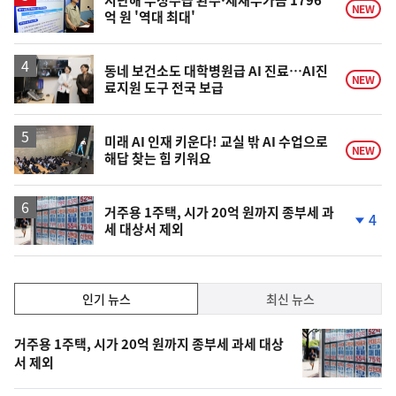
NEW
억 원 '역대 최대'
동네 보건소도 대학병원급 AI 진료…AI진
NEW
료지원 도구 전국 보급
미래 AI 인재 키운다! 교실 밖 AI 수업으로
NEW
해답 찾는 힘 키워요
거주용 1주택, 시가 20억 원까지 종부세 과
4
세 대상서 제외
단
계
하
락
인
인기 뉴스
최신 뉴스
기,
인
기
최
거주용 1주택, 시가 20억 원까지 종부세 과세 대상
뉴
서 제외
신,
스