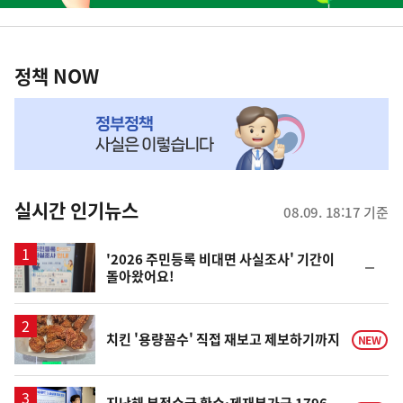
너
정
영
책
정책 NOW
역
NOW,
MY
맞
춤
뉴
실시간 인기뉴스
08.09. 18:17 기준
스
'2026 주민등록 비대면 사실조사' 기간이
순
돌아왔어요!
위
동
일
치킨 '용량꼼수' 직접 재보고 제보하기까지
NEW
지난해 부정수급 환수·제재부가금 1796