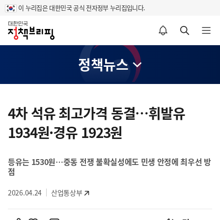
이 누리집은 대한민국 공식 전자정부 누리집입니다.
홈
알림설정 바로가기
검색 바로가기
메뉴 열기
정책뉴스
콘
텐
4차 석유 최고가격 동결…휘발유
츠
1934원·경유 1923원
영
역
등유는 1530원…중동 전쟁 불확실성에도 민생 안정에 최우선 방
점
2026.04.24
산업통상부