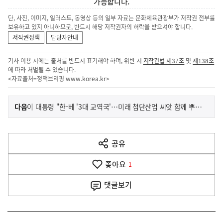
가능합니다.
단, 사진, 이미지, 일러스트, 동영상 등의 일부 자료는 문화체육관광부가 저작권 전부를
보유하고 있지 아니하므로, 반드시 해당 저작권자의 허락을 받으셔야 합니다.
저작권정책
담당자안내
기사 이용 시에는 출처를 반드시 표기해야 하며, 위반 시
저작권법 제37조
및
제138조
에 따라 처벌될 수 있습니다.
<자료출처=정책브리핑
www.korea.kr
>
이
기
다음
이 대통령 "한-베 '3대 교역국'…미래 첨단산업 씨앗 함께 뿌려야"
사
전
다
공유
열
음
기
좋아요
기
1
사
댓글
보기