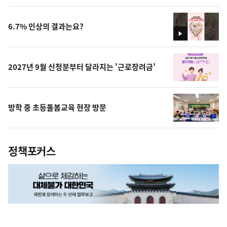
상
6.7% 인상의 결과는요?
영
상
2027년 9월 신청분부터 달라지는 '근로장려금'
방학 중 초등돌봄교육 현장 방문
정책포커스