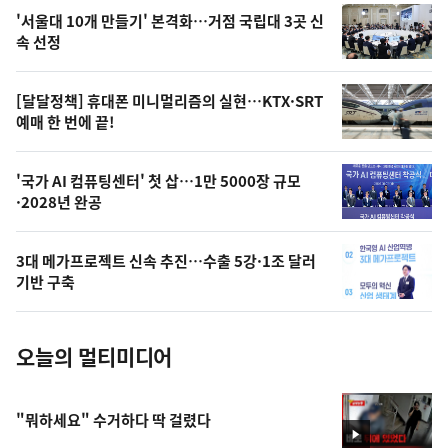
오
'서울대 10개 만들기' 본격화…거점 국립대 3곳 신
늘
속 선정
의
영
[달달정책] 휴대폰 미니멀리즘의 실현…KTX·SRT
상
예매 한 번에 끝!
,
오
'국가 AI 컴퓨팅센터' 첫 삽…1만 5000장 규모
·2028년 완공
늘
의
3대 메가프로젝트 신속 추진…수출 5강·1조 달러
사
기반 구축
진
오늘의 멀티미디어
"뭐하세요" 수거하다 딱 걸렸다
영