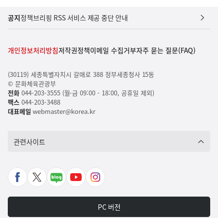
공지
정책브리핑 RSS 서비스 제공 중단 안내
개인정보처리방침
저작권정책
이메일 수집거부
자주 묻는 질문(FAQ)
(30119) 세종특별자치시 갈매로 388 정부세종청사 15동
© 문화체육관광부
전화
044-203-3555 (월-금 09:00 - 18:00, 공휴일 제외)
팩스
044-203-3488
대표메일
webmaster@korea.kr
관련사이트
페
X
네
유
인
이
바
이
튜
스
스
로
버
브
타
PC 버전
북
가
포
바
그