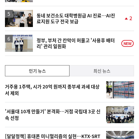
동네 보건소도 대학병원급 AI 진료…AI진
2
료지원 도구 전국 보급
단
계
상
승
정부, 부처 간 칸막이 허물고 '사용후 배터
NEW
리' 관리 일원화
인
인기 뉴스
최신 뉴스
기,
인
기
최
거주용 1주택, 시가 20억 원까지 종부세 과세 대상
뉴
서 제외
신,
스
오
'서울대 10개 만들기' 본격화…거점 국립대 3곳 신
늘
속 선정
의
영
[달달정책] 휴대폰 미니멀리즘의 실현…KTX·SRT