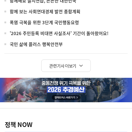
함께해요 을지연습, 든든한 대한민국
함께 보는 사회연대경제 발전 종합계획
폭염 극복을 위한 3단계 국민행동요령
'2026 주민등록 비대면 사실조사' 기간이 돌아왔어요!
국민 삶에 플러스 행복안전부
관련기사 더보기
히
단
배
너
정
영
책
정책 NOW
역