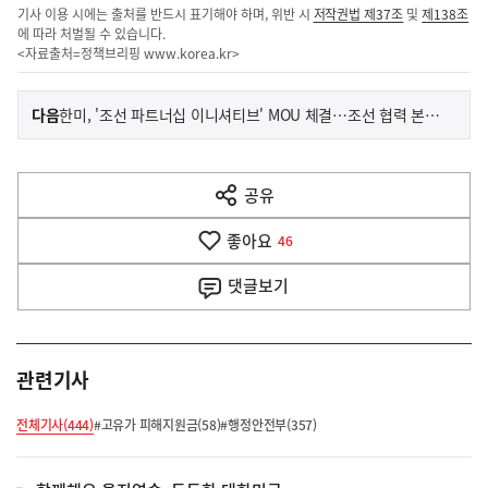
기사 이용 시에는 출처를 반드시 표기해야 하며, 위반 시
저작권법 제37조
및
제138조
에 따라 처벌될 수 있습니다.
<자료출처=정책브리핑
www.korea.kr
>
이
기
다음
한미, '조선 파트너십 이니셔티브' MOU 체결…조선 협력 본격화
사
전
다
공유
열
음
기
좋아요
기
46
사
댓글
보기
관련기사
전체기사(444)
#고유가 피해지원금(58)
#행정안전부(357)