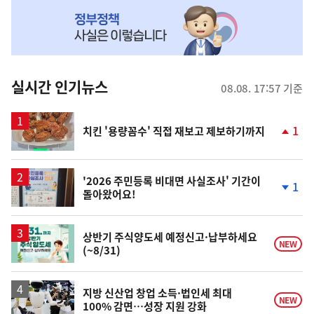
NOW,
MY
맞
춤
뉴
실시간 인기뉴스
08.08. 17:57 기준
스
1
치킨 '용량꼼수' 직접 재보고 제보하기까지
단
계
상
승
'2026 주민등록 비대면 사실조사' 기간이
1
돌아왔어요!
단
계
하
락
상반기 주식양도세 예정신고·납부하세요
NEW
(~8/31)
지방 신산업 창업 소득·법인세 최대
NEW
100% 감면…성장 지원 강화