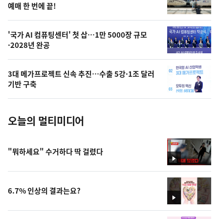
상
예매 한 번에 끝!
,
오
'국가 AI 컴퓨팅센터' 첫 삽…1만 5000장 규모
·2028년 완공
늘
의
3대 메가프로젝트 신속 추진…수출 5강·1조 달러
사
기반 구축
진
오늘의 멀티미디어
"뭐하세요" 수거하다 딱 걸렸다
영
상
6.7% 인상의 결과는요?
영
상