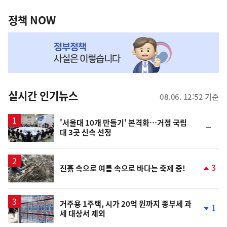
정
영
책
정책 NOW
역
NOW,
MY
맞
춤
뉴
실시간 인기뉴스
08.06. 12:52 기준
스
'서울대 10개 만들기' 본격화…거점 국립
순
대 3곳 신속 선정
위
동
일
3
진흙 속으로 여름 속으로 바다는 축제 중!
단
계
상
승
거주용 1주택, 시가 20억 원까지 종부세 과
1
세 대상서 제외
단
계