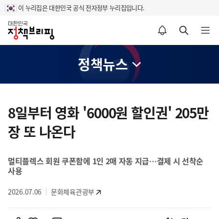
이 누리집은 대한민국 공식 전자정부 누리집입니다.
홈
알림설정 바로가기
검색 바로가기
메뉴 열기
정책뉴스
콘
텐
8일부터 영화 '6000원 할인권' 205만
츠
장 또 나온다
영
역
멀티플렉스 회원 쿠폰함에 1인 2매 자동 지급…결제 시 선착순
사용
2026.07.06
문화체육관광부