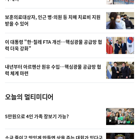
의
영
보훈의료대상자, 인근 병·의원 등 치매 치료비 지원
상
받을 수 있어
,
오
이 대통령 "한-칠레 FTA 개선…핵심광물 공급망 협
력 더욱 강화"
늘
의
내년부터 아르헨산 원유 수입…핵심광물 공급망 협
사
력 체계 마련
진
오늘의 멀티미디어
5만원으로 4인 가족 장보기 가능?
영
상
소금 줄이고 맛있게 만들면 상을 주는 대회가 있다구