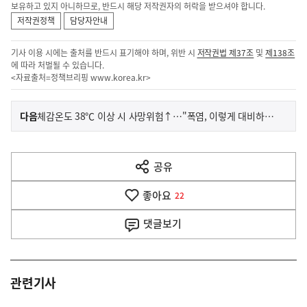
보유하고 있지 아니하므로, 반드시 해당 저작권자의 허락을 받으셔야 합니다.
저작권정책
담당자안내
기사 이용 시에는 출처를 반드시 표기해야 하며, 위반 시
저작권법 제37조
및
제138조
에 따라 처벌될 수 있습니다.
<자료출처=정책브리핑
www.korea.kr
>
이
기
다음
체감온도 38℃ 이상 시 사망위험↑…"폭염, 이렇게 대비하세요"
사
전
다
공유
열
음
기
좋아요
기
22
사
댓글
보기
관련기사