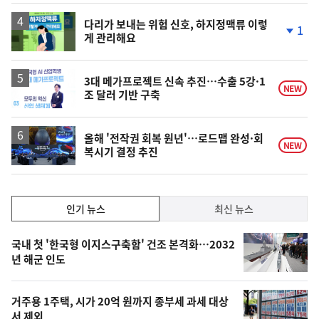
하
락
다리가 보내는 위험 신호, 하지정맥류 이렇
1
게 관리해요
단
계
하
락
3대 메가프로젝트 신속 추진…수출 5강·1
NEW
조 달러 기반 구축
올해 '전작권 회복 원년'…로드맵 완성·회
NEW
복시기 결정 추진
인
인기 뉴스
최신 뉴스
기,
인
기
최
국내 첫 '한국형 이지스구축함' 건조 본격화…2032
뉴
년 해군 인도
신,
스
오
거주용 1주택, 시가 20억 원까지 종부세 과세 대상
늘
서 제외