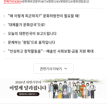
전체기사(439)
#문화체육관광부(407)
#영화(19)
#영화관(2)
#영화관람료(2)
"왜 이렇게 피곤하지?" 문화처방전이 필요할 때!
'대체불가 문화강국'으로!
오늘의 대한민국이 보고드립니다
문체부는 '원팀'으로 움직입니다
"안심하고 창작활동을"…예술인 사회보험·금융 지원 확대
관련기사 더보기
히
단
배
너