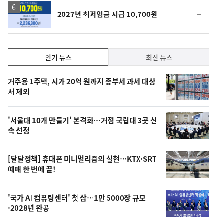
순
2027년 최저임금 시급 10,700원
위
동
일
인
인기 뉴스
최신 뉴스
기,
인
기
최
거주용 1주택, 시가 20억 원까지 종부세 과세 대상
뉴
서 제외
신,
스
오
'서울대 10개 만들기' 본격화…거점 국립대 3곳 신
늘
속 선정
의
영
[달달정책] 휴대폰 미니멀리즘의 실현…KTX·SRT
상
예매 한 번에 끝!
,
오
'국가 AI 컴퓨팅센터' 첫 삽…1만 5000장 규모
·2028년 완공
늘