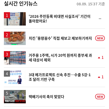
뉴
실시간 인기뉴스
08.09. 15:37 기준
스
'2026 주민등록 비대면 사실조사' 기간이
순
돌아왔어요!
위
동
일
치킨 '용량꼼수' 직접 재보고 제보하기까지
NEW
거주용 1주택, 시가 20억 원까지 종부세 과
1
세 대상서 제외
단
계
상
승
3대 메가프로젝트 신속 추진…수출 5강·1
1
조 달러 기반 구축
단
계
상
승
영
택배기사의 촉이 맞았다
NEW
상