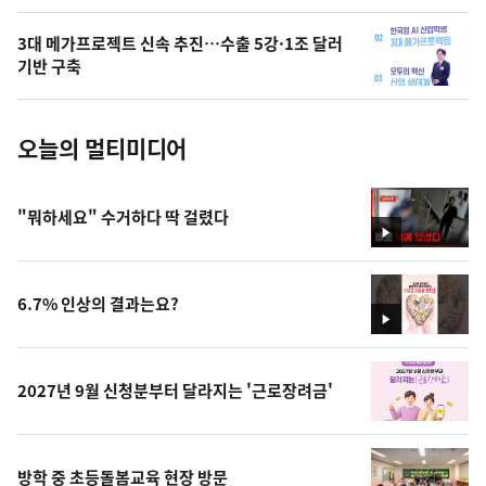
의
3대 메가프로젝트 신속 추진…수출 5강·1조 달러
사
기반 구축
진
오늘의 멀티미디어
"뭐하세요" 수거하다 딱 걸렸다
영
상
6.7% 인상의 결과는요?
영
상
2027년 9월 신청분부터 달라지는 '근로장려금'
방학 중 초등돌봄교육 현장 방문