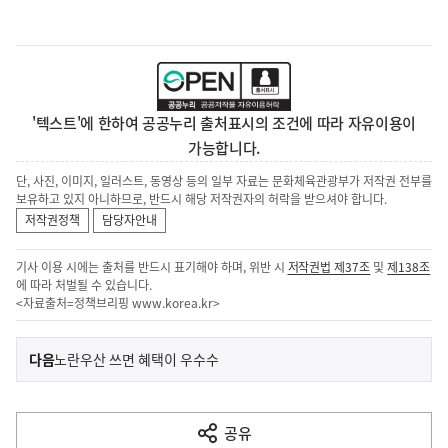
'텍스트'에 한하여 공공누리 출처표시의 조건에 따라 자유이용이
가능합니다.
단, 사진, 이미지, 일러스트, 동영상 등의 일부 자료는 문화체육관광부가 저작권 전부를
보유하고 있지 아니하므로, 반드시 해당 저작권자의 허락을 받으셔야 합니다.
저작권정책
담당자안내
기사 이용 시에는 출처를 반드시 표기해야 하며, 위반 시
저작권법 제37조
및
제138조
에 따라 처벌될 수 있습니다.
<자료출처=정책브리핑
www.korea.kr
>
이
기
다음
노란우산 쓰면 혜택이 우수수
사
전
다
공유
열
음