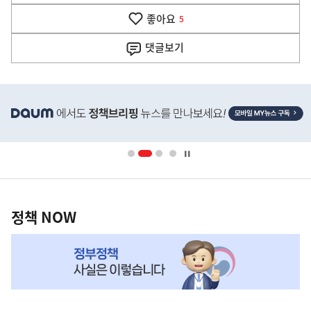
기
좋아요
기
5
사
댓글
보기
히
단
배
너
영
정
역
책
정책 NOW
NOW,
MY
맞
춤