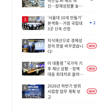
력산업 AI 제조 혁
위
신…잠재성장률 높인
동
다
일
'서울대 10개 만들기'
2
본격화…거점 국립대
단
3곳 신속 선정
계
하
락
지식재산으로 경제성
장의 판을 바꾸겠습니
NEW
다!
이 대통령 "국가적 기
후 재난 상황…정책
NEW
대응 최대치로 올려
야"
2026년 하반기 방위
사업청 업무 계획 보
NEW
고