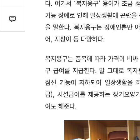
감
다. 여기서 ‘복지용구’ 용어가 조금
수
기능 장애로 인해 일상생활에 곤란을 
댓
을 말한다. 복지용구는 장애인뿐만 아
글
수
어, 지팡이 등 다양하다.
(클
릭
복지용구는 품목에 따라 가격이 비싸 
시
댓
구 급여를 지급한다. 말 그대로 복
글
심신 기능이 저하되어 일상생활을 하
로
이
급), 시설급여를 제공하는 장기요양
동)
여도 해준다.