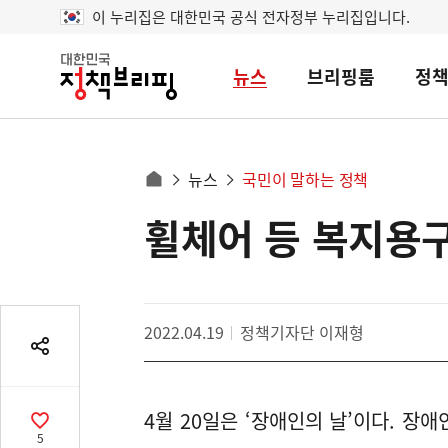
이 누리집은 대한민국 공식 전자정부 누리집입니다.
뉴스
브리핑룸
정
대
한
민
국
정
사
뉴스
국민이 말하는 정책
책
홈
브
이
으
휠체어 등 복지용
콘
리
트
로
핑
텐
이
츠
동
영
경
2022.04.19
정책기자단 이재형
역
로
공
유
열
4월 20일은 ‘장애인의 날’이다. 장
기
공
5