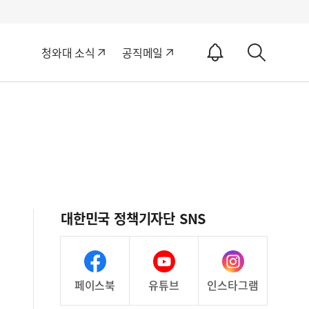
알
청와대 소식
공직메일
림
상
ON
세
검
색
대한민국 정책기자단 SNS
페이스북
유튜브
인스타그램