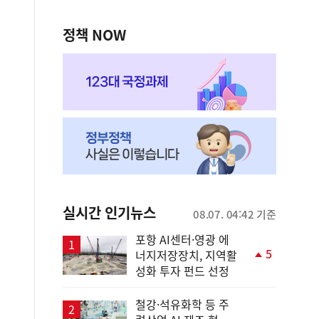
정책 NOW
실시간 인기뉴스
08.07. 04:42 기준
포항 AI센터·영광 에
5
너지저장장치, 지역활
단
성화 투자 펀드 선정
계
상
승
철강·석유화학 등 주
순