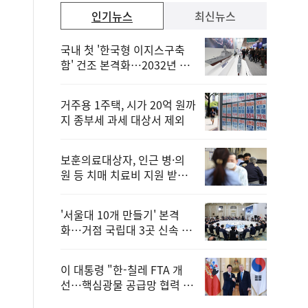
인기뉴스
최신뉴스
국내 첫 '한국형 이지스구축
함' 건조 본격화…2032년 해
군 인도
거주용 1주택, 시가 20억 원까
지 종부세 과세 대상서 제외
보훈의료대상자, 인근 병·의
원 등 치매 치료비 지원 받을
수 있어
'서울대 10개 만들기' 본격
화…거점 국립대 3곳 신속 선
정
이 대통령 "한-칠레 FTA 개
선…핵심광물 공급망 협력 더
욱 강화"