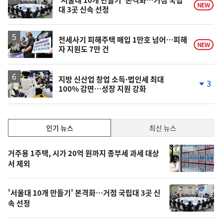
NEW
대 3곳 신속 선정
전세사기 피해주택 매입 1만호 넘어…피해
NEW
자 지원도 7만 건
지방 신산업 창업 소득·법인세 최대
3
100% 감면…성장 지원 강화
단
계
하
락
인
인기 뉴스
최신 뉴스
기,
인
기
최
거주용 1주택, 시가 20억 원까지 종부세 과세 대상
뉴
서 제외
신,
스
오
'서울대 10개 만들기' 본격화…거점 국립대 3곳 신
늘
속 선정
의