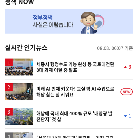
책
정책 NOW
NOW,
MY
맞
춤
뉴
실시간 인기뉴스
08.08. 06:07 기준
스
세종시 행정수도 기능 완성 등 국토대전환
3
8대 과제 이달 중 발표
단
계
상
승
미래 AI 인재 키운다! 교실 밖 AI 수업으로
NEW
해답 찾는 힘 키워요
해남에 국내 최대 400㎿ 규모 '태양광 발
1
전단지' 첫 삽
단
계
하
락
'서울대 10개 만들기' 본격화…거점 국립