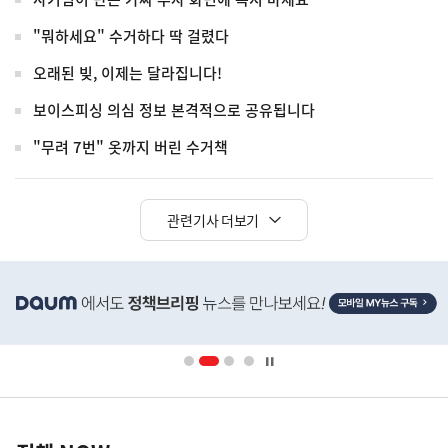
"뭐하세요" 수거하다 딱 걸렸다
오래된 빚, 이제는 달라집니다!
보이스피싱 의심 정보 본격적으로 공유됩니다
"무려 7번" 옷까지 버린 수거책
관련기사 더보기
히
단
배
너
영
정
역