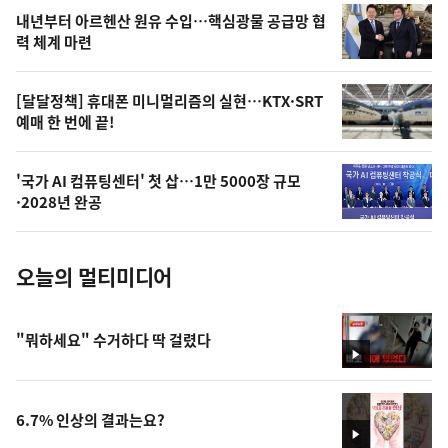
영
내년부터 아르헨산 원유 수입…핵심광물 공급망 협
상
력 체계 마련
,
오
[달달정책] 휴대폰 미니멀리즘의 실현…KTX·SRT
예매 한 번에 끝!
늘
의
'국가 AI 컴퓨팅센터' 첫 삽…1만 5000장 규모
사
·2028년 완공
진
오늘의 멀티미디어
"뭐하세요" 수거하다 딱 걸렸다
영
상
6.7% 인상의 결과는요?
영