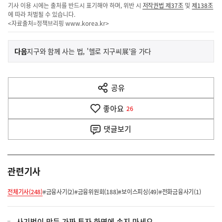
기사 이용 시에는 출처를 반드시 표기해야 하며, 위반 시
저작권법 제37조
및
제138조
에 따라 처벌될 수 있습니다.
<자료출처=정책브리핑
www.korea.kr
>
이
기
다음
지구와 함께 사는 법, '헬로 지구씨展'을 가다
사
전
다
공유
열
음
기
좋아요
기
26
사
댓글
보기
관련기사
전체기사(248)
#금융사기(2)
#금융위원회(188)
#보이스피싱(49)
#전화금융사기(1)
사기범이 만든 가짜 투자 화면에 속지 마세요