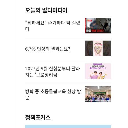
오늘의 멀티미디어
"뭐하세요" 수거하다 딱 걸렸
다
6.7% 인상의 결과는요?
2027년 9월 신청분부터 달라
지는 '근로장려금'
방학 중 초등돌봄교육 현장 방
문
정책포커스