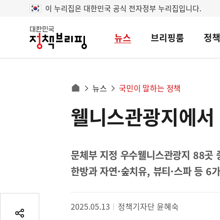
이 누리집은 대한민국 공식 전자정부 누리집입니다.
뉴스
브리핑룸
정
대
한
민
국
정
사
뉴스
국민이 말하는 정책
책
홈
브
이
으
웰니스관광지에서 
콘
리
트
로
핑
텐
이
츠
동
영
문체부 지정 우수웰니스관광지 88곳 
경
역
한방과 자연·숲치유, 뷰티·스파 등 6
로
2025.05.13
정책기자단 윤혜숙
공