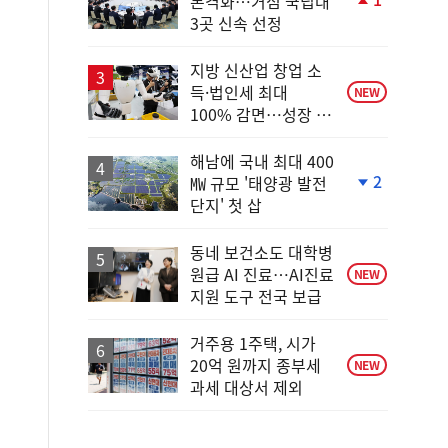
본격화…거점 국립대
단
3곳 신속 선정
계
상
승
지방 신산업 창업 소
득·법인세 최대
NEW
100% 감면…성장 지
원 강화
해남에 국내 최대 400
2
㎿ 규모 '태양광 발전
단
단지' 첫 삽
계
하
락
동네 보건소도 대학병
원급 AI 진료…AI진료
NEW
지원 도구 전국 보급
거주용 1주택, 시가
20억 원까지 종부세
NEW
과세 대상서 제외