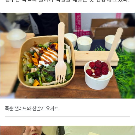
죽순 샐러드와 산딸기 요거트.