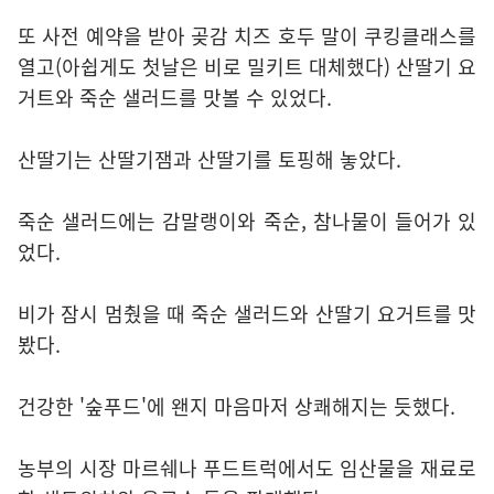
또 사전 예약을 받아 곶감 치즈 호두 말이 쿠킹클래스를
열고(아쉽게도 첫날은 비로 밀키트 대체했다) 산딸기 요
거트와 죽순 샐러드를 맛볼 수 있었다.
산딸기는 산딸기잼과 산딸기를 토핑해 놓았다.
죽순 샐러드에는 감말랭이와 죽순, 참나물이 들어가 있
었다.
비가 잠시 멈췄을 때 죽순 샐러드와 산딸기 요거트를 맛
봤다.
건강한 '숲푸드'에 왠지 마음마저 상쾌해지는 듯했다.
농부의 시장 마르쉐나 푸드트럭에서도 임산물을 재료로