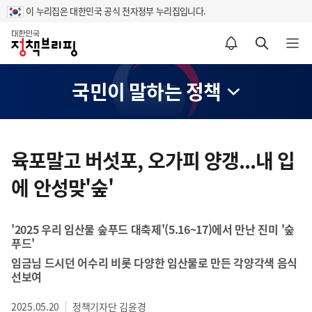
이 누리집은 대한민국 공식 전자정부 누리집입니다.
홈
알림설정 바로가기
검색 바로가기
메뉴 열기
국민이 말하는 정책
콘
텐
육포말고 버섯포, 오가피 양갱...내 입
츠
에 안성맞'숲'
영
역
'2025 우리 임산물 숲푸드 대축제'(5.16~17)에서 만난 진미 '숲
푸드'
임금님 드시던 어수리 비롯 다양한 임산물로 만든 각양각색 음식
선보여
2025.05.20
정책기자단 김윤경