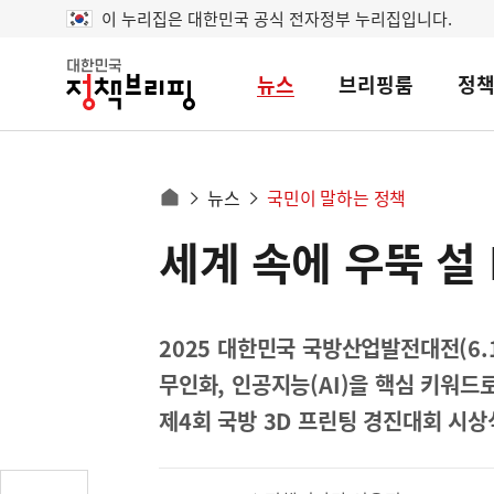
이 누리집은 대한민국 공식 전자정부 누리집입니다.
뉴스
브리핑룸
정
대
한
민
국
정
사
뉴스
국민이 말하는 정책
책
홈
브
이
으
세계 속에 우뚝 설
콘
리
트
로
핑
텐
이
츠
동
영
2025 대한민국 국방산업발전대전(6.
경
역
무인화, 인공지능(AI)을 핵심 키워드로
로
제4회 국방 3D 프린팅 경진대회 시상