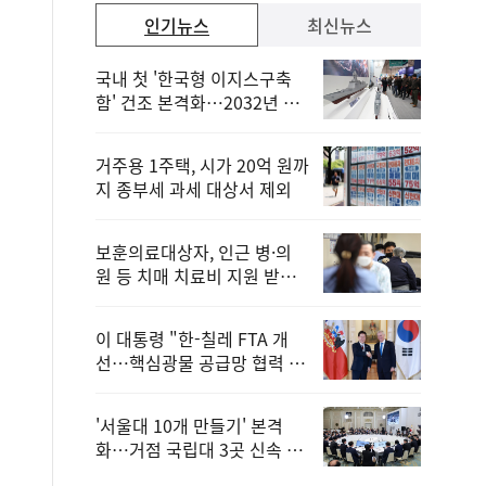
인기뉴스
최신뉴스
국내 첫 '한국형 이지스구축
함' 건조 본격화…2032년 해
군 인도
거주용 1주택, 시가 20억 원까
지 종부세 과세 대상서 제외
보훈의료대상자, 인근 병·의
원 등 치매 치료비 지원 받을
수 있어
이 대통령 "한-칠레 FTA 개
선…핵심광물 공급망 협력 더
욱 강화"
'서울대 10개 만들기' 본격
화…거점 국립대 3곳 신속 선
정