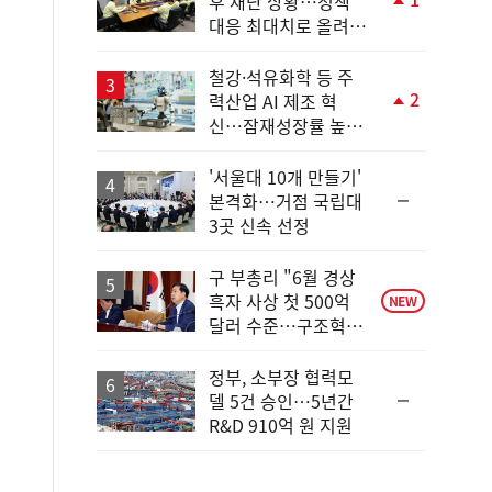
후 재난 상황…정책
단
대응 최대치로 올려
계
야"
상
승
철강·석유화학 등 주
2
력산업 AI 제조 혁
단
신…잠재성장률 높인
계
다
상
승
'서울대 10개 만들기'
순
본격화…거점 국립대
위
3곳 신속 선정
동
일
구 부총리 "6월 경상
흑자 사상 첫 500억
NEW
달러 수준…구조혁신
총력"
정부, 소부장 협력모
순
델 5건 승인…5년간
위
R&D 910억 원 지원
동
일