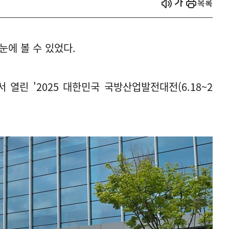
시작
열기
목록
눈에 볼 수 있었다.
 열린 '2025 대한민국 국방산업발전대전(6.18~2