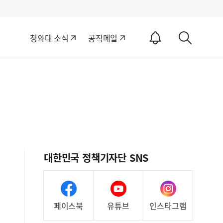
알
청와대 소식
공직메일
림
상
ON
세
검
색
대한민국 정책기자단 SNS
페이스북
유튜브
인스타그램