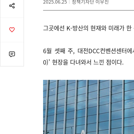
2025.06.25
정책기자단 이우진
공
유
열
그곳에선 K-방산의 현재와 미래가 한 
기
공
감
수
6월 셋째 주, 대전DCC컨벤션센터에서
댓
0)' 현장을 다녀와서 느낀 점이다.
글
수
(클
릭
시
댓
글
로
이
동)