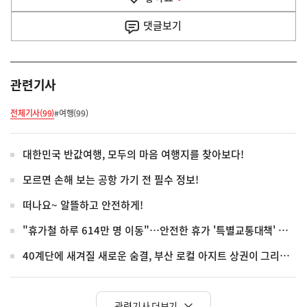
기
사
댓글
보기
관련기사
전체기사(99)
#여행(99)
대한민국 반값여행, 모두의 마음 여행지를 찾아보다!
모르면 손해 보는 공항 가기 전 필수 정보!
떠나요~ 알뜰하고 안전하게!
"휴가철 하루 614만 명 이동"…안전한 휴가 '특별교통대책' 가동
40계단에 새겨질 새로운 숨결, 부산 로컬 아지트 상권이 그리는 미래
관련기사 더보기