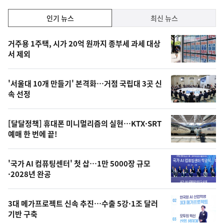
인
인기 뉴스
최신 뉴스
기,
인
기
최
거주용 1주택, 시가 20억 원까지 종부세 과세 대상
뉴
서 제외
신,
스
오
'서울대 10개 만들기' 본격화…거점 국립대 3곳 신
늘
속 선정
의
영
[달달정책] 휴대폰 미니멀리즘의 실현…KTX·SRT
상
예매 한 번에 끝!
,
오
'국가 AI 컴퓨팅센터' 첫 삽…1만 5000장 규모
·2028년 완공
늘
의
3대 메가프로젝트 신속 추진…수출 5강·1조 달러
사
기반 구축