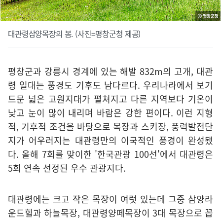
대관령삼양목장의 봄. (사진=평창군청 제공)
평창군과 강릉시 경계에 있는 해발 832m의 고개, 대관
령 일대는 풍경도 기후도 남다르다. 우리나라에서 보기
드문 넓은 고원지대가 펼쳐지고 다른 지역보다 기온이
낮고 눈이 많이 내리며 바람은 강한 편이다. 이런 지형
적, 기후적 조건을 바탕으로 목장과 스키장, 풍력발전단
지가 어우러지는 대관령만의 이국적인 풍경이 완성됐
다. 올해 7회를 맞이한 '한국관광 100선'에서 대관령은
5회 연속 선정된 우수 관광지다.
대관령에는 크고 작은 목장이 여럿 있는데 그중 삼양라
운드힐과 하늘목장, 대관령양떼목장이 3대 목장으로 꼽