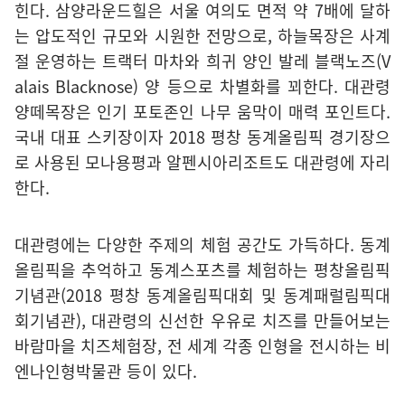
힌다. 삼양라운드힐은 서울 여의도 면적 약 7배에 달하
는 압도적인 규모와 시원한 전망으로, 하늘목장은 사계
절 운영하는 트랙터 마차와 희귀 양인 발레 블랙노즈(V
alais Blacknose) 양 등으로 차별화를 꾀한다. 대관령
양떼목장은 인기 포토존인 나무 움막이 매력 포인트다.
국내 대표 스키장이자 2018 평창 동계올림픽 경기장으
로 사용된 모나용평과 알펜시아리조트도 대관령에 자리
한다.
대관령에는 다양한 주제의 체험 공간도 가득하다. 동계
올림픽을 추억하고 동계스포츠를 체험하는 평창올림픽
기념관(2018 평창 동계올림픽대회 및 동계패럴림픽대
회기념관), 대관령의 신선한 우유로 치즈를 만들어보는
바람마을 치즈체험장, 전 세계 각종 인형을 전시하는 비
엔나인형박물관 등이 있다.