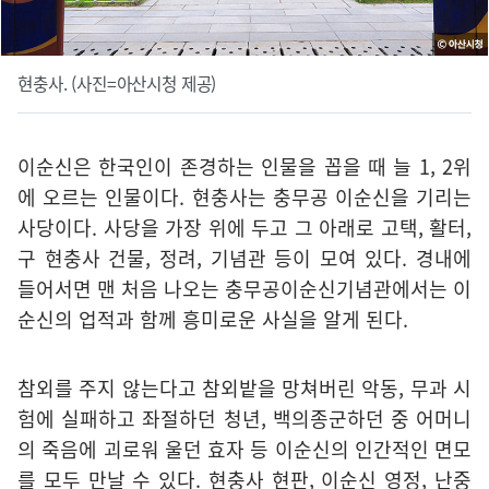
현충사. (사진=아산시청 제공)
이순신은 한국인이 존경하는 인물을 꼽을 때 늘 1, 2위
에 오르는 인물이다. 현충사는 충무공 이순신을 기리는
사당이다. 사당을 가장 위에 두고 그 아래로 고택, 활터,
구 현충사 건물, 정려, 기념관 등이 모여 있다. 경내에
들어서면 맨 처음 나오는 충무공이순신기념관에서는 이
순신의 업적과 함께 흥미로운 사실을 알게 된다.
참외를 주지 않는다고 참외밭을 망쳐버린 악동, 무과 시
험에 실패하고 좌절하던 청년, 백의종군하던 중 어머니
의 죽음에 괴로워 울던 효자 등 이순신의 인간적인 면모
를 모두 만날 수 있다. 현충사 현판, 이순신 영정, 난중