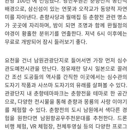
관광 100선'에 선정됐다. 광한루원은 춘향전의 공간적
배경으로, 삼신섬이 있는 연못과 오작교가 동양적 자연
미를 자아낸다. 춘향사당과 월매집 등 춘향전 관련 명소
가 곳곳에 자리하며, 밤이 되면 조명과 함께 완월정의
야경이 황홀한 분위기를 연출한다. 저녁 6시 이후에는
무료로 개방되어 잠시 들러보기 좋다.
요천을 건너 남원관광단지로 들어서면 가장 먼저 심수
관도예전시관을 만난다. 정유재란 당시 일본으로 끌려
간 조선 도공들의 역사를 간직한 이곳에서는 심수관의
도자기 작품과 사쓰마 도자기의 유래를 살펴볼 수 있다.
관광단지 내 춘향테마파크는 춘향전을 테마로 한 공간
으로, 다양한 전시물을 통해 춘향과 몽룡의 사랑 이야기
를 체험할 수 있다. 춘향전의 도시 남원에서 색다른 경
험을 원한다면 남원항공우주천문대를 추천한다. 드론
비행 체험, VR 체험장, 천체투영실 등의 다양한 프로그