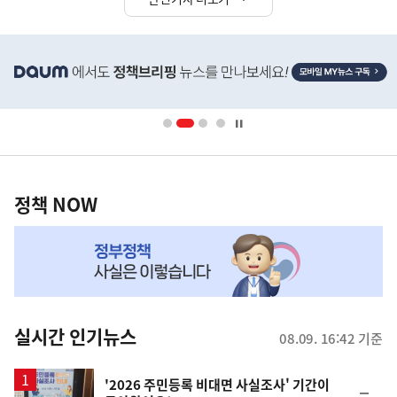
히
단
배
너
영
정
역
책
정책 NOW
NOW,
MY
맞
춤
뉴
실시간 인기뉴스
08.09. 16:42 기준
스
'2026 주민등록 비대면 사실조사' 기간이
순