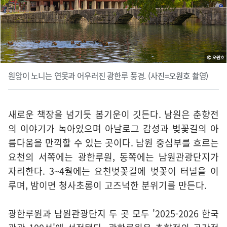
원앙이 노니는 연못과 어우러진 광한루 풍경. (사진=오원호 촬영)
새로운 책장을 넘기듯 봄기운이 깃든다. 남원은 춘향전
의 이야기가 녹아있으며 아날로그 감성과 벚꽃길의 아
름다움을 만끽할 수 있는 곳이다. 남원 중심부를 흐르는
요천의 서쪽에는 광한루원, 동쪽에는 남원관광단지가
자리한다. 3~4월에는 요천벚꽃길에 벚꽃이 터널을 이
루며, 밤이면 청사초롱이 고즈넉한 분위기를 만든다.
광한루원과 남원관광단지 두 곳 모두 '2025-2026 한국