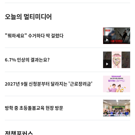
진
오늘의 멀티미디어
"뭐하세요" 수거하다 딱 걸렸다
영
상
6.7% 인상의 결과는요?
영
상
2027년 9월 신청분부터 달라지는 '근로장려금'
방학 중 초등돌봄교육 현장 방문
정책포커스