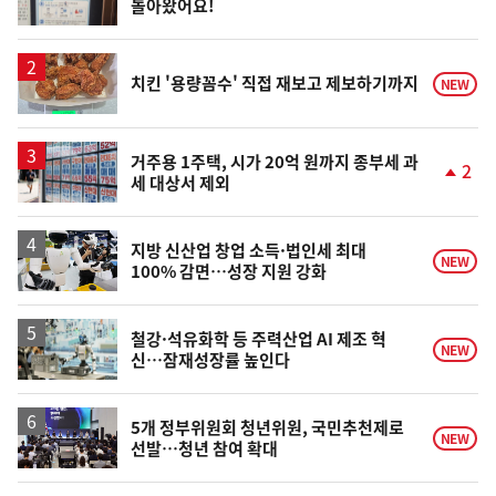
돌아왔어요!
위
동
일
치킨 '용량꼼수' 직접 재보고 제보하기까지
NEW
거주용 1주택, 시가 20억 원까지 종부세 과
2
세 대상서 제외
단
계
상
승
지방 신산업 창업 소득·법인세 최대
NEW
100% 감면…성장 지원 강화
철강·석유화학 등 주력산업 AI 제조 혁
NEW
신…잠재성장률 높인다
5개 정부위원회 청년위원, 국민추천제로
NEW
선발…청년 참여 확대