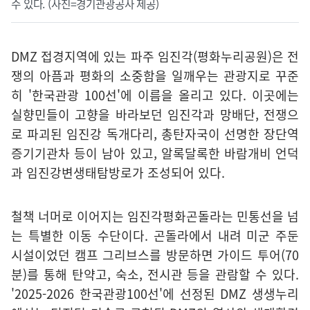
수 있다. (사진=경기관광공사 제공)
DMZ 접경지역에 있는 파주 임진각(평화누리공원)은 전
쟁의 아픔과 평화의 소중함을 일깨우는 관광지로 꾸준
히 '한국관광 100선'에 이름을 올리고 있다. 이곳에는
실향민들이 고향을 바라보던 임진각과 망배단, 전쟁으
로 파괴된 임진강 독개다리, 총탄자국이 선명한 장단역
증기기관차 등이 남아 있고, 알록달록한 바람개비 언덕
과 임진강변생태탐방로가 조성되어 있다.
철책 너머로 이어지는 임진각평화곤돌라는 민통선을 넘
는 특별한 이동 수단이다. 곤돌라에서 내려 미군 주둔
시설이었던 캠프 그리브스를 방문하면 가이드 투어(70
분)를 통해 탄약고, 숙소, 전시관 등을 관람할 수 있다.
'2025-2026 한국관광100선'에 선정된 DMZ 생생누리