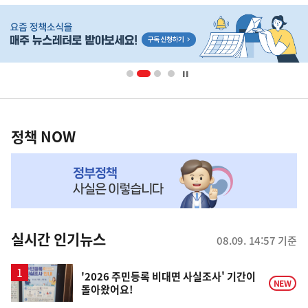
히
단
배
너
영
정
역
책
정책 NOW
NOW,
MY
맞
춤
뉴
실시간 인기뉴스
08.09. 14:57 기준
스
'2026 주민등록 비대면 사실조사' 기간이
NEW
돌아왔어요!