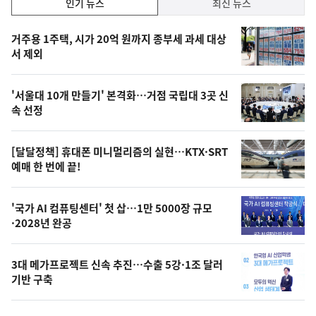
인
인기 뉴스
최신 뉴스
기,
인
기
최
거주용 1주택, 시가 20억 원까지 종부세 과세 대상
뉴
서 제외
신,
스
오
'서울대 10개 만들기' 본격화…거점 국립대 3곳 신
늘
속 선정
의
영
[달달정책] 휴대폰 미니멀리즘의 실현…KTX·SRT
상
예매 한 번에 끝!
,
오
'국가 AI 컴퓨팅센터' 첫 삽…1만 5000장 규모
·2028년 완공
늘
의
3대 메가프로젝트 신속 추진…수출 5강·1조 달러
사
기반 구축
진