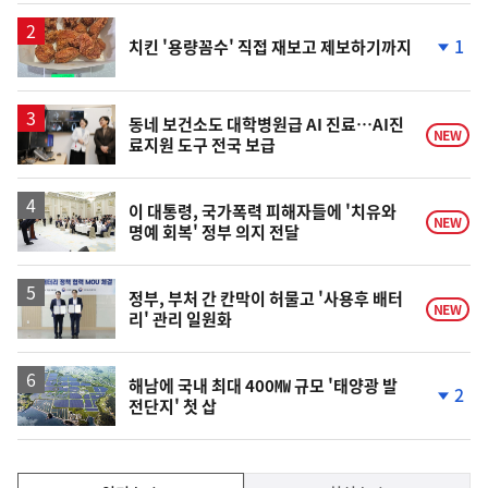
1
치킨 '용량꼼수' 직접 재보고 제보하기까지
단
계
하
락
동네 보건소도 대학병원급 AI 진료…AI진
NEW
료지원 도구 전국 보급
이 대통령, 국가폭력 피해자들에 '치유와
NEW
명예 회복' 정부 의지 전달
정부, 부처 간 칸막이 허물고 '사용후 배터
NEW
리' 관리 일원화
해남에 국내 최대 400㎿ 규모 '태양광 발
2
전단지' 첫 삽
단
계
하
락