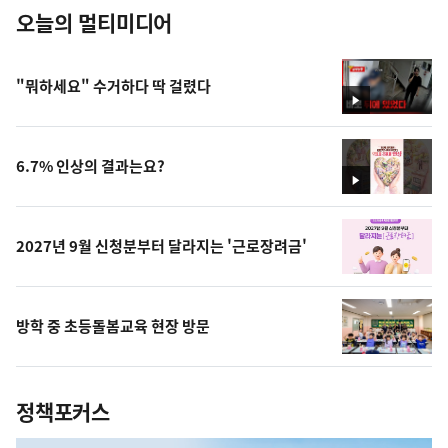
오늘의 멀티미디어
"뭐하세요" 수거하다 딱 걸렸다
영
상
6.7% 인상의 결과는요?
영
상
2027년 9월 신청분부터 달라지는 '근로장려금'
방학 중 초등돌봄교육 현장 방문
정책포커스