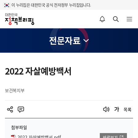
이 누리집은 대한민국 공식 전자정부 누리집입니다.
홈
알림설정 바로가기
검색 바로가기
메뉴 열기
전문자료
콘
텐
2022 자살예방백서
츠
영
보건복지부
역
목록
첨부파일
2022 자살예방백서.pdf
바로보기