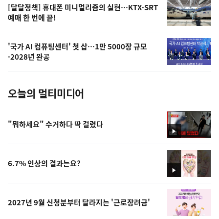
오
[달달정책] 휴대폰 미니멀리즘의 실현…KTX·SRT
예매 한 번에 끝!
늘
의
'국가 AI 컴퓨팅센터' 첫 삽…1만 5000장 규모
사
·2028년 완공
진
오늘의 멀티미디어
"뭐하세요" 수거하다 딱 걸렸다
영
상
6.7% 인상의 결과는요?
영
상
2027년 9월 신청분부터 달라지는 '근로장려금'