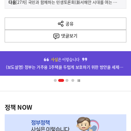
기
다음
[27차] 국민과 함께하는 민생토론회(新서해안 시대를 여는 경제 전진기지, 전북)
사
전
다
공유
열
음
기
댓글
보기
기
사
히
단
(보도설명) 정부는 거주용 1주택을 두텁게 보호하기 위한 방안을 세제개편안에 담았습니다.
배
너
영
정
역
책
정책 NOW
NOW,
MY