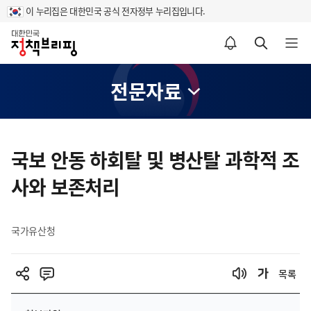
이 누리집은 대한민국 공식 전자정부 누리집입니다.
홈
알림설정 바로가기
검색 바로가기
메뉴 열기
전문자료
콘
텐
국보 안동 하회탈 및 병산탈 과학적 조
츠
사와 보존처리
영
역
국가유산청
목록