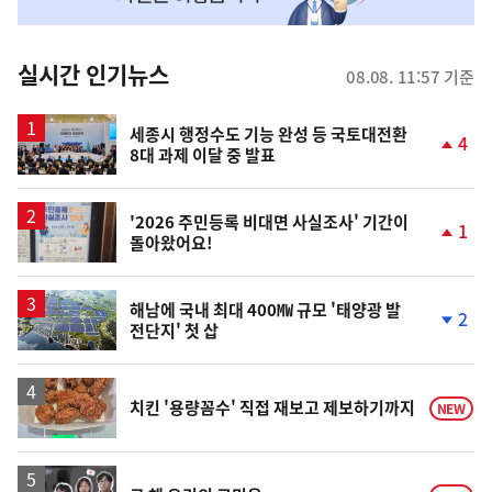
맞
춤
뉴
실시간 인기뉴스
08.08. 11:57 기준
스
세종시 행정수도 기능 완성 등 국토대전환
4
8대 과제 이달 중 발표
단
계
상
승
'2026 주민등록 비대면 사실조사' 기간이
1
돌아왔어요!
단
계
상
승
해남에 국내 최대 400㎿ 규모 '태양광 발
2
전단지' 첫 삽
단
계
하
락
치킨 '용량꼼수' 직접 재보고 제보하기까지
NEW
영