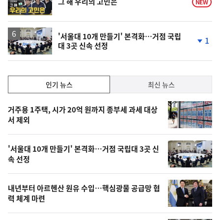
그 해 우리의 고민은
NEW
상
'서울대 10개 만들기' 본격화…거점 국립
1
대 3곳 신속 선정
단
계
하
락
인
인기 뉴스
최신 뉴스
기,
인
기
최
거주용 1주택, 시가 20억 원까지 종부세 과세 대상
뉴
서 제외
신,
스
오
'서울대 10개 만들기' 본격화…거점 국립대 3곳 신
늘
속 선정
의
영
내년부터 아르헨산 원유 수입…핵심광물 공급망 협
상
력 체계 마련
,