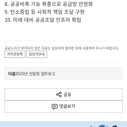
8. 공공비축 기능 확충으로 공급망 안정화
9. 탄소중립 등 사회적 책임 조달 구현
10. 미래 대비 공공조달 인프라 확립
공공누리가 부착되지 않은 자료는 담당자와 협의한 후에 사용하여 주시기 바랍니다.
저작권정책
담당자안내
이
기
다음
2025년 산림청 업무보고
사
전
다
공유
열
음
기
댓글
보기
기
사
히