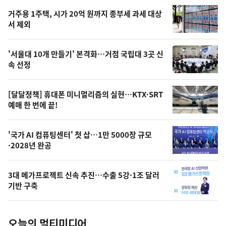
기,
인
기
최
거주용 1주택, 시가 20억 원까지 종부세 과세 대상
뉴
서 제외
신,
스
오
'서울대 10개 만들기' 본격화…거점 국립대 3곳 신
늘
속 선정
의
영
[달달정책] 휴대폰 미니멀리즘의 실현…KTX·SRT
상
예매 한 번에 끝!
,
오
'국가 AI 컴퓨팅센터' 첫 삽…1만 5000장 규모
·2028년 완공
늘
의
3대 메가프로젝트 신속 추진…수출 5강·1조 달러
사
기반 구축
진
오늘의 멀티미디어