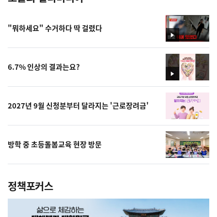
"뭐하세요" 수거하다 딱 걸렸다
영
상
6.7% 인상의 결과는요?
영
상
2027년 9월 신청분부터 달라지는 '근로장려금'
방학 중 초등돌봄교육 현장 방문
정책포커스