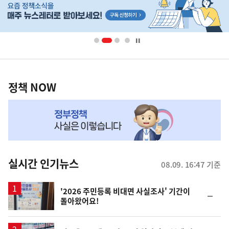
단
배
너
영
정
역
책
정책 NOW
NOW,
MY
맞
춤
뉴
실시간 인기뉴스
08.09. 16:47 기준
스
'2026 주민등록 비대면 사실조사' 기간이
순
돌아왔어요!
위
동
일