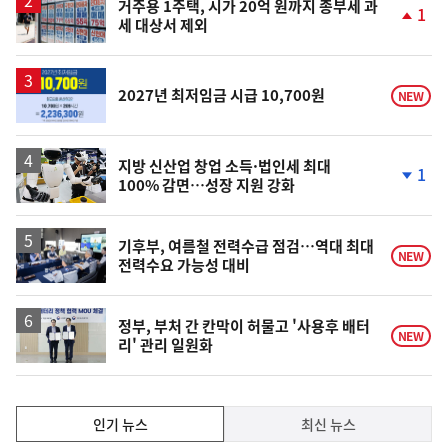
거주용 1주택, 시가 20억 원까지 종부세 과
1
세 대상서 제외
단
계
상
승
2027년 최저임금 시급 10,700원
NEW
지방 신산업 창업 소득·법인세 최대
1
100% 감면…성장 지원 강화
단
계
하
락
기후부, 여름철 전력수급 점검…역대 최대
NEW
전력수요 가능성 대비
정부, 부처 간 칸막이 허물고 '사용후 배터
NEW
리' 관리 일원화
인
인기 뉴스
최신 뉴스