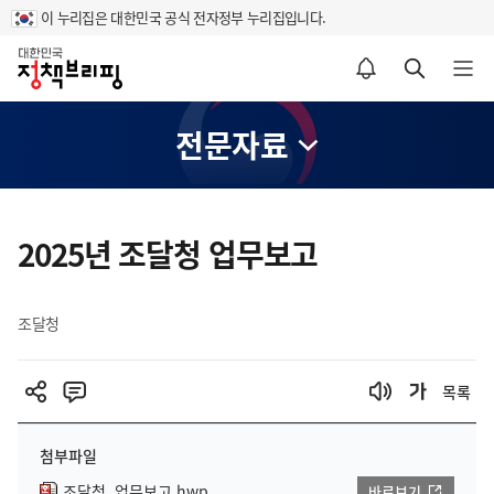
이 누리집은 대한민국 공식 전자정부 누리집입니다.
홈
알림설정 바로가기
검색 바로가기
메뉴 열기
전문자료
콘
텐
2025년 조달청 업무보고
츠
영
조달청
역
목록
첨부파일
조달청_업무보고.hwp
바로보기