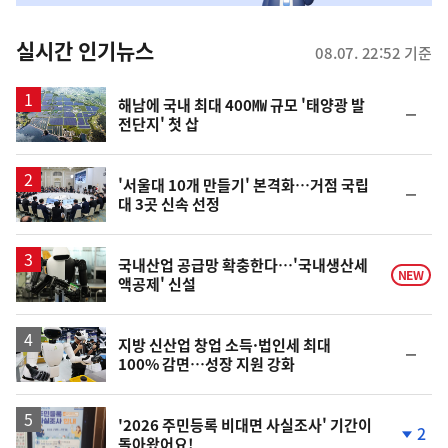
춤
뉴
실시간 인기뉴스
08.07. 22:52 기준
스
해남에 국내 최대 400㎿ 규모 '태양광 발
순
전단지' 첫 삽
위
동
일
'서울대 10개 만들기' 본격화…거점 국립
순
대 3곳 신속 선정
위
동
일
국내산업 공급망 확충한다…'국내생산세
NEW
액공제' 신설
지방 신산업 창업 소득·법인세 최대
순
100% 감면…성장 지원 강화
위
동
일
'2026 주민등록 비대면 사실조사' 기간이
2
돌아왔어요!