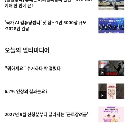
오
예매 한 번에 끝!
늘
의
'국가 AI 컴퓨팅센터' 첫 삽…1만 5000장 규모
사
·2028년 완공
진
오늘의 멀티미디어
"뭐하세요" 수거하다 딱 걸렸다
영
상
6.7% 인상의 결과는요?
영
상
2027년 9월 신청분부터 달라지는 '근로장려금'