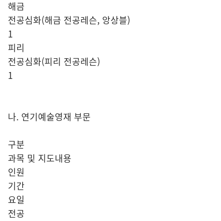
해금
전공심화(해금 전공레슨, 앙상블)
1
피리
전공심화(피리 전공레슨)
1
나. 연기예술영재 부문
구분
과목 및 지도내용
인원
기간
요일
전공