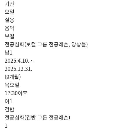
기간
요일
실용
음악
보컬
전공심화(보컬 그룹 전공레슨, 앙상블)
남1
2025.4.10. ~
2025.12.31.
(9개월)
목요일
17:30이후
여1
건반
전공심화(건반 그룹 전공레슨)
1