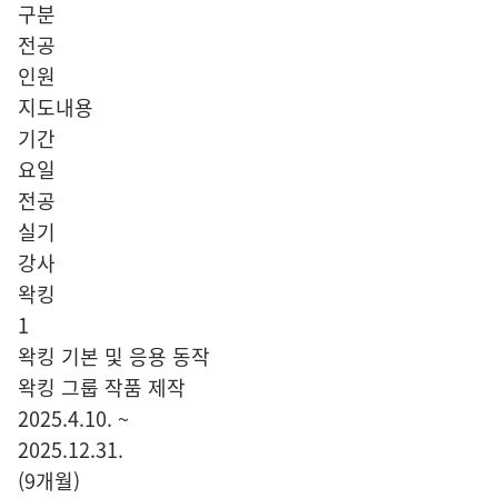
구분
전공
인원
지도내용
기간
요일
전공
실기
강사
왁킹
1
왁킹 기본 및 응용 동작
왁킹 그룹 작품 제작
2025.4.10. ~
2025.12.31.
(9개월)