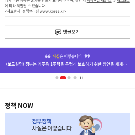
기사 이용 시에는 출처를 반드시 표기해야 하며, 위반 시
저작권법 제37조
및
제138조
에 따라 처벌될 수 있습니다.
<자료출처=정책브리핑
www.korea.kr
>
이
전
댓글
보기
다
음
히
기
단
(보도설명) 정부는 거주용 1주택을 두텁게 보호하기 위한 방안을 세제개편안에 담았습니다.
배
사
너
영
정
역
책
정책 NOW
NOW,
MY
맞