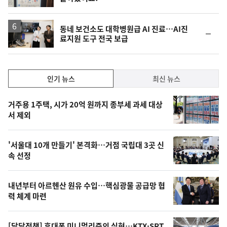
단
계
하
락
동네 보건소도 대학병원급 AI 진료…AI진
순
료지원 도구 전국 보급
위
동
일
인
인기 뉴스
최신 뉴스
기,
인
기
최
거주용 1주택, 시가 20억 원까지 종부세 과세 대상
뉴
서 제외
신,
스
오
'서울대 10개 만들기' 본격화…거점 국립대 3곳 신
늘
속 선정
의
영
내년부터 아르헨산 원유 수입…핵심광물 공급망 협
상
력 체계 마련
,
[달달정책] 휴대폰 미니멀리즘의 실현…KTX·SRT