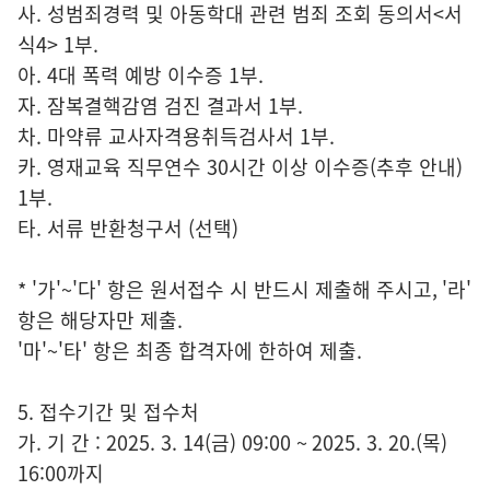
사. 성범죄경력 및 아동학대 관련 범죄 조회 동의서<서
식4> 1부.
아. 4대 폭력 예방 이수증 1부.
자. 잠복결핵감염 검진 결과서 1부.
차. 마약류 교사자격용취득검사서 1부.
카. 영재교육 직무연수 30시간 이상 이수증(추후 안내)
1부.
타. 서류 반환청구서 (선택)
* '가'~'다' 항은 원서접수 시 반드시 제출해 주시고, '라'
항은 해당자만 제출.
'마'~'타' 항은 최종 합격자에 한하여 제출.
5. 접수기간 및 접수처
가. 기 간 : 2025. 3. 14(금) 09:00 ~ 2025. 3. 20.(목)
16:00까지