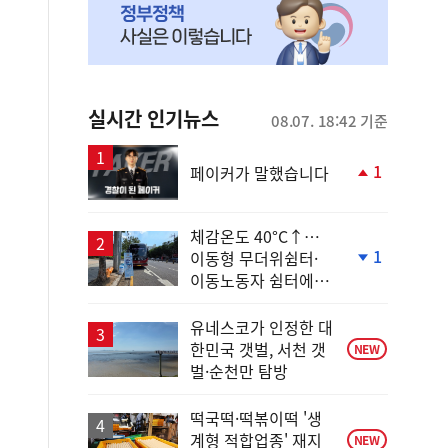
실시간 인기뉴스
08.07. 18:42 기준
1
페이커가 말했습니다
단
계
상
체감온도 40°C↑…
승
1
이동형 무더위쉼터·
단
이동노동자 쉼터에서
계
안전한 휴식
하
락
유네스코가 인정한 대
한민국 갯벌, 서천 갯
NEW
벌·순천만 탐방
떡국떡·떡볶이떡 '생
계형 적합업종' 재지
NEW