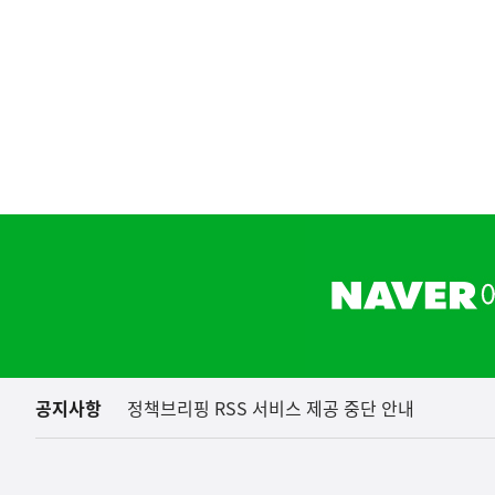
하
단
배
너
영
역
공지사항
정책브리핑 RSS 서비스 제공 중단 안내
(보도설명) 정부는
재정경제부