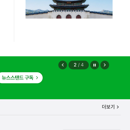
정지
이
다
2
/
4
전
음
보
보
기
기
공지사항
더보기
편안에 담았습니다.
2026.08.07