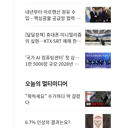
정
내년부터 아르헨산 원유 수
입…핵심광물 공급망 협력 체
계 마련
[달달정책] 휴대폰 미니멀리즘
의 실현…KTX·SRT 예매 한
번에 끝!
'국가 AI 컴퓨팅센터' 첫 삽…
1만 5000장 규모·2028년 완
공
오늘의 멀티미디어
"뭐하세요" 수거하다 딱 걸렸
다
6.7% 인상의 결과는요?