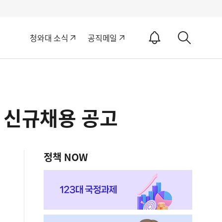
알
청와대 소식
공직메일
림
상
ON
세
검
색
 신규채용 공고
정책 NOW