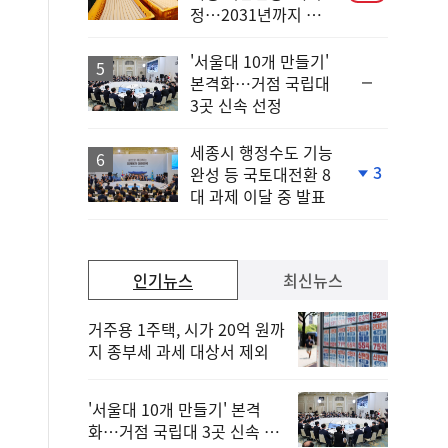
정…2031년까지 보
호
'서울대 10개 만들기'
순
본격화…거점 국립대
위
3곳 신속 선정
동
일
세종시 행정수도 기능
3
완성 등 국토대전환 8
단
대 과제 이달 중 발표
계
하
락
인기뉴스
최신뉴스
거주용 1주택, 시가 20억 원까
지 종부세 과세 대상서 제외
'서울대 10개 만들기' 본격
화…거점 국립대 3곳 신속 선