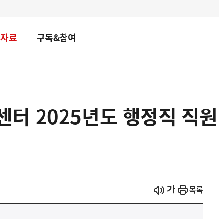
책자료
구독&참여
터 2025년도 행정직 직원
시작
열기
목록