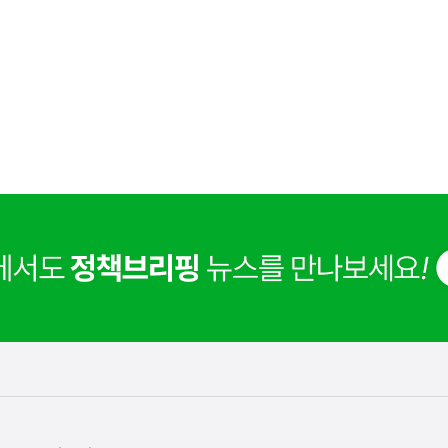
사
 거주용 1주택을 두텁게 보호하기 위한 방안을 세제개
실