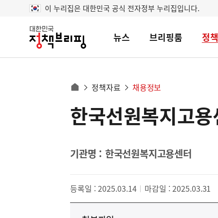
이 누리집은 대한민국 공식 전자정부 누리집입니다.
뉴스
브리핑룸
정
대
한
민
국
정
사
정책자료
채용정보
책
홈
브
이
으
한국선원복지고용센
콘
리
트
로
핑
텐
이
츠
동
영
기관명 : 한국선원복지고용센터
경
역
로
등록일 : 2025.03.14
마감일 : 2025.03.31