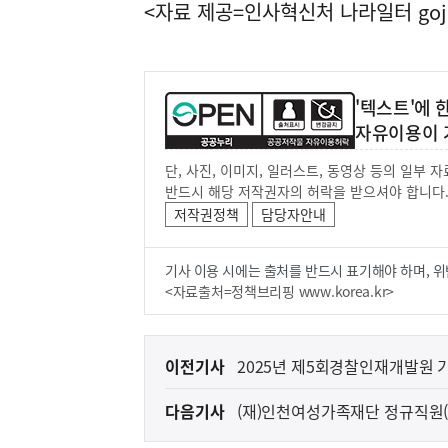
<자료 제공=
인사혁신처 나라일터
goj
'텍스트'에
자유이용이 
단, 사진, 이미지, 일러스트, 동영상 등의 일부
반드시 해당 저작권자의 허락을 받으셔야 합니다
저작권정책
담당자안내
기사 이용 시에는 출처를 반드시 표기해야 하며, 위
<자료출처=정책브리핑 www.korea.kr>
이
이전기사
2025년 제5회경찰인재개발원 
전
용 공고
다음기사
(재)인천여성가족재단 정규직원(
다
음