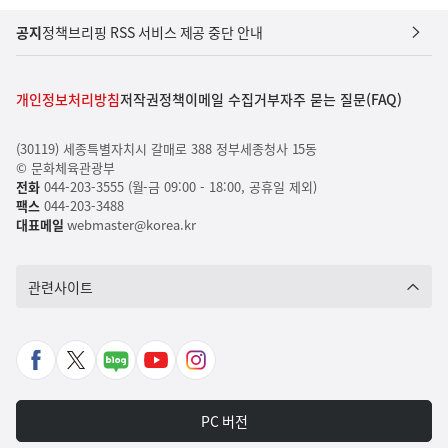
공지
정책브리핑 RSS 서비스 제공 중단 안내
개인정보처리방침
저작권정책
이메일 수집거부
자주 묻는 질문(FAQ)
(30119) 세종특별자치시 갈매로 388 정부세종청사 15동
© 문화체육관광부
전화
044-203-3555 (월-금 09:00 - 18:00, 공휴일 제외)
팩스
044-203-3488
대표메일
webmaster@korea.kr
관련사이트
페
X
네
유
인
이
바
이
튜
스
스
로
버
브
타
PC 버전
북
가
포
바
그