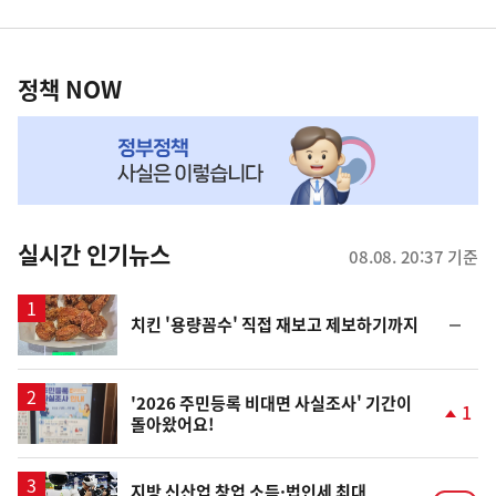
영
정
역
책
정책 NOW
NOW,
MY
맞
춤
뉴
실시간 인기뉴스
08.08. 20:37 기준
스
순
치킨 '용량꼼수' 직접 재보고 제보하기까지
위
동
일
'2026 주민등록 비대면 사실조사' 기간이
1
돌아왔어요!
단
계
상
승
지방 신산업 창업 소득·법인세 최대