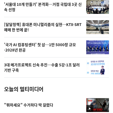
오
'서울대 10개 만들기' 본격화…거점 국립대 3곳 신
늘
속 선정
의
영
[달달정책] 휴대폰 미니멀리즘의 실현…KTX·SRT
상
예매 한 번에 끝!
,
오
'국가 AI 컴퓨팅센터' 첫 삽…1만 5000장 규모
·2028년 완공
늘
의
3대 메가프로젝트 신속 추진…수출 5강·1조 달러
사
기반 구축
진
오늘의 멀티미디어
"뭐하세요" 수거하다 딱 걸렸다
영