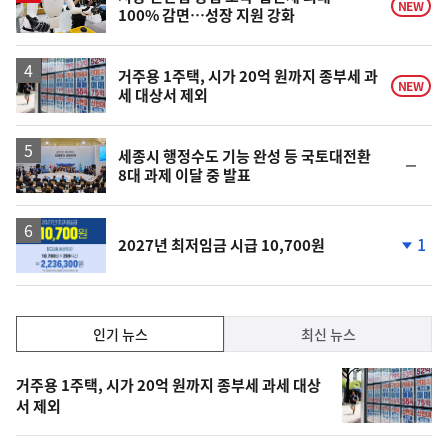
NEW
100% 감면…성장 지원 강화
거주용 1주택, 시가 20억 원까지 종부세 과
NEW
세 대상서 제외
세종시 행정수도 기능 완성 등 국토대전환
순
8대 과제 이달 중 발표
위
동
일
1
2027년 최저임금 시급 10,700원
단
계
하
락
인
인기 뉴스
최신 뉴스
기,
인
기
최
거주용 1주택, 시가 20억 원까지 종부세 과세 대상
뉴
서 제외
신,
스