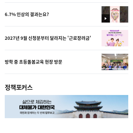
상
6.7% 인상의 결과는요?
영
상
2027년 9월 신청분부터 달라지는 '근로장려금'
방학 중 초등돌봄교육 현장 방문
정책포커스