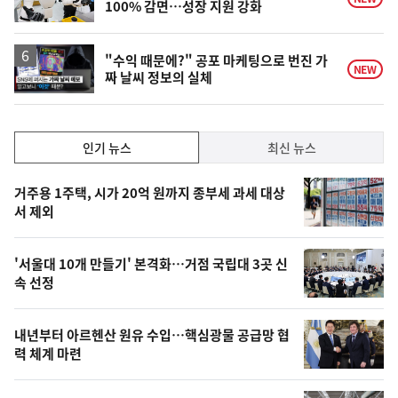
100% 감면…성장 지원 강화
영
"수익 때문에?" 공포 마케팅으로 번진 가
NEW
짜 날씨 정보의 실체
상
인
인기 뉴스
최신 뉴스
기,
인
기
최
거주용 1주택, 시가 20억 원까지 종부세 과세 대상
뉴
서 제외
신,
스
오
'서울대 10개 만들기' 본격화…거점 국립대 3곳 신
늘
속 선정
의
영
내년부터 아르헨산 원유 수입…핵심광물 공급망 협
상
력 체계 마련
,