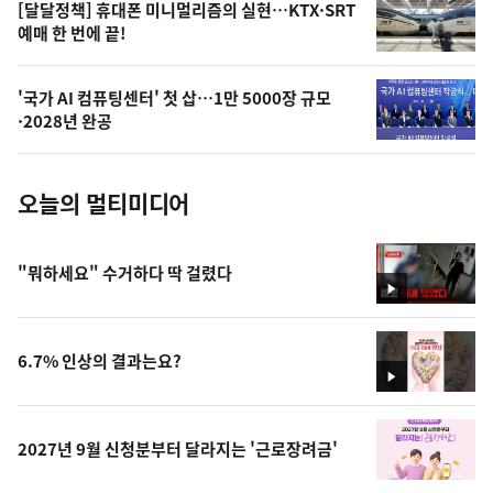
오
[달달정책] 휴대폰 미니멀리즘의 실현…KTX·SRT
예매 한 번에 끝!
늘
의
'국가 AI 컴퓨팅센터' 첫 삽…1만 5000장 규모
사
·2028년 완공
진
오늘의 멀티미디어
"뭐하세요" 수거하다 딱 걸렸다
영
상
6.7% 인상의 결과는요?
영
상
2027년 9월 신청분부터 달라지는 '근로장려금'