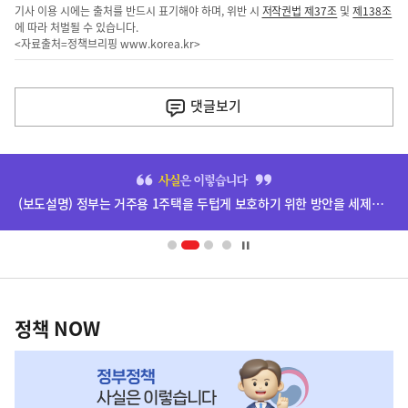
기사 이용 시에는 출처를 반드시 표기해야 하며, 위반 시
저작권법 제37조
및
제138조
에 따라 처벌될 수 있습니다.
<자료출처=정책브리핑
www.korea.kr
>
이
전
댓글
보기
다
음
히
기
단
(보도설명) 정부는 거주용 1주택을 두텁게 보호하기 위한 방안을 세제개편안에 담았습니다.
배
사
너
영
정
역
책
정책 NOW
NOW,
MY