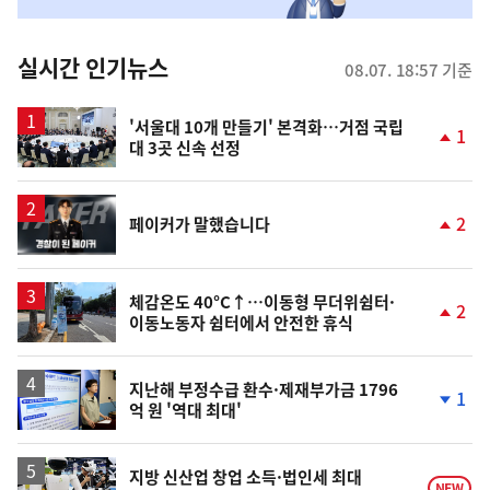
맞
춤
뉴
실시간 인기뉴스
08.07. 18:57 기준
스
'서울대 10개 만들기' 본격화…거점 국립
1
대 3곳 신속 선정
단
계
상
승
영
2
페이커가 말했습니다
상
단
계
상
승
체감온도 40°C↑…이동형 무더위쉼터·
2
이동노동자 쉼터에서 안전한 휴식
단
계
상
승
지난해 부정수급 환수·제재부가금 1796
1
억 원 '역대 최대'
단
계
하
락
지방 신산업 창업 소득·법인세 최대
NEW