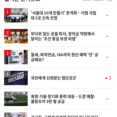
스
'서울대 10개 만들기' 본격화…거점 국립
순
대 3곳 신속 선정
위
동
일
무더위 잊는 궁궐 피서, 창덕궁 약방에서
순
달이는 '조선 왕실 보양 비법'
위
동
일
월세, 퇴직연금, ISA까지 청년 혜택 '안' 궁
순
금해요?
위
동
일
2
국민에게 신뢰받는 첨단강군
단
계
상
승
폭염·가뭄 장기화 총력 대응…드론 예찰·
순
쿨링조끼 3만 벌 공급
위
동
일
영