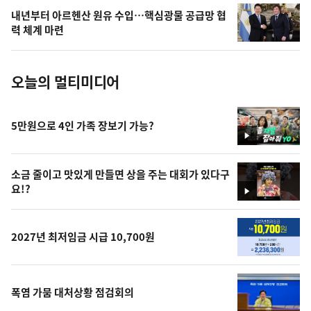
의
내년부터 아르헨산 원유 수입…핵심광물 공급망 협
사
력 체계 마련
진
오늘의 멀티미디어
5만원으로 4인 가족 장보기 가능?
영
상
소금 줄이고 맛있게 만들면 상을 주는 대회가 있다구
요!?
영
상
2027년 최저임금 시급 10,700원
폭염 가뭄 대처상황 점검회의