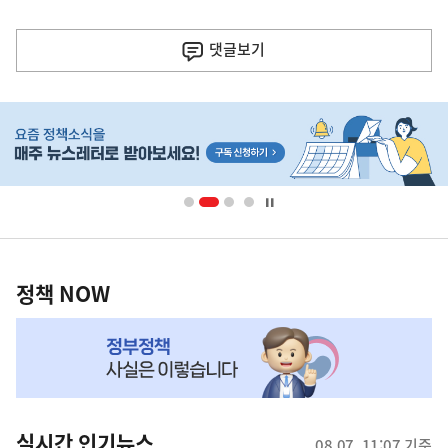
이
전
댓글
보기
다
음
히
기
단
배
사
너
영
정
역
책
정책 NOW
NOW,
MY
맞
춤
뉴
실시간 인기뉴스
08.07. 11:07 기준