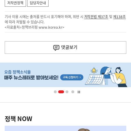
저작권정책
담당자안내
기사 이용 시에는 출처를 반드시 표기해야 하며, 위반 시
저작권법 제37조
및
제138조
에 따라 처벌될 수 있습니다.
<자료출처=정책브리핑
www.korea.kr
>
이
전
댓글
보기
다
음
히
기
단
배
사
너
영
정
역
책
정책 NOW
NOW,