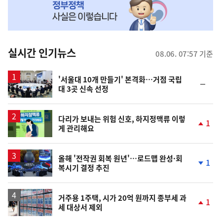
MY
맞
춤
뉴
실시간 인기뉴스
08.06. 07:57 기준
스
'서울대 10개 만들기' 본격화…거점 국립
순
대 3곳 신속 선정
위
동
일
다리가 보내는 위험 신호, 하지정맥류 이렇
1
게 관리해요
단
계
상
승
올해 '전작권 회복 원년'…로드맵 완성·회
1
복시기 결정 추진
단
계
하
락
거주용 1주택, 시가 20억 원까지 종부세 과
1
세 대상서 제외
단
계