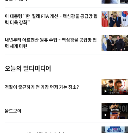
,
오
이 대통령 "한-칠레 FTA 개선…핵심광물 공급망 협
력 더욱 강화"
늘
의
내년부터 아르헨산 원유 수입…핵심광물 공급망 협
사
력 체계 마련
진
오늘의 멀티미디어
경찰이 출근하기 전 가장 먼저 가는 장소?
영
상
올드보이
영
상