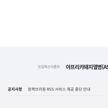
하
단
배
아프리카돼지열병(AS
농림축산식품부
너
영
역
공지사항
정책브리핑 RSS 서비스 제공 중단 안내