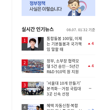
실시간 인기뉴스
08.07. 01:32 기준
통합돌봄 100일, 이제
4
는 기본돌봄과 국가책
단
임 말할 때
계
상
승
정부, 소부장 협력모
4
델 5건 승인…5년간
단
R&D 910억 원 지원
계
상
승
'서울대 10개 만들기'
순
본격화…거점 국립대
위
3곳 신속 선정
동
일
혜택 자동신청·복합