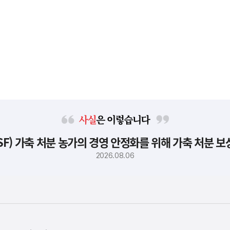
사
F) 가축 처분 농가의 경영 안정화를 위해 가축 처분 
실
은
2026.08.06
이
렇
습
니
다