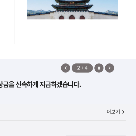
정지
이
다
2
/
4
전
음
보상금을 신속하게 지급하겠습니다.
보
보
기
기
공지사항
더보기