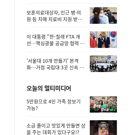
보훈의료대상자, 인근 병·의
원 등 치매 치료비 지원 받을
수 있어
이 대통령 "한-칠레 FTA 개
선…핵심광물 공급망 협력 더
욱 강화"
'서울대 10개 만들기' 본격
화…거점 국립대 3곳 신속 선
정
오늘의 멀티미디어
5만원으로 4인 가족 장보기
가능?
소금 줄이고 맛있게 만들면 상
을 주는 대회가 있다구요!?