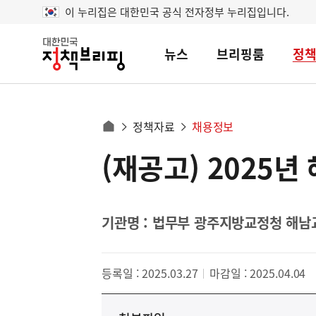
이 누리집은 대한민국 공식 전자정부 누리집입니다.
뉴스
브리핑룸
정
대
한
민
국
정
사
정책자료
채용정보
책
홈
브
이
으
(재공고) 2025
콘
리
트
로
핑
텐
이
츠
동
영
기관명 : 법무부 광주지방교정청 해
경
역
로
등록일 : 2025.03.27
마감일 : 2025.04.04