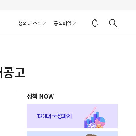
알
청와대 소식
공직메일
림
상
ON
세
검
색
재공고
정책 NOW