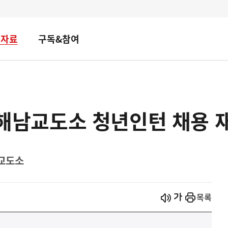
책자료
구독&참여
년 해남교도소 청년인턴 채용 
남교도소
시작
열기
목록