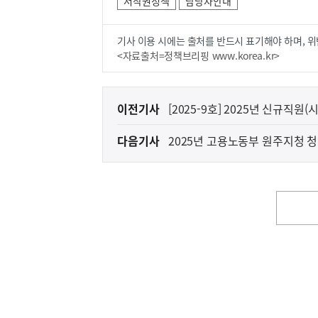
저작권정책
담당자안내
기사 이용 시에는 출처를 반드시 표기해야 하며, 위
<자료출처=정책브리핑 www.korea.kr>
이
이전기사
[2025-9호] 2025년 신규직원
전
다음기사
2025년 고용노동부 원주지청 
다
음
기
사
영
역