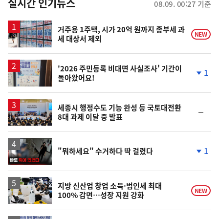
뉴
실시간 인기뉴스
08.09. 00:27 기준
스
거주용 1주택, 시가 20억 원까지 종부세 과
NEW
세 대상서 제외
'2026 주민등록 비대면 사실조사' 기간이
1
돌아왔어요!
단
계
하
락
세종시 행정수도 기능 완성 등 국토대전환
순
8대 과제 이달 중 발표
위
동
일
영
1
"뭐하세요" 수거하다 딱 걸렸다
상
단
계
하
락
지방 신산업 창업 소득·법인세 최대
NEW
100% 감면…성장 지원 강화