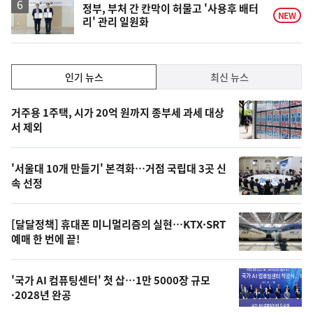
정부, 부처 간 칸막이 허물고 '사용후 배터
NEW
리' 관리 일원화
인
인기 뉴스
최신 뉴스
기,
인
기
최
거주용 1주택, 시가 20억 원까지 종부세 과세 대상
뉴
서 제외
신,
스
오
'서울대 10개 만들기' 본격화…거점 국립대 3곳 신
늘
속 선정
의
영
[달달정책] 휴대폰 미니멀리즘의 실현…KTX·SRT
상
예매 한 번에 끝!
,
오
'국가 AI 컴퓨팅센터' 첫 삽…1만 5000장 규모
·2028년 완공
늘