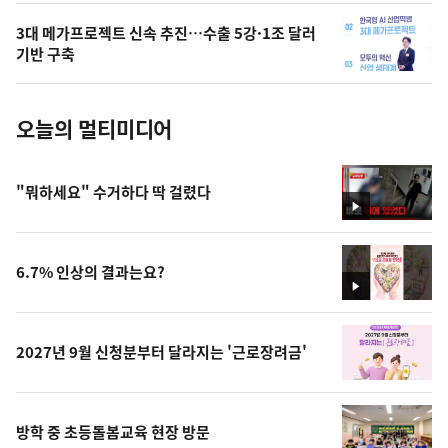
의
3대 메가프로젝트 신속 추진…수출 5강·1조 달러
사
기반 구축
진
오늘의 멀티미디어
"뭐하세요" 수거하다 딱 걸렸다
영
상
6.7% 인상의 결과는요?
영
상
2027년 9월 신청분부터 달라지는 '근로장려금'
방학 중 초등돌봄교육 현장 방문