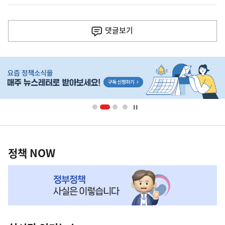
이
전
댓글
보기
다
음
히
기
단
배
사
너
영
정
역
책
정책 NOW
NOW,
MY
맞
춤