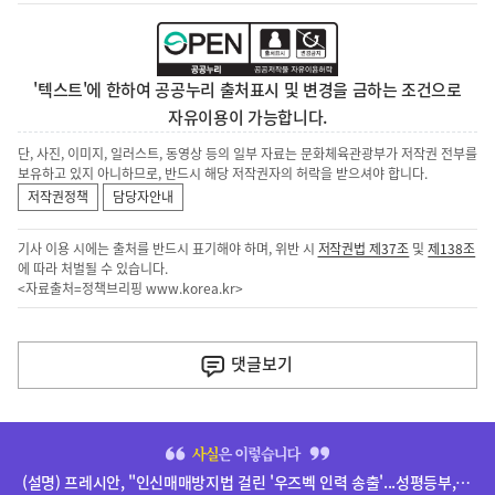
'텍스트'에 한하여 공공누리 출처표시 및 변경을 금하는 조건으로
자유이용이 가능합니다.
단, 사진, 이미지, 일러스트, 동영상 등의 일부 자료는 문화체육관광부가 저작권 전부를
보유하고 있지 아니하므로, 반드시 해당 저작권자의 허락을 받으셔야 합니다.
저작권정책
담당자안내
기사 이용 시에는 출처를 반드시 표기해야 하며, 위반 시
저작권법 제37조
및
제138조
에 따라 처벌될 수 있습니다.
<자료출처=정책브리핑
www.korea.kr
>
이
전
댓글
보기
다
음
히
기
단
(설명) 프레시안, "인신매매방지법 걸린 '우즈벡 인력 송출'...성평등부,노동·법무부에 개선 요청" 관련