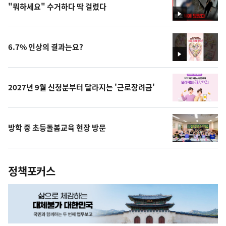
"뭐하세요" 수거하다 딱 걸렸다
영
상
6.7% 인상의 결과는요?
영
상
2027년 9월 신청분부터 달라지는 '근로장려금'
방학 중 초등돌봄교육 현장 방문
정책포커스