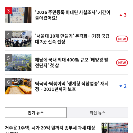
계
상
승
'2026 주민등록 비대면 사실조사' 기간이
3
돌아왔어요!
단
계
상
승
'서울대 10개 만들기' 본격화…거점 국립
NEW
대 3곳 신속 선정
해남에 국내 최대 400㎿ 규모 '태양광 발
NEW
전단지' 첫 삽
떡국떡·떡볶이떡 '생계형 적합업종' 재지
2
정…2031년까지 보호
단
계
하
락
인
인기 뉴스
최신 뉴스
기,
인
기
최
거주용 1주택, 시가 20억 원까지 종부세 과세 대상