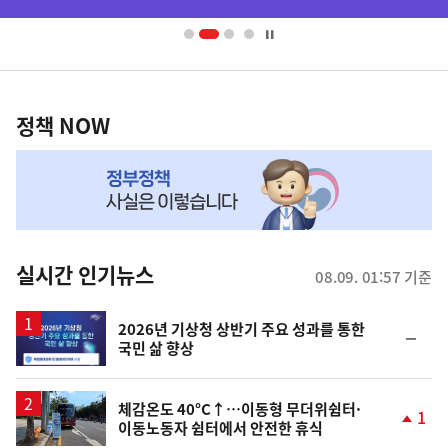
배
사
너
영
정
역
책
정책 NOW
NOW,
MY
맞
춤
뉴
실시간 인기뉴스
08.09. 01:57 기준
스
2026년 기상청 상반기 주요 성과를 통한
순
국민 삶 향상
위
동
일
체감온도 40°C↑…이동형 무더위쉼터·
1
이동노동자 쉼터에서 안전한 휴식
단