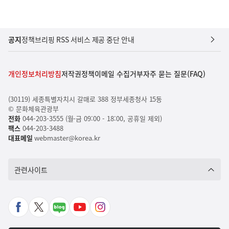
공지
정책브리핑 RSS 서비스 제공 중단 안내
개인정보처리방침
저작권정책
이메일 수집거부
자주 묻는 질문(FAQ)
(30119) 세종특별자치시 갈매로 388 정부세종청사 15동
© 문화체육관광부
전화
044-203-3555 (월-금 09:00 - 18:00, 공휴일 제외)
팩스
044-203-3488
대표메일
webmaster@korea.kr
관련사이트
페
X
네
유
인
이
바
이
튜
스