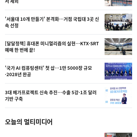
뉴
서 제외
신,
스
오
'서울대 10개 만들기' 본격화…거점 국립대 3곳 신
늘
속 선정
의
영
[달달정책] 휴대폰 미니멀리즘의 실현…KTX·SRT
상
예매 한 번에 끝!
,
오
'국가 AI 컴퓨팅센터' 첫 삽…1만 5000장 규모
·2028년 완공
늘
의
3대 메가프로젝트 신속 추진…수출 5강·1조 달러
사
기반 구축
진
오늘의 멀티미디어