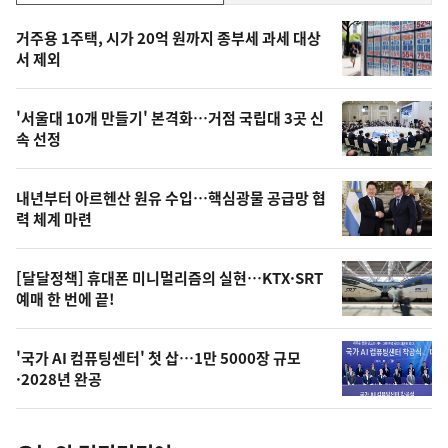
기,
인
기
최
거주용 1주택, 시가 20억 원까지 종부세 과세 대상
뉴
서 제외
신,
스
오
'서울대 10개 만들기' 본격화…거점 국립대 3곳 신
늘
속 선정
의
영
내년부터 아르헨산 원유 수입…핵심광물 공급망 협
상
력 체계 마련
,
오
[달달정책] 휴대폰 미니멀리즘의 실현…KTX·SRT
예매 한 번에 끝!
늘
의
'국가 AI 컴퓨팅센터' 첫 삽…1만 5000장 규모
사
·2028년 완공
진