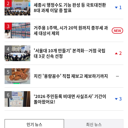
승
세종시 행정수도 기능 완성 등 국토대전환
1
8대 과제 이달 중 발표
단
계
하
락
거주용 1주택, 시가 20억 원까지 종부세 과
NEW
세 대상서 제외
'서울대 10개 만들기' 본격화…거점 국립
2
대 3곳 신속 선정
단
계
상
승
순
치킨 '용량꼼수' 직접 재보고 제보하기까지
위
동
일
'2026 주민등록 비대면 사실조사' 기간이
3
돌아왔어요!
단
계
하
락
인
인기 뉴스
최신 뉴스