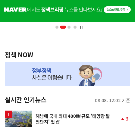
히
기
단
배
사
너
영
정
역
책
정책 NOW
NOW,
MY
맞
춤
뉴
실시간 인기뉴스
08.08. 12:02 기준
스
해남에 국내 최대 400㎿ 규모 '태양광 발
3
전단지' 첫 삽
단
계
상