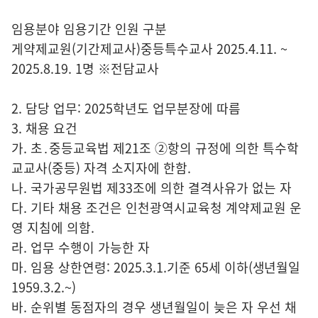
임용분야 임용기간 인원 구분
게약제교원(기간제교사)중등특수교사 2025.4.11. ~
2025.8.19. 1명 ※전담교사
2. 담당 업무: 2025학년도 업무분장에 따름
3. 채용 요건
가. 초․중등교육법 제21조 ②항의 규정에 의한 특수학
교교사(중등) 자격 소지자에 한함.
나. 국가공무원법 제33조에 의한 결격사유가 없는 자
다. 기타 채용 조건은 인천광역시교육청 계약제교원 운
영 지침에 의함.
라. 업무 수행이 가능한 자
마. 임용 상한연령: 2025.3.1.기준 65세 이하(생년월일
1959.3.2.~)
바. 순위별 동점자의 경우 생년월일이 늦은 자 우선 채