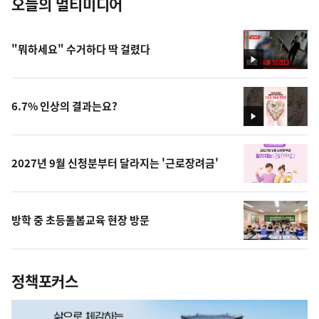
오늘의 멀티미디어
"뭐하세요" 수거하다 딱 걸렸다
영
상
6.7% 인상의 결과는요?
영
상
2027년 9월 신청분부터 달라지는 '근로장려금'
방학 중 초등돌봄교육 현장 방문
정책포커스