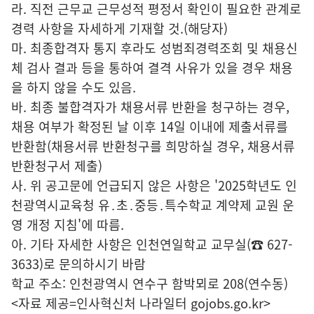
라. 직전 근무교 근무성적 평정서 확인이 필요한 관계로
경력 사항을 자세하게 기재할 것.(해당자)
마. 최종합격자 통지 후라도 성범죄경력조회 및 채용신
체 검사 결과 등을 통하여 결격 사유가 있을 경우 채용
을 하지 않을 수도 있음.
바. 최종 불합격자가 채용서류 반환을 청구하는 경우,
채용 여부가 확정된 날 이후 14일 이내에 제출서류를
반환함(채용서류 반환청구를 희망하실 경우, 채용서류
반환청구서 제출)
사. 위 공고문에 언급되지 않은 사항은 '2025학년도 인
천광역시교육청 유․초․중등․특수학교 계약제 교원 운
영 개정 지침'에 따름.
아. 기타 자세한 사항은 인천연일학교 교무실(☎ 627-
3633)로 문의하시기 바람
학교 주소: 인천광역시 연수구 함박뫼로 208(연수동)
<자료 제공=
인사혁신처 나라일터
gojobs.go.kr>