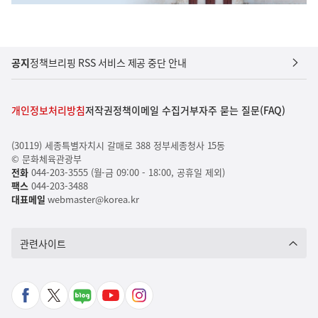
공지
정책브리핑 RSS 서비스 제공 중단 안내
개인정보처리방침
저작권정책
이메일 수집거부
자주 묻는 질문(FAQ)
(30119) 세종특별자치시 갈매로 388 정부세종청사 15동
© 문화체육관광부
전화
044-203-3555 (월-금 09:00 - 18:00, 공휴일 제외)
팩스
044-203-3488
대표메일
webmaster@korea.kr
관련사이트
페
X
네
유
인
이
바
이
튜
스