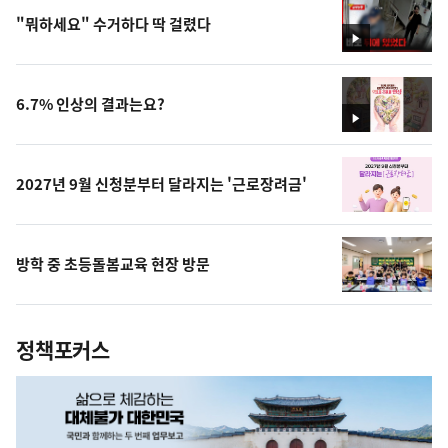
"뭐하세요" 수거하다 딱 걸렸다
영
상
6.7% 인상의 결과는요?
영
상
2027년 9월 신청분부터 달라지는 '근로장려금'
방학 중 초등돌봄교육 현장 방문
정책포커스