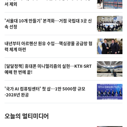
뉴
서 제외
신,
스
오
'서울대 10개 만들기' 본격화…거점 국립대 3곳 신
늘
속 선정
의
영
내년부터 아르헨산 원유 수입…핵심광물 공급망 협
상
력 체계 마련
,
오
[달달정책] 휴대폰 미니멀리즘의 실현…KTX·SRT
예매 한 번에 끝!
늘
의
'국가 AI 컴퓨팅센터' 첫 삽…1만 5000장 규모
사
·2028년 완공
진
오늘의 멀티미디어