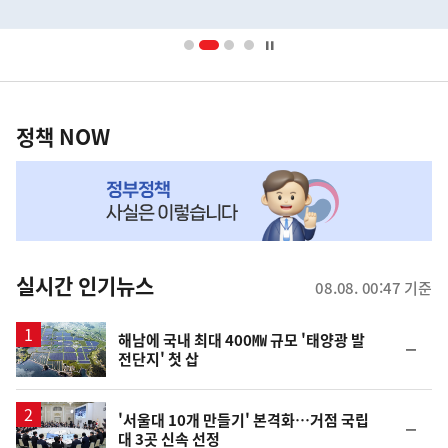
배
사
너
영
정
역
책
정책 NOW
NOW,
MY
맞
춤
뉴
실시간 인기뉴스
08.08. 00:47 기준
스
해남에 국내 최대 400㎿ 규모 '태양광 발
순
전단지' 첫 삽
위
동
일
'서울대 10개 만들기' 본격화…거점 국립
순
대 3곳 신속 선정
위