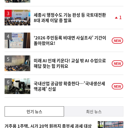
동
일
세종시 행정수도 기능 완성 등 국토대전환
1
8대 과제 이달 중 발표
단
계
상
승
'2026 주민등록 비대면 사실조사' 기간이
NEW
돌아왔어요!
미래 AI 인재 키운다! 교실 밖 AI 수업으로
NEW
해답 찾는 힘 키워요
국내산업 공급망 확충한다…'국내생산세
NEW
액공제' 신설
인
인기 뉴스
최신 뉴스
기,
인
기
최
거주용 1주택, 시가 20억 원까지 종부세 과세 대상