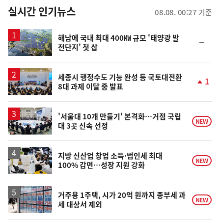
뉴
실시간 인기뉴스
08.08. 00:27 기준
스
해남에 국내 최대 400㎿ 규모 '태양광 발
순
전단지' 첫 삽
위
동
일
세종시 행정수도 기능 완성 등 국토대전환
1
8대 과제 이달 중 발표
단
계
상
승
'서울대 10개 만들기' 본격화…거점 국립
NEW
대 3곳 신속 선정
지방 신산업 창업 소득·법인세 최대
NEW
100% 감면…성장 지원 강화
거주용 1주택, 시가 20억 원까지 종부세 과
NEW
세 대상서 제외