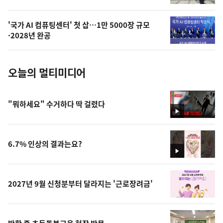
늘
의
'국가 AI 컴퓨팅센터' 첫 삽…1만 5000장 규모
사
·2028년 완공
진
오늘의 멀티미디어
"뭐하세요" 수거하다 딱 걸렸다
영
상
6.7% 인상의 결과는요?
영
상
2027년 9월 신청분부터 달라지는 '근로장려금'