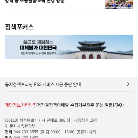
방학 중 초등돌봄교육 현장 방문
정책포커스
공지
정책브리핑 RSS 서비스 제공 중단 안내
개인정보처리방침
저작권정책
이메일 수집거부
자주 묻는 질문(FAQ)
(30119) 세종특별자치시 갈매로 388 정부세종청사 15동
© 문화체육관광부
전화
044-203-3555 (월-금 09:00 - 18:00, 공휴일 제외)
팩스
044-203-3488