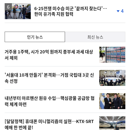
6·25전쟁 미수습 미군 '끝까지 찾는다'…
4
한미 유가족 지원 협력
단
계
하
락
인
인기 뉴스
최신 뉴스
기,
인
기
최
거주용 1주택, 시가 20억 원까지 종부세 과세 대상
뉴
서 제외
신,
스
오
'서울대 10개 만들기' 본격화…거점 국립대 3곳 신
늘
속 선정
의
영
내년부터 아르헨산 원유 수입…핵심광물 공급망 협
상
력 체계 마련
,
오
[달달정책] 휴대폰 미니멀리즘의 실현…KTX·SRT
예매 한 번에 끝!