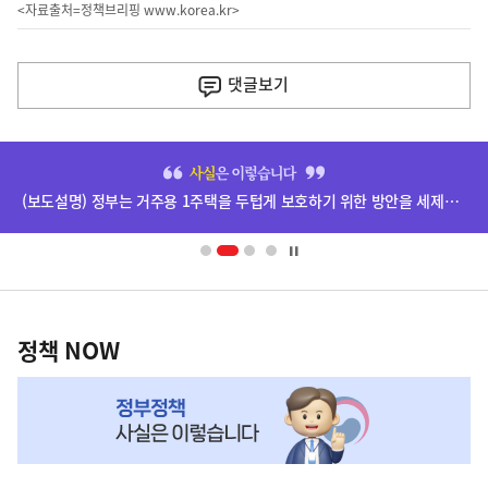
<자료출처=정책브리핑
www.korea.kr
>
이
전
댓글
보기
다
음
히
기
단
(보도설명) 정부는 거주용 1주택을 두텁게 보호하기 위한 방안을 세제개편안에 담았습니다.
배
사
너
영
정
역
책
정책 NOW
NOW,
MY
맞
춤