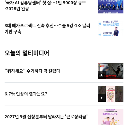
오
'국가 AI 컴퓨팅센터' 첫 삽…1만 5000장 규모
·2028년 완공
늘
의
3대 메가프로젝트 신속 추진…수출 5강·1조 달러
사
기반 구축
진
오늘의 멀티미디어
"뭐하세요" 수거하다 딱 걸렸다
영
상
6.7% 인상의 결과는요?
영
상
2027년 9월 신청분부터 달라지는 '근로장려금'