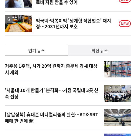
료비 지원 받을 수 있어
떡국떡·떡볶이떡 '생계형 적합업종' 재지
NEW
정…2031년까지 보호
인
인기 뉴스
최신 뉴스
기,
인
기
최
거주용 1주택, 시가 20억 원까지 종부세 과세 대상
뉴
서 제외
신,
스
오
'서울대 10개 만들기' 본격화…거점 국립대 3곳 신
늘
속 선정
의
영
[달달정책] 휴대폰 미니멀리즘의 실현…KTX·SRT
상
예매 한 번에 끝!
,