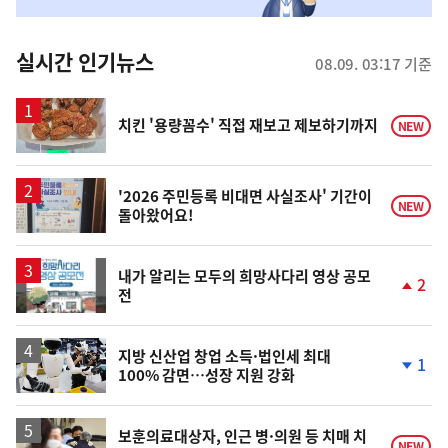
맞
춤
뉴
실시간 인기뉴스
08.09. 03:17 기준
스
치킨 '용량꼼수' 직접 재보고 제보하기까지
NEW
'2026 주민등록 비대면 사실조사' 기간이
NEW
돌아왔어요!
내가 알리는 모두의 희망사다리 영상 공모
2
전
단
계
상
승
지방 신산업 창업 소득·법인세 최대
1
100% 감면…성장 지원 강화
단
계
하
락
보훈의료대상자, 인근 병·의원 등 치매 치
NEW