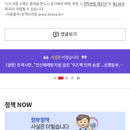
기사 이용 시에는 출처를 반드시 표기해야 하며, 위반 시
저작권법 제37조
및
제138조
에 따라 처벌될 수 있습니다.
<자료출처=정책브리핑
www.korea.kr
>
이
전
댓글
보기
다
음
히
기
단
(설명) 프레시안, "인신매매방지법 걸린 '우즈벡 인력 송출'...성평등부,노동·법무부에 개선 요청" 관련
배
사
너
영
정
역
책
정책 NOW
NOW,
MY