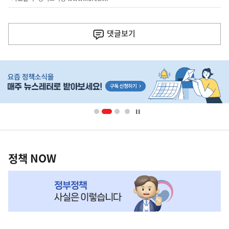
이
전
댓글
보기
다
음
히
기
단
배
사
너
영
정
역
책
정책 NOW
NOW,
MY
맞
춤