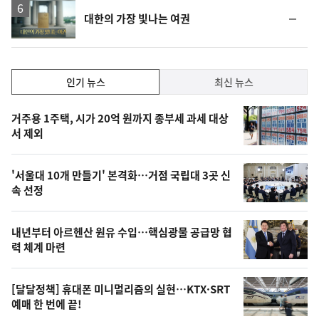
락
영
순
대한의 가장 빛나는 여권
상
위
동
일
인
인기 뉴스
최신 뉴스
기,
인
기
최
거주용 1주택, 시가 20억 원까지 종부세 과세 대상
뉴
서 제외
신,
스
오
'서울대 10개 만들기' 본격화…거점 국립대 3곳 신
늘
속 선정
의
영
내년부터 아르헨산 원유 수입…핵심광물 공급망 협
상
력 체계 마련
,
오
[달달정책] 휴대폰 미니멀리즘의 실현…KTX·SRT
예매 한 번에 끝!
늘