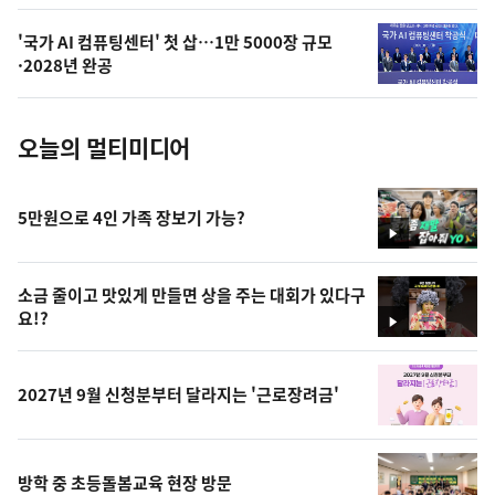
의
'국가 AI 컴퓨팅센터' 첫 삽…1만 5000장 규모
사
·2028년 완공
진
오늘의 멀티미디어
5만원으로 4인 가족 장보기 가능?
영
상
소금 줄이고 맛있게 만들면 상을 주는 대회가 있다구
요!?
영
상
2027년 9월 신청분부터 달라지는 '근로장려금'
방학 중 초등돌봄교육 현장 방문