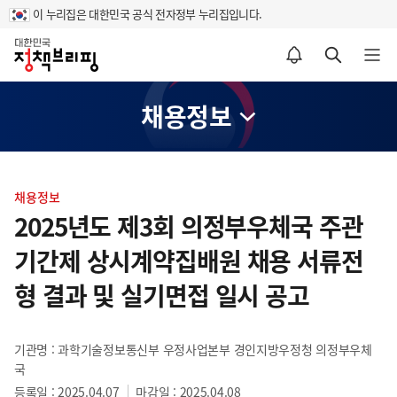
이 누리집은 대한민국 공식 전자정부 누리집입니다.
홈
알림설정 바로가기
검색 바로가기
메뉴 열기
채용정보
콘
텐
채용정보
츠
2025년도 제3회 의정부우체국 주관
영
기간제 상시계약집배원 채용 서류전
역
형 결과 및 실기면접 일시 공고
기관명 : 과학기술정보통신부 우정사업본부 경인지방우정청 의정부우체
국
등록일 : 2025.04.07
마감일 : 2025.04.08