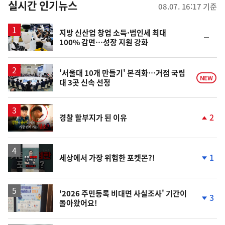
뉴
실시간 인기뉴스
08.07. 16:17 기준
스
지방 신산업 창업 소득·법인세 최대
순
100% 감면…성장 지원 강화
위
동
일
'서울대 10개 만들기' 본격화…거점 국립
NEW
대 3곳 신속 선정
영
2
경찰 할부지가 된 이유
상
단
계
상
승
영
1
세상에서 가장 위험한 포켓몬?!
상
단
계
하
락
'2026 주민등록 비대면 사실조사' 기간이
3
돌아왔어요!
단
계
하