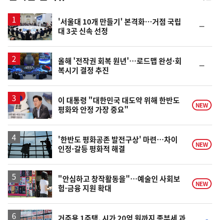
스
'서울대 10개 만들기' 본격화…거점 국립
순
대 3곳 신속 선정
위
동
일
올해 '전작권 회복 원년'…로드맵 완성·회
순
복시기 결정 추진
위
동
일
이 대통령 "대한민국 대도약 위해 한반도
NEW
평화와 안정 가장 중요"
'한반도 평화공존 발전구상' 마련…차이
NEW
인정·갈등 평화적 해결
"안심하고 창작활동을"…예술인 사회보
NEW
험·금융 지원 확대
거주용 1주택, 시가 20억 원까지 종부세 과