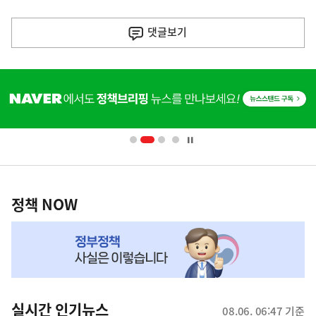
이
전
댓글
보기
다
음
히
기
단
배
사
너
영
정
역
책
정책 NOW
NOW,
MY
맞
춤
뉴
실시간 인기뉴스
08.06. 06:47 기준