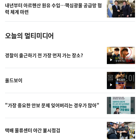
의
내년부터 아르헨산 원유 수입…핵심광물 공급망 협
사
력 체계 마련
진
오늘의 멀티미디어
경찰이 출근하기 전 가장 먼저 가는 장소?
영
상
올드보이
영
상
"가장 중요한 안보 문제 잊어버리는 경우가 많아"
택배 물류센터 야간 불시점검