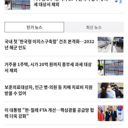
3
세 대상서 제외
단
계
하
락
인
인기 뉴스
최신 뉴스
기,
인
기
최
국내 첫 '한국형 이지스구축함' 건조 본격화…2032
뉴
년 해군 인도
신,
스
오
거주용 1주택, 시가 20억 원까지 종부세 과세 대상
늘
서 제외
의
영
보훈의료대상자, 인근 병·의원 등 치매 치료비 지원
상
받을 수 있어
,
오
이 대통령 "한-칠레 FTA 개선…핵심광물 공급망 협
력 더욱 강화"
늘