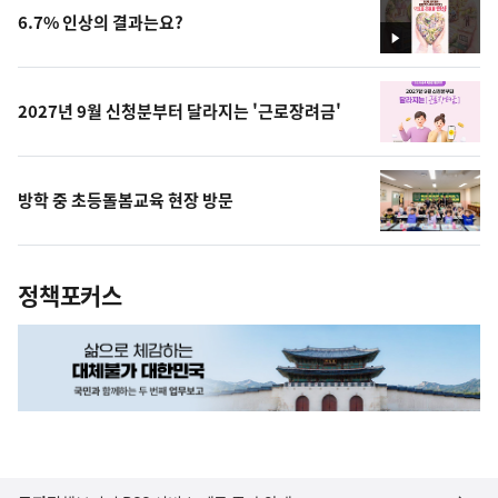
6.7% 인상의 결과는요?
영
상
2027년 9월 신청분부터 달라지는 '근로장려금'
방학 중 초등돌봄교육 현장 방문
정책포커스