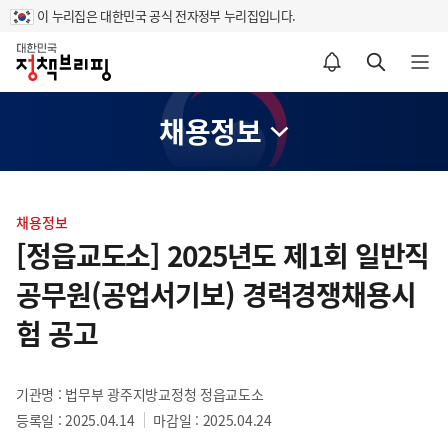
이 누리집은 대한민국 공식 전자정부 누리집입니다.
홈
알림설정 바로가기
검색 바로가기
메뉴 열기
채용정보
콘
텐
채용정보
츠
[정읍교도소] 2025년도 제1회 일반직
영
공무원(공업서기보) 경력경쟁채용시
역
험 공고
기관명 : 법무부 광주지방교정청 정읍교도소
등록일 : 2025.04.14
마감일 : 2025.04.24