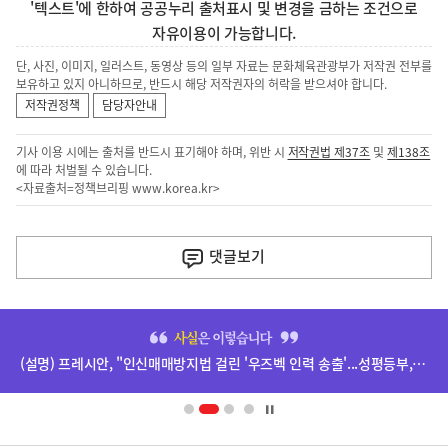
'텍스트'에 한하여 공공누리 출처표시 및 변경을 금하는 조건으로
자유이용이 가능합니다.
단, 사진, 이미지, 일러스트, 동영상 등의 일부 자료는 문화체육관광부가 저작권 전부를
보유하고 있지 아니하므로, 반드시 해당 저작권자의 허락을 받으셔야 합니다.
저작권정책
담당자안내
기사 이용 시에는 출처를 반드시 표기해야 하며, 위반 시
저작권법 제37조
및
제138조
에 따라 처벌될 수 있습니다.
<자료출처=정책브리핑
www.korea.kr
>
이
전
댓글
보기
다
음
히
기
단
(설명) 프레시안, "인신매매방지법 걸린 '우즈벡 인력 송출'...성평등부,노동·법무부에 개선 요청" 관련
배
사
너
영