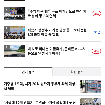
계
상
승
영
"수익 때문에?" 공포 마케팅으로 번진 가
NEW
짜 날씨 정보의 실체
상
세종시 행정수도 기능 완성 등 국토대전환
2
8대 과제 이달 중 발표
단
계
하
락
내 차로 떠나는 여름휴가, 올바른 ACC 사
NEW
용으로 안전하게 이동!
인
인기 뉴스
최신 뉴스
기,
인
기
최
거주용 1주택, 시가 20억 원까지 종부세 과세 대상
뉴
서 제외
신,
스
오
'서울대 10개 만들기' 본격화…거점 국립대 3곳 신