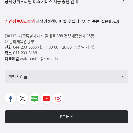
공지
정책브리핑 RSS 서비스 제공 중단 안내
개인정보처리방침
저작권정책
이메일 수집거부
자주 묻는 질문(FAQ)
(30119) 세종특별자치시 갈매로 388 정부세종청사 15동
© 문화체육관광부
전화
044-203-3555 (월-금 09:00 - 18:00, 공휴일 제외)
팩스
044-203-3488
대표메일
webmaster@korea.kr
관련사이트
페
X
네
유
인
이
바
이
튜
스
스
로
버
브
타
PC 버전
북
가
포
바
그
바
기
스
로
램