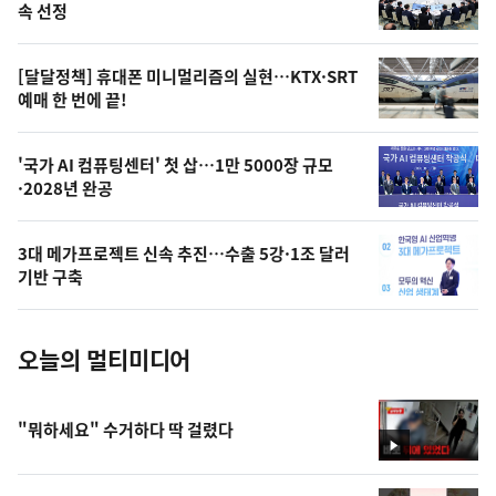
늘
속 선정
의
영
[달달정책] 휴대폰 미니멀리즘의 실현…KTX·SRT
상
예매 한 번에 끝!
,
오
'국가 AI 컴퓨팅센터' 첫 삽…1만 5000장 규모
·2028년 완공
늘
의
3대 메가프로젝트 신속 추진…수출 5강·1조 달러
사
기반 구축
진
오늘의 멀티미디어
"뭐하세요" 수거하다 딱 걸렸다
영
상