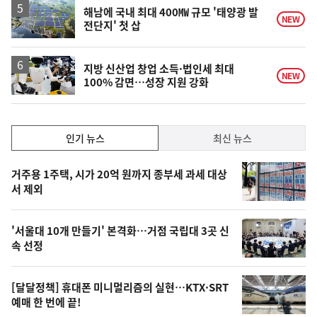
해남에 국내 최대 400㎿ 규모 '태양광 발
NEW
전단지' 첫 삽
지방 신산업 창업 소득·법인세 최대
NEW
100% 감면…성장 지원 강화
인
인기 뉴스
최신 뉴스
기,
인
기
최
거주용 1주택, 시가 20억 원까지 종부세 과세 대상
뉴
서 제외
신,
스
오
'서울대 10개 만들기' 본격화…거점 국립대 3곳 신
늘
속 선정
의
영
[달달정책] 휴대폰 미니멀리즘의 실현…KTX·SRT
상
예매 한 번에 끝!