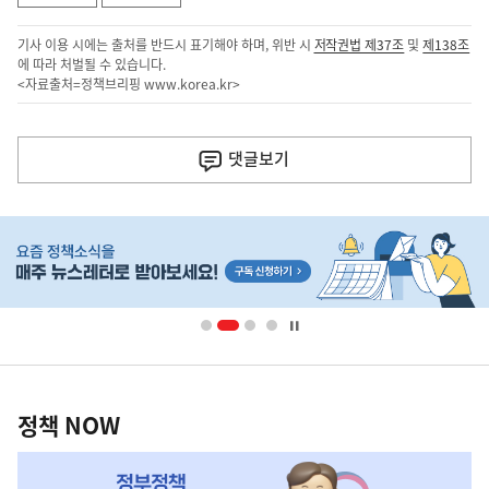
기사 이용 시에는 출처를 반드시 표기해야 하며, 위반 시
저작권법 제37조
및
제138조
에 따라 처벌될 수 있습니다.
<자료출처=정책브리핑
www.korea.kr
>
이
전
댓글
보기
다
음
히
기
단
배
사
너
영
정
역
책
정책 NOW
NOW,