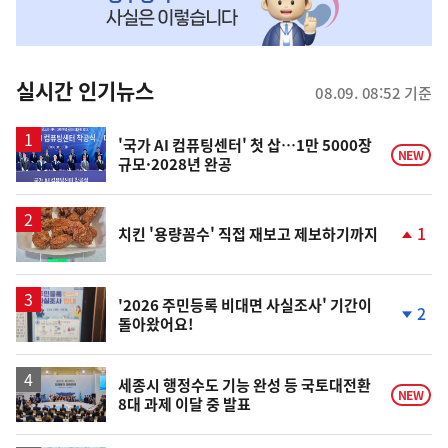
MY
맞
춤
뉴
실시간 인기뉴스
08.09. 08:52 기준
스
'국가 AI 컴퓨팅센터' 첫 삽…1만 5000장
NEW
규모·2028년 완공
1
치킨 '용량꼼수' 직접 재보고 제보하기까지
단
계
상
승
'2026 주민등록 비대면 사실조사' 기간이
2
돌아왔어요!
단
계
하
락
세종시 행정수도 기능 완성 등 국토대전환
NEW
8대 과제 이달 중 발표