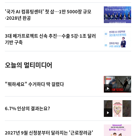
,
오
'국가 AI 컴퓨팅센터' 첫 삽…1만 5000장 규모
·2028년 완공
늘
의
3대 메가프로젝트 신속 추진…수출 5강·1조 달러
사
기반 구축
진
오늘의 멀티미디어
"뭐하세요" 수거하다 딱 걸렸다
영
상
6.7% 인상의 결과는요?
영
상
2027년 9월 신청분부터 달라지는 '근로장려금'