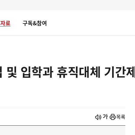
책자료
구독&참여
업 및 입학과 휴직대체 기간
시작
열기
목록