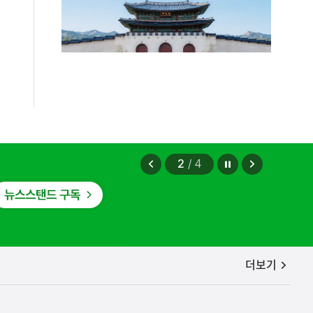
정지
이
다
2
/
4
전
음
보
보
기
기
공지사항
더보기
편안에 담았습니다.