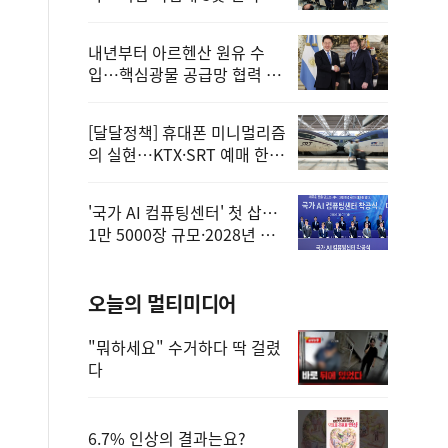
정
내년부터 아르헨산 원유 수
입…핵심광물 공급망 협력 체
계 마련
[달달정책] 휴대폰 미니멀리즘
의 실현…KTX·SRT 예매 한
번에 끝!
'국가 AI 컴퓨팅센터' 첫 삽…
1만 5000장 규모·2028년 완
공
오늘의 멀티미디어
"뭐하세요" 수거하다 딱 걸렸
다
6.7% 인상의 결과는요?