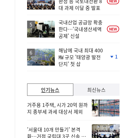
완성 등 국토대전환 8
NEW
대 과제 이달 중 발표
국내산업 공급망 확충
한다…'국내생산세액
NEW
공제' 신설
해남에 국내 최대 400
1
㎿ 규모 '태양광 발전
단
단지' 첫 삽
계
하
락
인기뉴스
최신뉴스
거주용 1주택, 시가 20억 원까
지 종부세 과세 대상서 제외
'서울대 10개 만들기' 본격
화…거점 국립대 3곳 신속 선