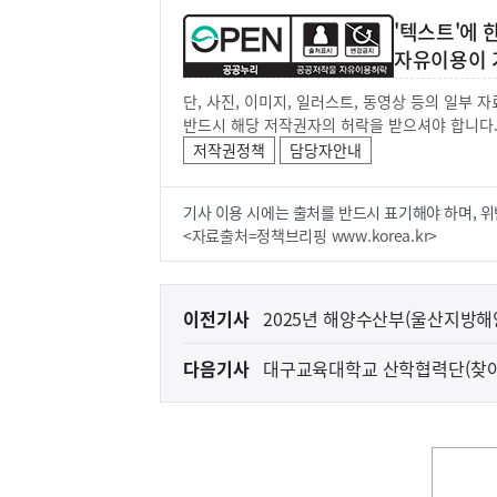
'텍스트'에
자유이용이 
단, 사진, 이미지, 일러스트, 동영상 등의 일부
반드시 해당 저작권자의 허락을 받으셔야 합니다
저작권정책
담당자안내
기사 이용 시에는 출처를 반드시 표기해야 하며, 위
<자료출처=정책브리핑 www.korea.kr>
이
이전기사
2025년 해양수산부(울산지방
전
다음기사
대구교육대학교 산학협력단(찾아가
다
고
음
기
사