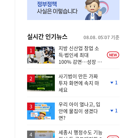
실시간 인기뉴스
08.08. 05:07 기준
지방 신산업 창업 소
득·법인세 최대
NEW
100% 감면…성장 지
원 강화
사기범이 만든 가짜
1
투자 화면에 속지 마
단
세요
계
하
락
우리 아이 열나고, 입
1
안에 물집이 생겼다
단
면?
계
하
락
세종시 행정수도 기능