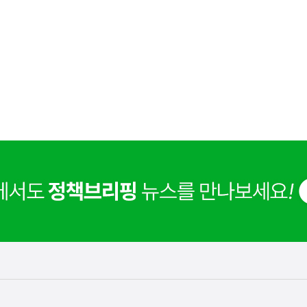
사
 거주용 1주택을 두텁게 보호하기 위한 방안을 세제개
실