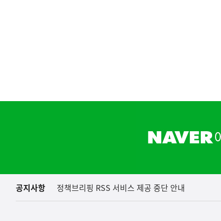
하
단
배
너
영
역
공지사항
정책브리핑 RSS 서비스 제공 중단 안내
(보도설명) 정부는
재정경제부