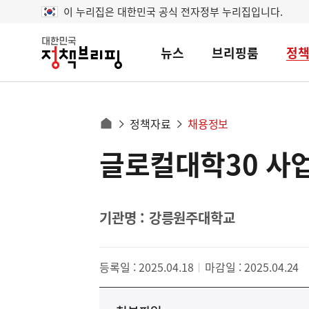
이 누리집은 대한민국 공식 전자정부 누리집입니다.
뉴스
브리핑룸
정
대
한
민
국
정
사
정책자료
채용정보
책
홈
브
이
으
글로컬대학30 사
콘
리
트
로
핑
텐
이
츠
동
영
기관명 : 강릉원주대학교
경
역
로
등록일 : 2025.04.18
마감일 : 2025.04.24