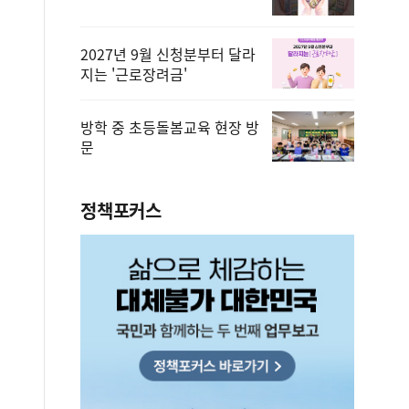
2027년 9월 신청분부터 달라
지는 '근로장려금'
방학 중 초등돌봄교육 현장 방
문
정책포커스