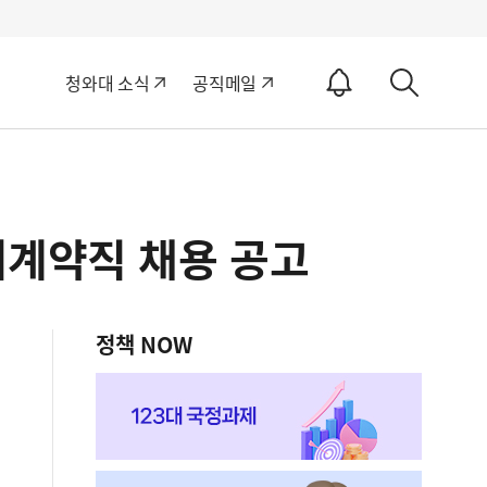
알
청와대 소식
공직메일
림
상
ON
세
검
색
제계약직 채용 공고
정책 NOW