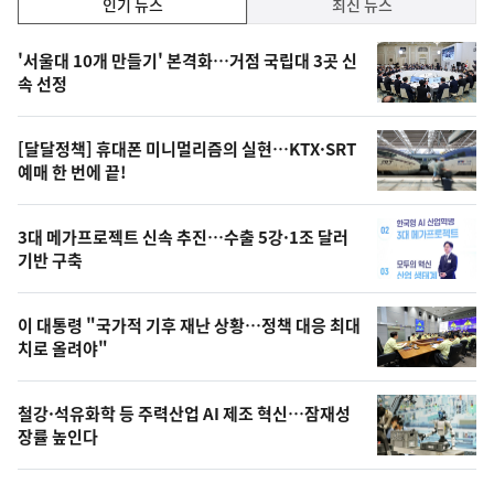
인
인기 뉴스
최신 뉴스
기,
인
기
최
'서울대 10개 만들기' 본격화…거점 국립대 3곳 신
뉴
속 선정
신,
스
오
[달달정책] 휴대폰 미니멀리즘의 실현…KTX·SRT
늘
예매 한 번에 끝!
의
영
3대 메가프로젝트 신속 추진…수출 5강·1조 달러
상
기반 구축
,
오
이 대통령 "국가적 기후 재난 상황…정책 대응 최대
치로 올려야"
늘
의
철강·석유화학 등 주력산업 AI 제조 혁신…잠재성
사
장률 높인다
진