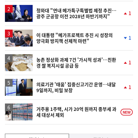
청와대 "연내 메가특구특별법 제정 추진…
1
광주 군공항 이전 2028년 하반기까지"
단
계
상
승
이 대통령 "메가프로젝트 추진 시 성장의
1
양극화 방지책 선제적 마련"
단
계
하
락
농촌 정상화 과제 7건 '가시적 성과'…친환
1
경 쌀 복지시설 공급 등
단
계
상
승
의료기관 '태움' 집중신고기간 운영…내달
1
9일까지, 비밀 보장
단
계
상
승
거주용 1주택, 시가 20억 원까지 종부세 과
NEW
세 대상서 제외