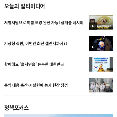
오늘의 멀티미디어
저염저당으로 여름 보양 완전 가능! 삼계롤 레시피
영
상
기상청 직원, 이번엔 최산 챌린지까지?!
영
상
함께해요 '을지연습' 든든한 대한민국
폭염 대응 축산·시설원예 농가 현장 점검
정책포커스