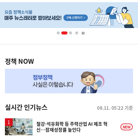
음
히
기
단
배
사
너
영
정
역
책
정책 NOW
NOW,
MY
맞
춤
뉴
실시간 인기뉴스
08.11. 05:22 기준
스
철강·석유화학 등 주력산업 AI 제조 혁
NEW
신…잠재성장률 높인다