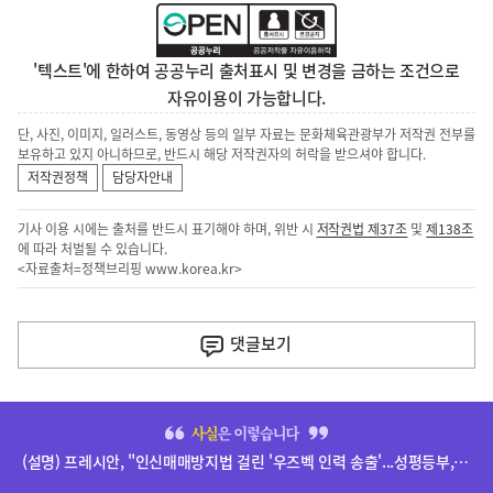
'텍스트'에 한하여 공공누리 출처표시 및 변경을 금하는 조건으로
자유이용이 가능합니다.
단, 사진, 이미지, 일러스트, 동영상 등의 일부 자료는 문화체육관광부가 저작권 전부를
보유하고 있지 아니하므로, 반드시 해당 저작권자의 허락을 받으셔야 합니다.
저작권정책
담당자안내
기사 이용 시에는 출처를 반드시 표기해야 하며, 위반 시
저작권법 제37조
및
제138조
에 따라 처벌될 수 있습니다.
<자료출처=정책브리핑
www.korea.kr
>
이
전
댓글
보기
다
음
히
기
단
(설명) 프레시안, "인신매매방지법 걸린 '우즈벡 인력 송출'...성평등부,노동·법무부에 개선 요청" 관련
배
사