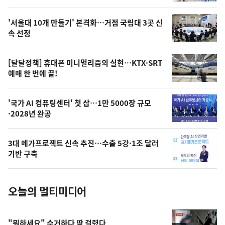
신,
스
오
'서울대 10개 만들기' 본격화…거점 국립대 3곳 신
늘
속 선정
의
영
[달달정책] 휴대폰 미니멀리즘의 실현…KTX·SRT
상
예매 한 번에 끝!
,
오
'국가 AI 컴퓨팅센터' 첫 삽…1만 5000장 규모
·2028년 완공
늘
의
3대 메가프로젝트 신속 추진…수출 5강·1조 달러
사
기반 구축
진
오늘의 멀티미디어
"뭐하세요" 수거하다 딱 걸렸다