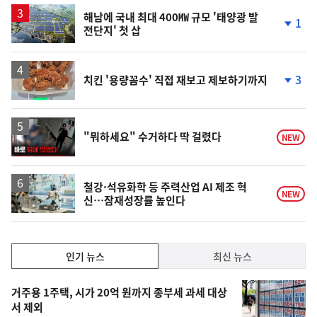
상
승
해남에 국내 최대 400㎿ 규모 '태양광 발
1
전단지' 첫 삽
단
계
하
락
3
치킨 '용량꼼수' 직접 재보고 제보하기까지
단
계
하
락
영
"뭐하세요" 수거하다 딱 걸렸다
NEW
상
철강·석유화학 등 주력산업 AI 제조 혁
NEW
신…잠재성장률 높인다
인
인기 뉴스
최신 뉴스
기,
인
기
최
거주용 1주택, 시가 20억 원까지 종부세 과세 대상
뉴
서 제외