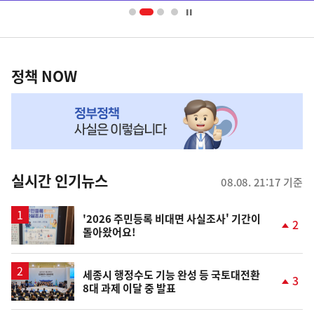
너
영
정
역
책
정책 NOW
NOW,
MY
맞
춤
뉴
실시간 인기뉴스
08.08. 21:17 기준
스
'2026 주민등록 비대면 사실조사' 기간이
2
돌아왔어요!
단
계
상
승
세종시 행정수도 기능 완성 등 국토대전환
3
8대 과제 이달 중 발표
단
계