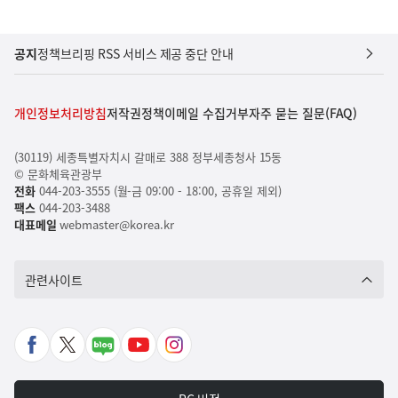
공지
정책브리핑 RSS 서비스 제공 중단 안내
개인정보처리방침
저작권정책
이메일 수집거부
자주 묻는 질문(FAQ)
(30119) 세종특별자치시 갈매로 388 정부세종청사 15동
© 문화체육관광부
전화
044-203-3555 (월-금 09:00 - 18:00, 공휴일 제외)
팩스
044-203-3488
대표메일
webmaster@korea.kr
관련사이트
페
X
네
유
인
이
바
이
튜
스
스
로
버
브
타