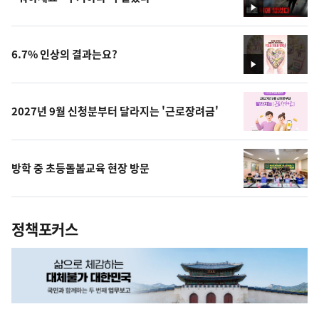
영
상
6.7% 인상의 결과는요?
영
상
2027년 9월 신청분부터 달라지는 '근로장려금'
방학 중 초등돌봄교육 현장 방문
정책포커스