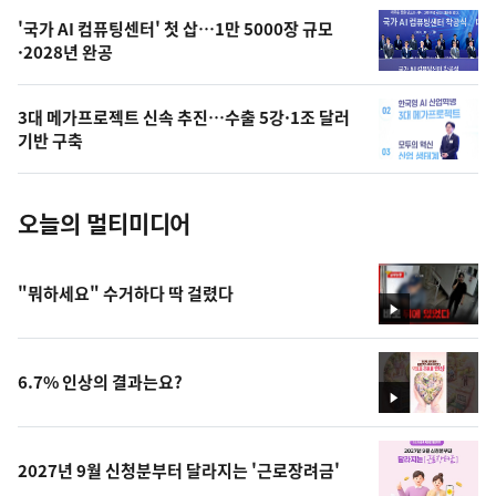
,
오
'국가 AI 컴퓨팅센터' 첫 삽…1만 5000장 규모
·2028년 완공
늘
의
3대 메가프로젝트 신속 추진…수출 5강·1조 달러
사
기반 구축
진
오늘의 멀티미디어
"뭐하세요" 수거하다 딱 걸렸다
영
상
6.7% 인상의 결과는요?
영
상
2027년 9월 신청분부터 달라지는 '근로장려금'