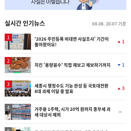
맞
춤
뉴
실시간 인기뉴스
08.08. 20:07 기준
스
'2026 주민등록 비대면 사실조사' 기간이
1
돌아왔어요!
단
계
상
승
1
치킨 '용량꼼수' 직접 재보고 제보하기까지
단
계
하
락
세종시 행정수도 기능 완성 등 국토대전환
3
8대 과제 이달 중 발표
단
계
상
승
거주용 1주택, 시가 20억 원까지 종부세 과
순
세 대상서 제외
위
동
일