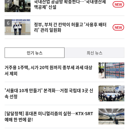
국내산업 공급망 확충한다…'국내생산세
NEW
액공제' 신설
정부, 부처 간 칸막이 허물고 '사용후 배터
NEW
리' 관리 일원화
인
인기 뉴스
최신 뉴스
기,
인
기
최
거주용 1주택, 시가 20억 원까지 종부세 과세 대상
뉴
서 제외
신,
스
오
'서울대 10개 만들기' 본격화…거점 국립대 3곳 신
늘
속 선정
의
영
[달달정책] 휴대폰 미니멀리즘의 실현…KTX·SRT
상
예매 한 번에 끝!