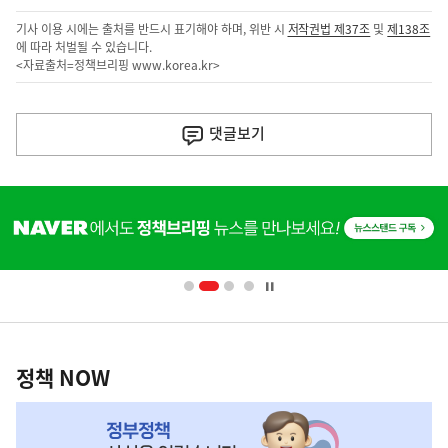
기사 이용 시에는 출처를 반드시 표기해야 하며, 위반 시
저작권법 제37조
및
제138조
에 따라 처벌될 수 있습니다.
<자료출처=정책브리핑
www.korea.kr
>
이
전
댓글
보기
다
음
히
기
단
배
사
너
영
정
역
책
정책 NOW
NOW,
MY