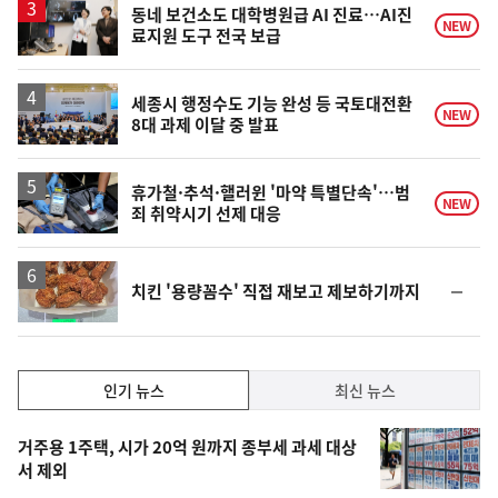
승
동네 보건소도 대학병원급 AI 진료…AI진
NEW
료지원 도구 전국 보급
세종시 행정수도 기능 완성 등 국토대전환
NEW
8대 과제 이달 중 발표
휴가철·추석·핼러윈 '마약 특별단속'…범
NEW
죄 취약시기 선제 대응
순
치킨 '용량꼼수' 직접 재보고 제보하기까지
위
동
일
인
인기 뉴스
최신 뉴스
기,
인
기
최
거주용 1주택, 시가 20억 원까지 종부세 과세 대상
뉴
서 제외
신,