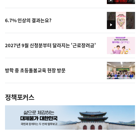
영
상
6.7% 인상의 결과는요?
영
상
2027년 9월 신청분부터 달라지는 '근로장려금'
방학 중 초등돌봄교육 현장 방문
정책포커스