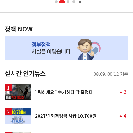
너
영
정
역
책
정책 NOW
NOW,
MY
맞
춤
뉴
실시간 인기뉴스
08.09. 00:12 기준
스
영
3
"뭐하세요" 수거하다 딱 걸렸다
상
단
계
상
승
4
2027년 최저임금 시급 10,700원
단
계
상