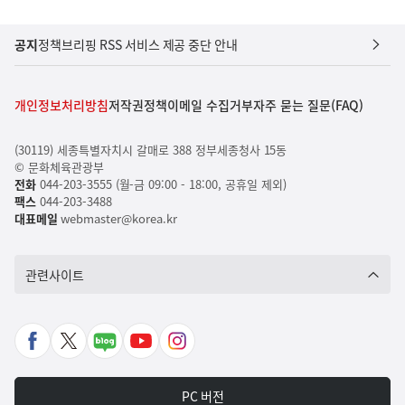
공지
정책브리핑 RSS 서비스 제공 중단 안내
개인정보처리방침
저작권정책
이메일 수집거부
자주 묻는 질문(FAQ)
(30119) 세종특별자치시 갈매로 388 정부세종청사 15동
© 문화체육관광부
전화
044-203-3555 (월-금 09:00 - 18:00, 공휴일 제외)
팩스
044-203-3488
대표메일
webmaster@korea.kr
관련사이트
페
X
네
유
인
이
바
이
튜
스
스
로
버
브
타
PC 버전