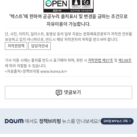
'텍스트'에 한하여 공공누리 출처표시 및 변경을 금하는 조건으로
자유이용이 가능합니다.
단, 사진, 이미지, 일러스트, 동영상 등의 일부 자료는 문화체육관광부가 저작권 전부를
보유하고 있지 아니하므로, 반드시 해당 저작권자의 허락을 받으셔야 합니다.
저작권정책
담당자안내
기사 이용 시에는 출처를 반드시 표기해야 하며, 위반 시
저작권법 제37조
및
제138조
에 따라 처벌될 수 있습니다.
<자료출처=정책브리핑
www.korea.kr
>
이
전
댓글
보기
다
음
히
기
단
배
사