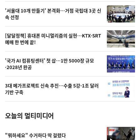
스
오
'서울대 10개 만들기' 본격화…거점 국립대 3곳 신
늘
속 선정
의
영
[달달정책] 휴대폰 미니멀리즘의 실현…KTX·SRT
상
예매 한 번에 끝!
,
오
'국가 AI 컴퓨팅센터' 첫 삽…1만 5000장 규모
·2028년 완공
늘
의
3대 메가프로젝트 신속 추진…수출 5강·1조 달러
사
기반 구축
진
오늘의 멀티미디어
"뭐하세요" 수거하다 딱 걸렸다