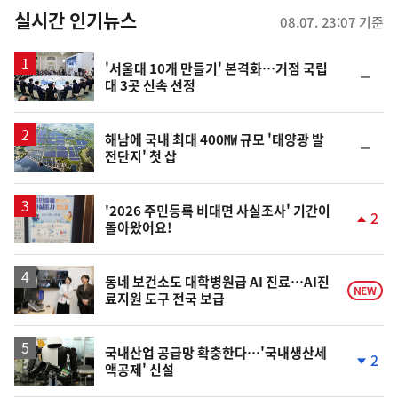
뉴
실시간 인기뉴스
08.07. 23:07 기준
스
'서울대 10개 만들기' 본격화…거점 국립
순
대 3곳 신속 선정
위
동
일
해남에 국내 최대 400㎿ 규모 '태양광 발
순
전단지' 첫 삽
위
동
일
'2026 주민등록 비대면 사실조사' 기간이
2
돌아왔어요!
단
계
상
승
동네 보건소도 대학병원급 AI 진료…AI진
NEW
료지원 도구 전국 보급
국내산업 공급망 확충한다…'국내생산세
2
액공제' 신설
단
계