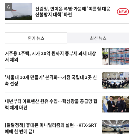
하
락
산림청, 연이은 폭염·가뭄에 '여름철 대응
NEW
산불방지 대책' 마련
인
인기 뉴스
최신 뉴스
기,
인
기
최
거주용 1주택, 시가 20억 원까지 종부세 과세 대상
뉴
서 제외
신,
스
오
'서울대 10개 만들기' 본격화…거점 국립대 3곳 신
늘
속 선정
의
영
내년부터 아르헨산 원유 수입…핵심광물 공급망 협
상
력 체계 마련
,
오
[달달정책] 휴대폰 미니멀리즘의 실현…KTX·SRT
예매 한 번에 끝!