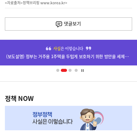
<자료출처=정책브리핑
www.korea.kr
>
이
전
댓글
보기
다
음
히
기
단
(보도설명) 정부는 거주용 1주택을 두텁게 보호하기 위한 방안을 세제개편안에 담았습니다.
배
사
너
영
정
역
책
정책 NOW
NOW,
MY
맞
춤