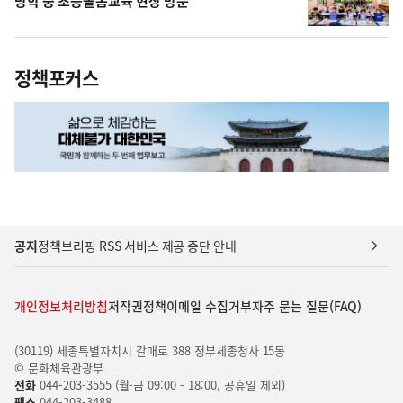
방학 중 초등돌봄교육 현장 방문
정책포커스
공지
정책브리핑 RSS 서비스 제공 중단 안내
개인정보처리방침
저작권정책
이메일 수집거부
자주 묻는 질문(FAQ)
(30119) 세종특별자치시 갈매로 388 정부세종청사 15동
© 문화체육관광부
전화
044-203-3555 (월-금 09:00 - 18:00, 공휴일 제외)
팩스
044-203-3488