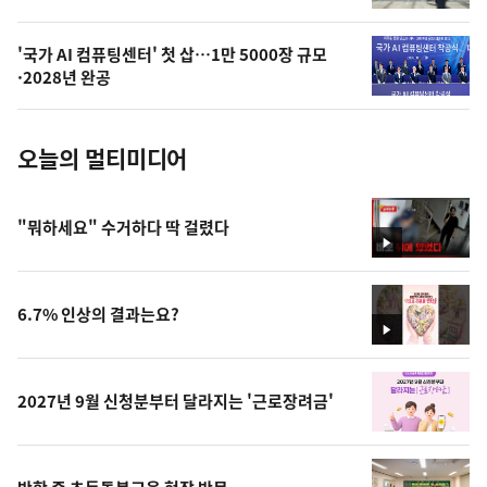
늘
의
'국가 AI 컴퓨팅센터' 첫 삽…1만 5000장 규모
사
·2028년 완공
진
오늘의 멀티미디어
"뭐하세요" 수거하다 딱 걸렸다
영
상
6.7% 인상의 결과는요?
영
상
2027년 9월 신청분부터 달라지는 '근로장려금'